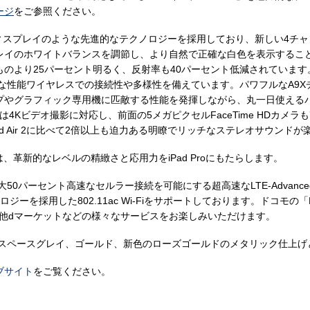
ージ
をご参照ください。
e Toneディスプレイのような先進的なテクノロジーを採用しており、新しい
イのホワイトバランスを調節し、より自然で正確な白色を表示することが
のより25パーセント明るく、反射率も40パーセント低減されています。新し
的な性能ワイヤレスでの接続性や多様性を備えています。パワフルなA9X
プやグラフィック専用機に匹敵する性能を発揮しながら、丸一日使えるバ
は4Kビデオ撮影に対応し、前面の5メガピクセルFaceTime HDカメラも
d Air 2に比べて2倍以上も迫力ある明瞭でリッチなステレオサウンドが
yboardは、革新的なレベルの精緻さと応用力をiPad Proにもたらします。
りも最大50パーセント高速なセルラー接続を可能にする超高速なLTE-Adva
ジーを採用した802.11ac Wi-Fiをサポートしております。ドコモの「
の他dマーケットなどの様々なサービスをお楽しみいただけます。
ルバー、スペースグレイ、ゴールド、新色のローズゴールドのメタリック仕上
ブサイト
をご覧ください。