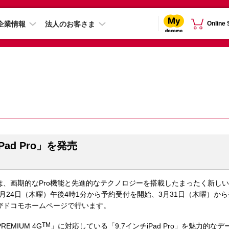
企業情報
法人のお客さま
Online
Pad Pro」を発売
、画期的なPro機能と先進的なテクノロジーを搭載したまったく新しいモデル
oは3月24日（木曜）午後4時1分から予約受付を開始、3月31日（木曜）か
びドコモホームページで行います。
TM
EMIUM 4G
」に対応している「9.7インチiPad Pro」を魅力的