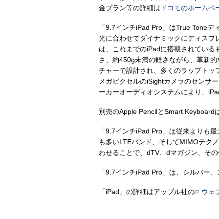
金プラン等の詳細は
ドコモのホームペ
「9.7インチiPad Pro」はTru
光に合わせてダイナミックにディスプレ
は、これまでのiPadに搭載されているも
さ、約450g未満の軽さながら、革新
チャーで設計され、多くのラップトッ
メガピクセルのiSightカメラのセンサー
ーカーオーディオシステムにより、iPa
別売のApple PencilとSmart Ke
「9.7インチiPad Pro」は従来よ
も多いLTEバンド、そしてMIMOテクノロ
わせることで、dTV、dマガジン、そ
「9.7インチiPad Pro」は、シ
「iPad」の詳細はアップル社の
ウェ