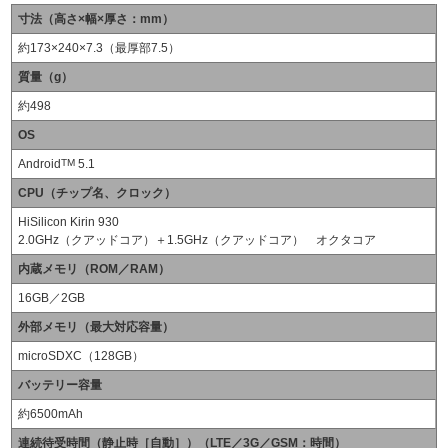
寸法（高さ×幅×厚さ：mm）
約173×240×7.3（最厚部7.5）
質量（g）
約498
OS
Android
TM
5.1
CPU（チップ名、クロック）
HiSilicon Kirin 930
2.0GHz（クアッドコア）＋1.5GHz（クアッドコア） オクタコア
内蔵メモリ（ROM／RAM）
16GB／2GB
外部メモリ（最大対応容量）
microSDXC（128GB）
バッテリー容量
約6500mAh
連続待受時間（静止時［自動］）（LTE／3G／GSM：時間）