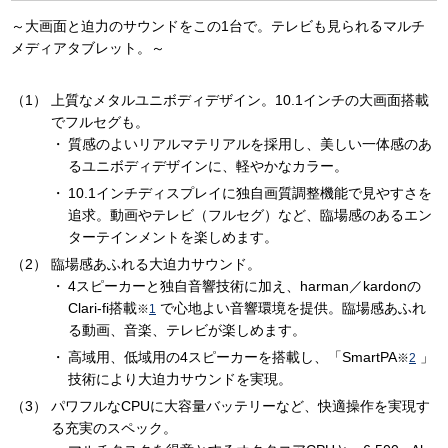
～大画面と迫力のサウンドをこの1台で。テレビも見られるマルチ
メディアタブレット。～
上質なメタルユニボディデザイン。10.1インチの大画面搭載
でフルセグも。
質感のよいリアルマテリアルを採用し、美しい一体感のあ
るユニボディデザインに、軽やかなカラー。
10.1インチディスプレイに独自画質調整機能で見やすさを
追求。動画やテレビ（フルセグ）など、臨場感のあるエン
ターテインメントを楽しめます。
臨場感あふれる大迫力サウンド。
4スピーカーと独自音響技術に加え、harman／kardonの
Clari-fi搭載
で心地よい音響環境を提供。臨場感あふれ
※
1
る動画、音楽、テレビが楽しめます。
高域用、低域用の4スピーカーを搭載し、「SmartPA
」
※
2
技術により大迫力サウンドを実現。
パワフルなCPUに大容量バッテリーなど、快適操作を実現す
る充実のスペック。