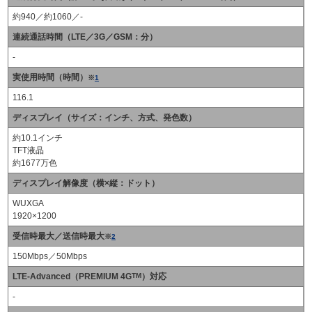
約940／約1060／-
連続通話時間（LTE／3G／GSM：分）
-
実使用時間（時間）
※
1
116.1
ディスプレイ（サイズ：インチ、方式、発色数）
約10.1インチ
TFT液晶
約1677万色
ディスプレイ解像度（横×縦：ドット）
WUXGA
1920×1200
受信時最大／送信時最大
※
2
150Mbps／50Mbps
LTE-Advanced（PREMIUM 4G
TM
）対応
-