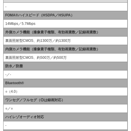
-
FOMA®ハイスピード（HSDPA／HSUPA）
14Mbps／5.7Mbps
外側カメラ機能（撮像素子種類、有効画素数／記録画素数）
裏面照射型CMOS、約1300万／約1300万
内側カメラ機能（撮像素子種類、有効画素数／記録画素数）
裏面照射型CMOS、約500万／約500万
防水／防塵
-／-
Bluetooth®
○（4.0）
ワンセグ／フルセグ（◎は録画対応）
○／○
ハイレゾオーディオ対応
-