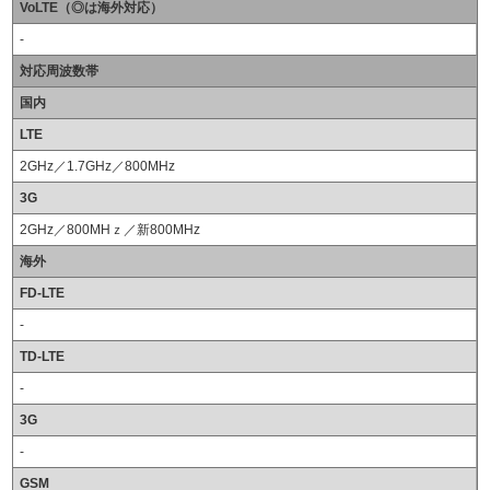
VoLTE（◎は海外対応）
-
対応周波数帯
国内
LTE
2GHz／1.7GHz／800MHz
3G
2GHz／800MHｚ／新800MHz
海外
FD-LTE
-
TD-LTE
-
3G
-
GSM