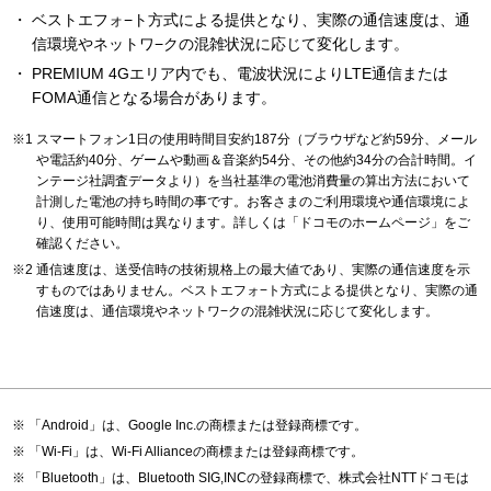
ベストエフォ−ト方式による提供となり、実際の通信速度は、通
信環境やネットワ−クの混雑状況に応じて変化します。
PREMIUM 4Gエリア内でも、電波状況によりLTE通信または
FOMA通信となる場合があります。
スマートフォン1日の使用時間目安約187分（ブラウザなど約59分、メール
や電話約40分、ゲームや動画＆音楽約54分、その他約34分の合計時間。イ
ンテージ社調査データより）を当社基準の電池消費量の算出方法において
計測した電池の持ち時間の事です。お客さまのご利用環境や通信環境によ
り、使用可能時間は異なります。詳しくは「ドコモのホームページ」をご
確認ください。
通信速度は、送受信時の技術規格上の最大値であり、実際の通信速度を示
すものではありません。ベストエフォ−ト方式による提供となり、実際の通
信速度は、通信環境やネットワ−クの混雑状況に応じて変化します。
「Android」は、Google Inc.の商標または登録商標です。
「Wi-Fi」は、Wi-Fi Allianceの商標または登録商標です。
「Bluetooth」は、Bluetooth SIG,INCの登録商標で、株式会社NTTドコモは