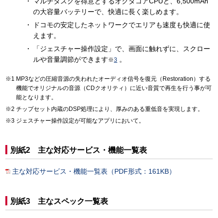
マルチタスクを得意とするオクタコアCPUと、6,500mAh
の大容量バッテリーで、快適に長く楽しめます。
ドコモの安定したネットワークでエリアも速度も快適に使
えます。
「ジェスチャー操作設定」で、画面に触れずに、スクロー
ルや音量調節ができます
。
※
3
MP3などの圧縮音源の失われたオーディオ信号を復元（Restoration）する
機能でオリジナルの音源（CDクオリティ）に近い音質で再生を行う事が可
能となります。
チップセット内蔵のDSP処理により、厚みのある重低音を実現します。
ジェスチャー操作設定が可能なアプリにおいて。
別紙2 主な対応サービス・機能一覧表
主な対応サービス・機能一覧表（PDF形式：161KB）
別紙3 主なスペック一覧表