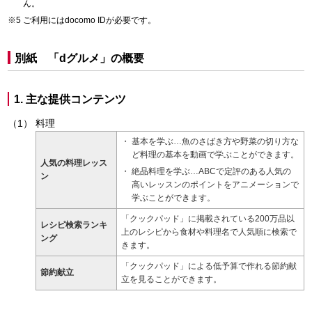
ん。
ご利用にはdocomo IDが必要です。
別紙 「dグルメ」の概要
1. 主な提供コンテンツ
料理
基本を学ぶ…魚のさばき方や野菜の切り方な
ど料理の基本を動画で学ぶことができます。
人気の料理レッス
絶品料理を学ぶ…ABCで定評のある人気の
ン
高いレッスンのポイントをアニメーションで
学ぶことができます。
「クックパッド」に掲載されている200万品以
レシピ検索ランキ
上のレシピから食材や料理名で人気順に検索で
ング
きます。
「クックパッド」による低予算で作れる節約献
節約献立
立を見ることができます。