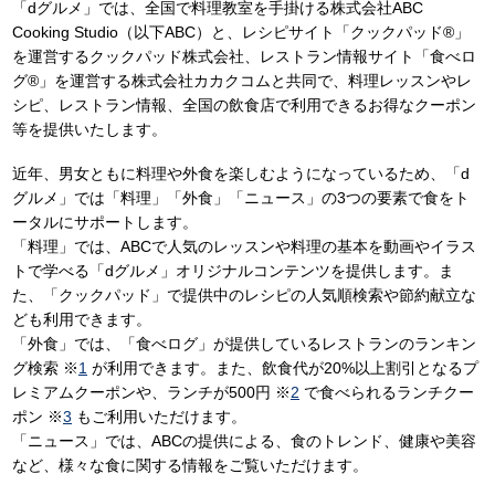
「dグルメ」では、全国で料理教室を手掛ける株式会社ABC
Cooking Studio（以下ABC）と、レシピサイト「クックパッド®」
を運営するクックパッド株式会社、レストラン情報サイト「食べロ
グ®」を運営する株式会社カカクコムと共同で、料理レッスンやレ
シピ、レストラン情報、全国の飲食店で利用できるお得なクーポン
等を提供いたします。
近年、男女ともに料理や外食を楽しむようになっているため、「d
グルメ」では「料理」「外食」「ニュース」の3つの要素で食をト
ータルにサポートします。
「料理」では、ABCで人気のレッスンや料理の基本を動画やイラス
トで学べる「dグルメ」オリジナルコンテンツを提供します。ま
た、「クックパッド」で提供中のレシピの人気順検索や節約献立な
ども利用できます。
「外食」では、「食べログ」が提供しているレストランのランキン
グ検索 ※
1
が利用できます。また、飲食代が20%以上割引となるプ
レミアムクーポンや、ランチが500円 ※
2
で食べられるランチクー
ポン ※
3
もご利用いただけます。
「ニュース」では、ABCの提供による、食のトレンド、健康や美容
など、様々な食に関する情報をご覧いただけます。