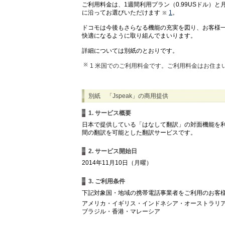
ご利用料金は、1週間利用プラン（0.99USドル）と
に沿ってお選びいただけます
1
。
ドコモは今後もさらなる機能の充実を図り、お客様
快適になるように取り組んでまいります。
詳細については別紙のとおりです。
1 米国でのご利用料金です。ご利用料金はお住ま
別紙 「Jspeak」の商用提供
1. サービス概要
日本で提供している「はなして翻訳」の対面機能を利
間の翻訳を可能とした翻訳サービスです。
2. サービス開始日
2014年11月10日（月曜）
3. ご利用条件
下記対象国・地域の携帯電話事業者をご利用のお客
アメリカ・イギリス・インドネシア・オーストラリ
ブラジル・香港・マレーシア