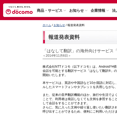
商品・サービス
お知らせ
企業情報
法
ホーム
/
お知らせ
/ 報道発表資料
報道発表資料
「はなして翻訳」の海外向けサービス「J
＜2014年11月6日＞
株式会社NTTドコモ（以下ドコモ）は、Android
搭
TM
会話を可能とする翻訳サービス「はなして翻訳®」の海
開始いたします。
本サービスは、英語や中国語など10か国語に対応し
ルしたスマートフォンやタブレットを共用しながら
また、従来の音声翻訳機能のほか、旅行や生活でよく
ことで、利用者は発話しなくても文例を参照するこ
して会話をすることができます。
さらに、気に入った文例や繰り返し使いたい翻訳さ
呼び出すことができるため、便利にご利用いただけ