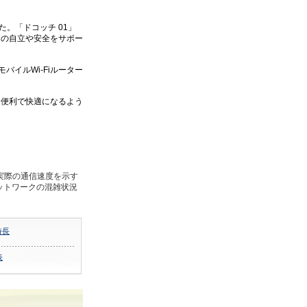
。「ドコッチ 01」
まの自立や安全をサポー
バイルWi-Fiルーター
、便利で快適になるよう
。
、実際の通信速度を示す
ットワークの混雑状況
特長
表