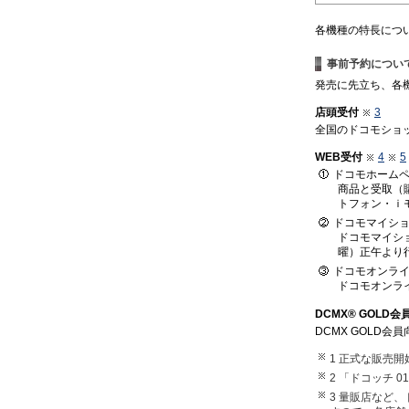
各機種の特長につ
事前予約につい
発売に先立ち、各
店頭受付
3
全国のドコモショ
WEB受付
4
5
ドコモホーム
商品と受取（
トフォン・ｉ
ドコモマイシ
ドコモマイシ
曜）正午より
ドコモオンラ
ドコモオンラ
DCMX® GOL
DCMX GOLD
1 正式な販売
2 「ドコッチ 
3 量販店など