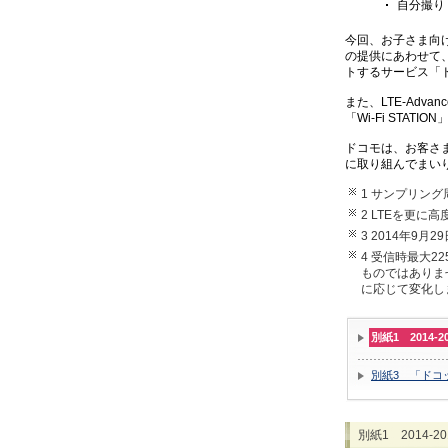
自分撮り（
今回、お子さま向け
の提供にあわせて
トするサービス「
また、LTE-Advanc
「Wi-Fi STA
ドコモは、お客さ
に取り組んでまい
1 サンプリング
2 LTEを更に
3 2014年9
4 受信時最大
ものではありま
に応じて変化し
別紙1 2014
別紙3 「ドコ
別紙1 2014-