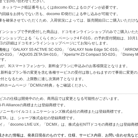
までお問い合わせください。
、ネットワーク暗証番号もしくはdocomo IDによるログインが必要です。
約回線をお持ちでない方も、docomo ID発行による申し込みが可能です。
在庫を確保させていただくため、入荷状況によっては、販売開始日にご購入いただけ
ラインショップで予約受付した商品は、ドコモオンラインショップのみでご購入いた
インショップによる「らくらくホン ベーシック4 F-01G」の予約受付開始は、10
日の詳細はドコモオンラインショップページにてお知らせします。
「GALAXY S5 ACTIVE SC-02G」「GALAXY Note Edge SC-01G」「ARROW
SO-01G」「AQUOS ZETA SH-01G」「Xperia
Z3 Compact SO-02G」「Disney Mo
TM
です。
契約が、Xiスマートフォンかつ、新料金プランに申込みのお客様限定となります。
時に新料金プラン等の変更を含む各種サービスの受付は致しかねますので事前に変更
の受付となるため、上限数に達し次第終了となります。
CMXホームページ「DCMXの特典」をご確認ください。
ビスの仕様は開発中のため、商用品では変更となる可能性がございます。
i-Fi Allianceの商標または登録商標です。
」は、ソニーモバイルコミュニケーションズ株式会社の商標または登録商標です。
ZETA」は、シャープ株式会社の登録商標です。
」「docomo LIVE UX」「DCMX」は、株式会社NTTドコモの商標または登録商
載された情報は、発表日現在のものです。仕様、サービス内容、お問い合わせ先な