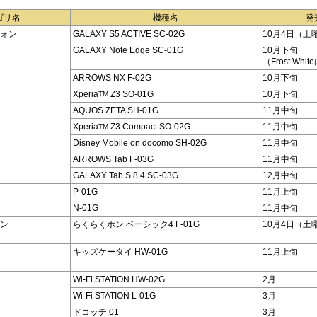
ゴリ名
機種名
発
フォン
GALAXY S5 ACTIVE SC-02G
10月4日（土
GALAXY Note Edge SC-01G
10月下旬
（Frost Wh
ARROWS NX F-02G
10月下旬
Xperia
Z3 SO-01G
10月下旬
TM
AQUOS ZETA SH-01G
11月中旬
Xperia
Z3 Compact SO-02G
11月中旬
TM
Disney Mobile on docomo SH-02G
11月中旬
ARROWS Tab F-03G
11月中旬
GALAXY Tab S 8.4 SC-03G
12月中旬
P-01G
11月上旬
N-01G
11月中旬
ホン
らくらくホン ベーシック4 F-01G
10月4日（土
キッズケータイ HW-01G
11月上旬
Wi-Fi STATION HW-02G
2月
Wi-Fi STATION L-01G
3月
ドコッチ 01
3月