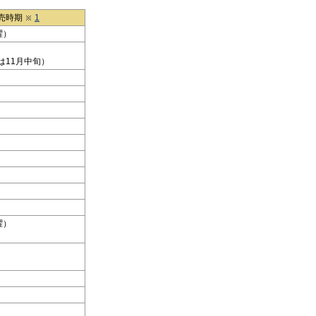
売時期
1
曜）
iteは11月中旬）
曜）