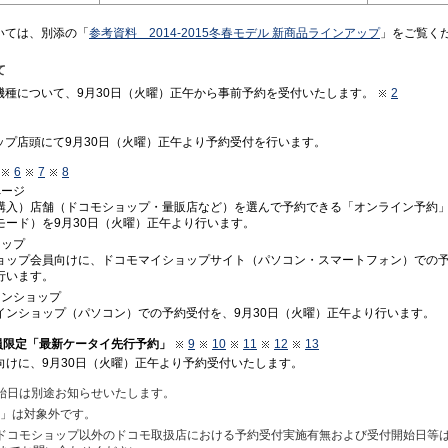
いては、別添の「
参考資料 2014-2015冬春モデル 新商品ラインアップ
」をご覧く
て
機種について、9月30日（火曜）正午から事前予約を受付いたします。
2
ップ店頭にて9月30日（火曜）正午より予約受付を行います。
6
7
8
ページ
購入）店舗（ドコモショップ・量販店など）を選んで予約できる「オンライン予約
モード）を9月30日（火曜）正午より行います。
ョップ
ョップ会員向けに、ドコモマイショップサイト（パソコン・スマートフォン）での予
行います。
インショップ
インショップ（パソコン）での予約受付を、9月30日（火曜）正午より行います。
D会員限定「最新ケータイ先行予約」
9
10
11
12
13
会員向けに、9月30日（火曜）正午より予約受付いたします。
開始日は別途お知らせいたします。
01」は対象外です。
、ドコモショップ以外のドコモ取扱店における予約受付実施有無および受付開始日等