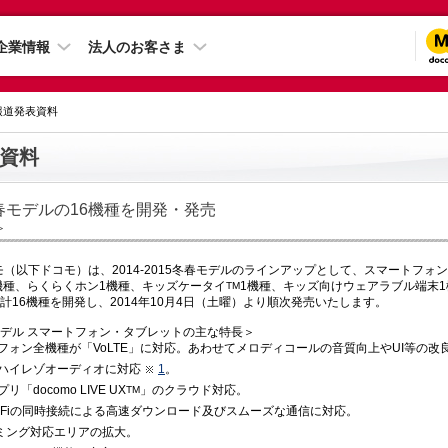
企業情報
法人のお客さま
 報道発表資料
資料
5冬春モデルの16機種を開発・発売
＞
モ（以下ドコモ）は、2014-2015冬春モデルのラインアップとして、スマートフォ
機種、らくらくホン1機種、キッズケータイ
1機種、キッズ向けウェアラブル端末1機
TM
計16機種を開発し、2014年10月4日（土曜）より順次発売いたします。
冬春モデル スマートフォン・タブレットの主な特長＞
フォン全機種が「VoLTE」に対応。あわせてメロディコールの音質向上やUI等の改
ハイレゾオーディオに対応
1
。
「docomo LIVE UX
」のクラウド対応。
TM
Wi-Fiの同時接続による高速ダウンロード及びスムーズな通信に対応。
ーミング対応エリアの拡大。