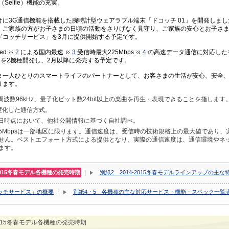
Selfie）機能の充実。
に3G通信機能を搭載した腕時計型ウェアラブル端末「ドコッチ 01」を開発しました
、ご家族の方がお子さまの日頃の活動をさりげなく見守り、ご家族の安心とお子さ
ドコッチサービス」を3月に提供開始する予定です。
ed
2
による国内最速
3
受信時最大225Mbps
4
の高速データ通信に対応したモ
TION」を2機種開発し、2月以降に発売する予定です。
ま一人ひとりのスマートライフのパートナーとして、お客さまの生活が安心、安全
ります。
周波数96kHz、量子化ビット数24bit以上の楽曲を再生・表現できることを指します
高度化した通信方式。
月29日時点において、他社公開情報に基づく自社調べ。
225Mbpsは一部地区に限ります。通信速度は、受信時の技術規格上の最大値であり
せん。ベストエフォート方式による提供となり、実際の通信速度は、通信環境やネ
ます。
-2015冬春モデル各機種の発売時期
別紙2 2014-2015冬春モデルラインアップの主な
ッチサービス」の概要
別紙4・5 各機種の主な対応サービス・機能・スペック一覧
2015冬春モデル各機種の発売時期