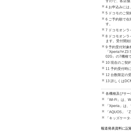
すので、各店舗
4 お申込みには
5 ドコモのご契
6 ご予約順で
す。
7 ドコモオン
8 ドコモオンラ
ます。受付開始
9 予約受付対象機種は
「Xperia
Z3 
TM
02G」の7機種
10 現在のご
11 予約受付
12 台数限定
13 詳しくはD
各機種及びサー
「Wi-Fi」は、W
「Xperia
「AQUOS」「
「キッズケータイ
報道発表資料に記