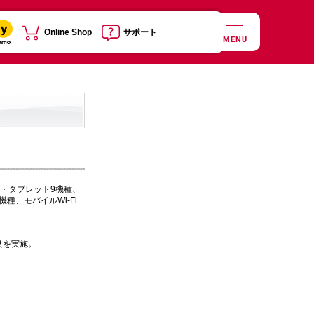
Online Shop
サポート
MENU
ン・タブレット9機種、
種、モバイルWi-Fi
良を実施。