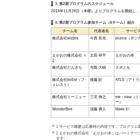
3. 第2期プログラムのスケジュール
2013年11月28日（木曜）よりプログラムを開始し、
4. 第2期プログラム参加チーム（6チーム）紹介
チーム名
代表者名
サービ
株式会社wizpra
今西 良光
pozica（ポジ
えがおの株式会社
太田 祥平
えがおの本
2
株式会社だんきち
与島 大樹
スポとも
株式会社forEst（フ
後藤 匠
ATLS（アト
ォレスト）
株式会社ミーニュー
三宅 伸之
me：new（
ー）
WonderBee
須藤 勇人
Make it !
1 サービス概要は応募時の内容です。プログラム
2 えがおの株式会社「えがおの本」はパートナ
ます。