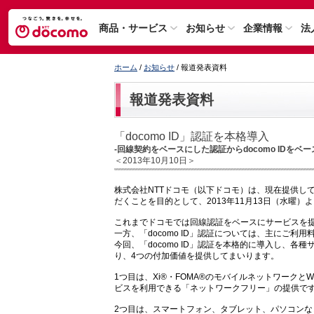
商品・サービス
お知らせ
企業情報
法
ホーム
/
お知らせ
/ 報道発表資料
報道発表資料
「docomo ID」認証を本格導入
-回線契約をベースにした認証からdocomo IDをベ
＜2013年10月10日＞
株式会社NTTドコモ（以下ドコモ）は、現在提供し
だくことを目的として、2013年11月13日（水曜）よ
これまでドコモでは回線認証をベースにサービスを
一方、「docomo ID」認証については、主にご
今回、「docomo ID」認証を本格的に導入し、各種
り、4つの付加価値を提供してまいります。
1つ目は、Xi®・FOMA®のモバイルネットワークと
ビスを利用できる「ネットワークフリー」の提供で
2つ目は、スマートフォン、タブレット、パソコン