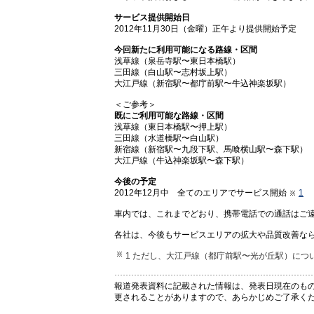
サービス提供開始日
2012年11月30日（金曜）正午より提供開始予定
今回新たに利用可能になる路線・区間
浅草線（泉岳寺駅〜東日本橋駅）
三田線（白山駅〜志村坂上駅）
大江戸線（新宿駅〜都庁前駅〜牛込神楽坂駅）
＜ご参考＞
既にご利用可能な路線・区間
浅草線（東日本橋駅〜押上駅）
三田線（水道橋駅〜白山駅）
新宿線（新宿駅〜九段下駅、馬喰横山駅〜森下駅）
大江戸線（牛込神楽坂駅〜森下駅）
今後の予定
2012年12月中 全てのエリアでサービス開始
1
車内では、これまでどおり、携帯電話での通話はご
各社は、今後もサービスエリアの拡大や品質改善な
1 ただし、大江戸線（都庁前駅〜光が丘駅）につい
報道発表資料に記載された情報は、発表日現在のも
更されることがありますので、あらかじめご了承く