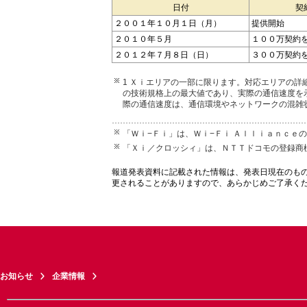
日付
契
２００１年１０月１日（月）
提供開始
２０１０年５月
１００万契約
２０１２年７月８日（日）
３００万契約
1 Ｘｉエリアの一部に限ります。対応エリアの
の技術規格上の最大値であり、実際の通信速度を
際の通信速度は、通信環境やネットワークの混雑
「Ｗｉ−Ｆｉ」は、Ｗｉ−Ｆｉ Ａｌｌｉａｎｃｅ
「Ｘｉ／クロッシィ」は、ＮＴＴドコモの登録商
報道発表資料に記載された情報は、発表日現在のも
更されることがありますので、あらかじめご了承く
お知らせ
企業情報