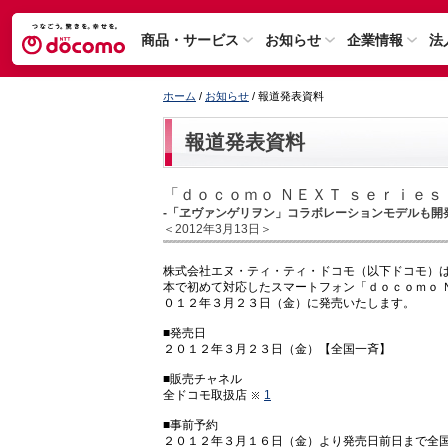
商品・サービス
お知らせ
企業情報
法
ホーム
/
お知らせ
/ 報道発表資料
報道発表資料
「ｄｏｃｏｍｏ ＮＥＸＴ ｓｅｒｉｅｓ
-「ヱヴァンゲリヲン」コラボレーションモデルも開発
＜2012年3月13日＞
株式会社エヌ・ティ・ティ・ドコモ（以下ドコモ）
本で初めて対応したスマートフォン「ｄｏｃｏｍｏ 
０１２年３月２３日（金）に発売いたします。
■発売日
２０１２年３月２３日（金）【全国一斉】
■販売チャネル
全ドコモ取扱店
1
■事前予約
２０１２年３月１６日（金）より発売日前日まで全