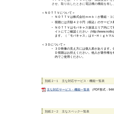
させ、取り出したときに電話機の機能を有し
＜ＮＯＴＴＶについて＞
ＮＯＴＴＶは株式会社ｍｍｂｉが番組・コ
視聴には月額４２０円（税込）のサービス
ＮＯＴＴＶはモバキャス放送エリア内にて
イトにてご確認ください（http://www.
ます。（「モバキャス」はＶ−Ｈｉｇｈマ
＜３Ｄについて＞
３Ｄ映像の見え方には個人差があります。
Ｄ視聴はお控えください。他人が著作権を
内でご使用ください。
別紙２−１ 主な対応サービス・機能一覧表
主な対応サービス・機能一覧表
（PDF形式：94
別紙２−２ 主なスペック一覧表