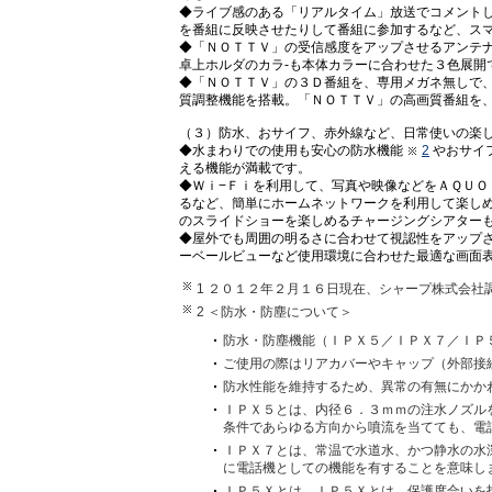
◆ライブ感のある「リアルタイム」放送でコメント
を番組に反映させたりして番組に参加するなど、ス
◆「ＮＯＴＴＶ」の受信感度をアップさせるアンテ
卓上ホルダのカラ-も本体カラーに合わせた３色展開
◆「ＮＯＴＴＶ」の３Ｄ番組を、専用メガネ無しで
質調整機能を搭載。「ＮＯＴＴＶ」の高画質番組を
（３）防水、おサイフ、赤外線など、日常使いの楽
◆水まわりでの使用も安心の防水機能
2
やおサイ
える機能が満載です。
◆Ｗｉ−Ｆｉを利用して、写真や映像などをＡＱＵＯ
るなど、簡単にホームネットワークを利用して楽し
のスライドショーを楽しめるチャージングシアター
◆屋外でも周囲の明るさに合わせて視認性をアップ
ーベールビューなど使用環境に合わせた最適な画面
1 ２０１２年２月１６日現在、シャープ株式会
2 ＜防水・防塵について＞
防水・防塵機能（ＩＰＸ５／ＩＰＸ７／ＩＰ
ご使用の際はリアカバーやキャップ（外部接
防水性能を維持するため、異常の有無にかか
ＩＰＸ５とは、内径６．３ｍｍの注水ノズル
条件であらゆる方向から噴流を当てても、電
ＩＰＸ７とは、常温で水道水、かつ静水の水
に電話機としての機能を有することを意味し
ＩＰ５Ｘとは、ＩＰ５Ｘとは、保護度合いを