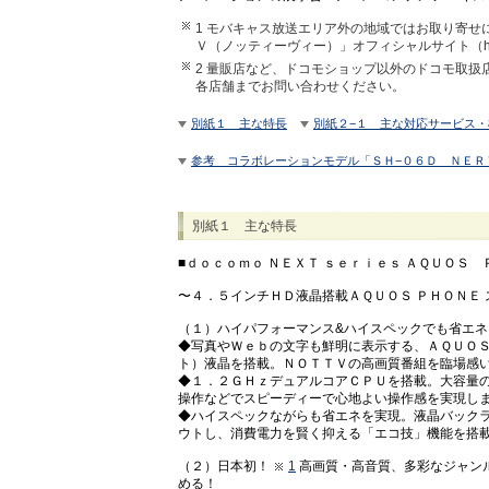
1 モバキャス放送エリア外の地域ではお取り寄
Ｖ（ノッティーヴィー）」オフィシャルサイト（http:/
2 量販店など、ドコモショップ以外のドコモ取
各店舗までお問い合わせください。
別紙１ 主な特長
別紙２−１ 主な対応サービス
参考 コラボレーションモデル「ＳＨ−０６Ｄ ＮＥＲ
別紙１ 主な特長
■ｄｏｃｏｍｏ ＮＥＸＴ ｓｅｒｉｅｓ ＡＱＵＯＳ
〜４．５インチＨＤ液晶搭載ＡＱＵＯＳ ＰＨＯＮＥ
（１）ハイパフォーマンス&ハイスペックでも省エネ
◆写真やＷｅｂの文字も鮮明に表示する、ＡＱＵＯ
ト）液晶を搭載。ＮＯＴＴＶの高画質番組を臨場感
◆１．２ＧＨｚデュアルコアＣＰＵを搭載。大容量
操作などでスピーディーで心地よい操作感を実現し
◆ハイスペックながらも省エネを実現。液晶バック
ウトし、消費電力を賢く抑える「エコ技」機能を搭
（２）日本初！
1
高画質・高音質、多彩なジャン
める！