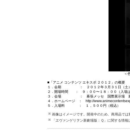
＜
■「アニメ コンテンツ エキスポ ２０１２」の概要
１．会期 ： ２０１２年３月３１日（土）
２．開場時間 ： ９：００〜１８：００（入場は
３．会場 ： 幕張メッセ 国際展示場 展示ホ
４．ホームページ ： http://www.animecontentsexpo
５．入場料 ： １，５００円（税込）
画像はイメージです。開発中のため、商用品では
「ヱヴァンゲリヲン新劇場版：Ｑ」に関する情報は、公式サイト