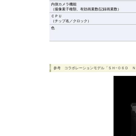
内側カメラ機能
（撮像素子種類、有効画素数/記録画素数）
ＣＰＵ
（チップ名／クロック）
色
参考 コラボレーションモデル「ＳＨ−０６Ｄ 