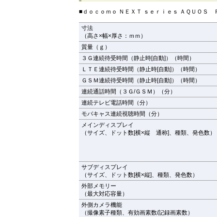
■ｄｏｃｏｍｏ ＮＥＸＴ ｓｅｒｉｅｓ ＡＱＵＯＳ
寸法
（高さ×幅×厚さ：ｍｍ）
質量（ｇ）
３Ｇ連続待受時間（静止時[自動]）（時間）
ＬＴＥ連続待受時間（静止時[自動]）（時間）
ＧＳＭ連続待受時間（静止時[自動]）（時間）
連続通話時間（３Ｇ/ＧＳＭ）（分）
連続テレビ電話時間（分）
モバキャス連続視聴時間（分）
メインディスプレイ
（サイズ、ドット数[横×縦 通称]、種類、発色数）
サブディスプレイ
（サイズ、ドット数[横×縦]、種類、発色数）
外部メモリー
（最大対応容量）
外側カメラ機能
（撮像素子種類、有効画素数/記録画素数）