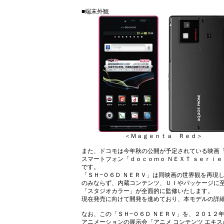
■端末外観
＜Ｍａｇｅｎｔａ Ｒｅｄ＞
また、ドコモは今年秋の公開が予定されている映画
スマートフォン「ｄｏｃｏｍｏ ＮＥＸＴ ｓｅｒｉ
です。
「ＳＨ−０６Ｄ ＮＥＲＶ」は同映画の世界観を再現
のみならず、内蔵コンテンツ、ＵＩやパッケージに
「スタジオカラー」が全面的に監修いたします。
現在発売に向けて開発を進めており、本モデルの詳
なお、この「ＳＨ−０６Ｄ ＮＥＲＶ」を、２０１２
アニメーションの展示会「アニメ コンテンツ エキ