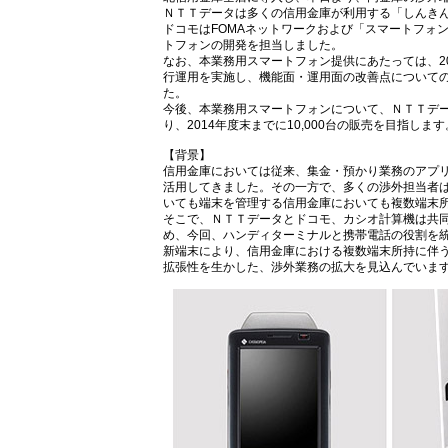
ＮＴＴデータは多くの信用金庫が利用する「しんき
ドコモはFOMAネットワークおよび「スマートフォ
トフォンの開発を担当しました。
なお、本業務用スマートフォン提供にあたっては、2
行運用を実施し、機能面・運用面の改善点について
た。
今後、本業務用スマートフォンについて、ＮＴＴデ
り、2014年度末までに10,000台の販売を目指します
【背景】
信用金庫においては従来、集金・預かり業務のアプ
活用してきました。その一方で、多くの渉外担当者
いても端末を管理する信用金庫においても複数端末
そこで、ＮＴＴデータとドコモ、カシオ計算機は共
め、今回、ハンディターミナルと携帯電話の役割を
新端末により、信用金庫における複数端末所持に伴
拡張性を生かした、渉外業務の拡大を見込んでいま