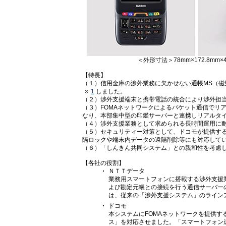
＜外形寸法＞78mm×172.8m
【特長】
（１）信用金庫の渉外業務に欠かせない通帳MS（
1
しました。
（２）渉外支援端末と携帯電話の統合により渉外担
（３）FOMAネットワークによるパケット通信でリ
なり、本部集中型の印鑑サーバーと連携しリアルタ
（４）渉外支援業務として求められる長時間運用に
（５）セキュリティー対策として、ドコモが提供す
隔ロックや端末内データの遠隔削除等にも対応して
（６）「しんきん共同システム」との親和性を考慮
【各社の役割】
ＮＴＴデータ
業務用スマートフォンに搭載する渉外支援
よび勘定元帳との接続を行う通信サーバー
は、従来の「渉外支援システム」のライン
ドコモ
本システムにFOMAネットワークを提供
ス」を対応させました。「スマートフォン