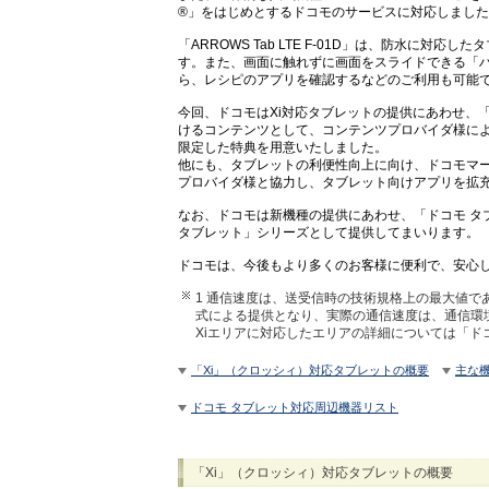
®」をはじめとするドコモのサービスに対応しまし
「ARROWS Tab LTE F-01D」は、防水に
す。また、画面に触れずに画面をスライドできる「
ら、レシピのアプリを確認するなどのご利用も可能
今回、ドコモはXi対応タブレットの提供にあわせ、
けるコンテンツとして、コンテンツプロバイダ様に
限定した特典を用意いたしました。
他にも、タブレットの利便性向上に向け、ドコモマ
プロバイダ様と協力し、タブレット向けアプリを拡
なお、ドコモは新機種の提供にあわせ、「ドコモ タ
タブレット」シリーズとして提供してまいります。
ドコモは、今後もより多くのお客様に便利で、安心
1 通信速度は、送受信時の技術規格上の最大値
式による提供となり、実際の通信速度は、通信環
Xiエリアに対応したエリアの詳細については「ド
「Xi」（クロッシィ）対応タブレットの概要
主な
ドコモ タブレット対応周辺機器リスト
「Xi」（クロッシィ）対応タブレットの概要