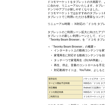
ドコモマーケットをタブレットの大画面で、
に合わせ、リニューアルいたします。タブレ
テンツやアプリが探しやすくなりました。
ドコモマーケットではおすすめのタブレット
タブレットでご利用いただける豊富なコンテ
リニューアル時期 ： Xi対応の「ドコモ タ
タブレットのご利用シーン拡大に向けたアプ
タブレットの新しい利用シーンとして、イン
「Twonky Beam Browser」を「ドコ
＜「Twonky Beam Browser」の概要＞
インターネット上の動画コンテンツを家
家電再生に対応する動画コンテンツを自
タッチ一つで家電再生（DLNA準拠）。
再生、停止、音量のコントロールを手元
対応動画サイトは、YouTube、よしも
提供会社
パケットビデオ・コー
サービス開始予定時期
Xi対応の「ドコモ タ
対応機種
Android 3.1以降
ドコモ限定特典
Xi対応の「ドコモ タ
ご利用方法
ドコモマーケットより