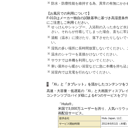
防水・防塵性能を維持する為、異常の有無にかか
【お風呂での利用について】
F-01Dはメーカー独自の試験基準に基づき高湿度
にご注意しご利用ください。
せっけんやシャンプー、入浴剤の入った水など水
さい。それらが付着してしまった場合、直ちに常
湯船（温水）に浸けたり、落下させたりしないで
い。
湿気の多い場所に長時間放置しないでください。
温水のシャワーを直接かけないでください。
サウナでは本機を利用しないでください。
寒い屋外から暖かい浴室などに急に本機を持ち込
浴室内では充電を行わないでください。
「Xi」と「タブレット」を活かしたコンテンツを
高速・大容量・低遅延の「Xi」と大画面ディスプレ
コンテンツプロバイダ様による4つのサービスをプリ
「Hulu®」
米国で3,000万ユーザーを誇り、人気ハリ
画配信サービス。
提供会社
Hulu Japan, LLC.
サービス開始時期
2011年9月1日（木曜