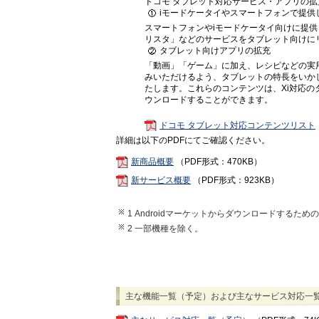
ドコモ タブレット対応サービス・アプリの拡
iモードケータイやスマートフォンで提供
スマートフォンやiモードケータイ向けに提供して
リスタ」などのサービスをタブレット向けに
タブレット向けアプリの拡充
「動画」「ゲーム」に加え、レシピなどの実
みいただけるよう、タブレットの特長をいか
たします。これらのコンテンツは、Xi対応
ウンロードすることができます。
ドコモ タブレット対応コンテンツリスト
詳細は以下のPDFにてご確認ください。
新商品概要
（PDF形式：470KB）
新サービス概要
（PDF形式：923KB）
1 Androidマーケットからダウンロードする
2 一部機種を除く。
主な機能一覧（予定）および主なサービス対応一