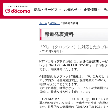
商品・サービス
お知らせ
企業情報
法
ホーム
/
お知らせ
/ 報道発表資料
報道発表資料
「Xi」（クロッシィ）に対応したタブ
＜2011年9月8日＞
NTTドコモ（以下ドコモ）は、次世代通信LTEサー
レット GALAXY Tab 10.1 LTE SC-01D」「ドコ
旬より、順次発売いたします。
今回開発したタブレット2機種は、「Xi」に対応し、受信
エリア内の一部屋内施設では、受信時最大75Mbps
利用いただくことができます。
それぞれ薄型、軽量ながら、10.1インチの大画面ディス
搭載し、快適な操作性を実現しています。
「GALAXY Tab 10.1 LTE SC-01D」は、
重さ約565グラムを実現し、外出先でも快適に利用
また、世界的な人気機種の「GALAXY Tab 10.