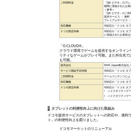
ご利用料金
「Qik ビデオ」のプ
期間に登録されたお客
＜参考＞
「Qik ビデオ」のご
基本サービス ： 無料
プレミアムサービス ： 
対応機種
Xi対応の「ドコモ タ
ドコモ限定特典
Xi対応の「ドコモ タ
に登録されたお客様を
「G CLOUD®」
クラウド環境でゲームを提供するオンライン
リティなゲームがプレイ可能。また外出先で
も可能。
提供会社
NHN Japan株式会社／ub
サービス開始予定時期
Xi対応の「ドコモ タ
ご利用料金
ゲームコンテンツによ
対応機種
Xi対応の「ドコモ タ
ドコモ限定特典
Xi対応の「ドコモ タ
ハイクオリティゲ
ハイクオリティゲー
タブレットの利便性向上に向けた取組み
ドコモ提供サービスのタブレットへの対応や、便利で
ト」の利便性向上を図りました。
ドコモマーケットのリニューアル