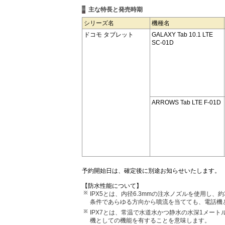
主な特長と発売時期
シリーズ名
機種名
ドコモ タブレット
GALAXY Tab 10.1 LTE
SC-01D
ARROWS Tab LTE F-01D
予約開始日は、確定後に別途お知らせいたします。
【防水性能について】
IPX5とは、内径6.3mmの注水ノズルを使用し、
条件であらゆる方向から噴流を当てても、電話機
IPX7とは、常温で水道水かつ静水の水深1メー
機としての機能を有することを意味します。