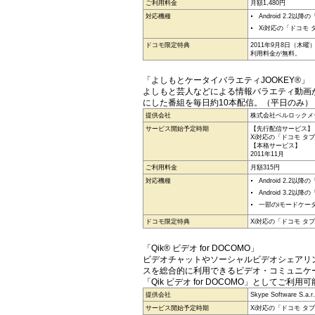
ご利用料金
月額1,480円
対応機種
Android 2.2
Xi対応の「ドコモ 
ドコモ限定特典
2011年9月8日（木
利用料金が無料。
「よしもとケータイバラエティJOOKEY®」
よしもと芸人などによる情報バラエティ動画
にした番組を毎日約10本配信。（平日のみ）
提供会社
株式会社ベルロックメ
サービス開始予定時期
【先行配信サービス】
Xi対応の「ドコモ タ
【本格サービス】
2011年11月
ご利用料金
月額315円
対応機種
Android 2.
Android 3.2
一部のiモードケー
ドコモ限定特典
Xi対応の「ドコモ 
「Qik® ビデオ for DOCOMO」
ビデオチャットやソーシャルビデオシェアリ
スを総合的に利用できるビデオ・コミュニケー
「Qik ビデオ for DOCOMO」としてご利用
提供会社
Skype Software S.a.r.
サービス開始予定時期
Xi対応の「ドコモ タ