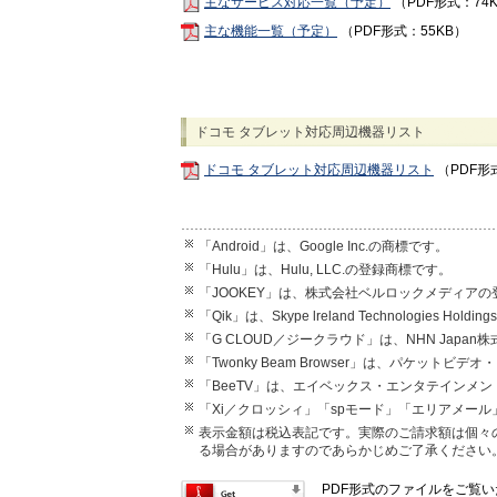
主なサービス対応一覧（予定）
（PDF形式：74
主な機能一覧（予定）
（PDF形式：55KB）
ドコモ タブレット対応周辺機器リスト
ドコモ タブレット対応周辺機器リスト
（PDF形式
「Android」は、Google Inc.の商標です。
「Hulu」は、Hulu, LLC.の登録商標です。
「JOOKEY」は、株式会社ベルロックメディア
「Qik」は、Skype lreland Technologies Hold
「G CLOUD／ジークラウド」は、NHN Japa
「Twonky Beam Browser」は、パケット
「BeeTV」は、エイベックス・エンタテインメ
「Xi／クロッシィ」「spモード」「エリアメール
表示金額は税込表記です。実際のご請求額は個々
る場合がありますのであらかじめご了承ください
PDF形式のファイルをご覧