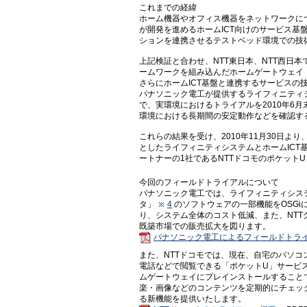
これまでの経緯
ホーム機器やオフィス機器をネットワークに
が開発を進めるホームICT向けのサービス基盤
ションを連携させるテストベッド環境での技術
上記検証と合わせ、NTT東日本、NTT西日本
ームワークを組み込んだホームゲートウェイ
さらにホームICT基盤と連携するサービスの
パナソニック電工が提供するライフィニティ
で、実環境におけるトライアルを2010年6
環境における長期間の安定動作などを確認す
これらの結果を受け、2010年11月30日よ
としたライフィニティシステムとホームIC
ートナーの1社であるNTTドコモのポケット
今回のフィールドトライアルについて
パナソニック電工では、ライフィニティシス
タ」
4
のソフトウェアの一部機能をOSG
り、システム全体のコスト低減、また、NT
既築市場での販売拡大を図ります。
パナソニック電工によるフィールドトラ
また、NTTドコモでは、現在、自宅のパソ
電話などで閲覧できる「ポケットU」サービス
ムゲートウェイにプレインストールすること
楽・画像などのコンテンツを定期的にチェッ
る新機能を提供いたします。