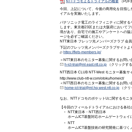
NTTドコモよるトライアルの概要
（PDF
今回、上記について、今後の商用化を目指し
イアルを実施いたします。
パナソニック電工のライフィニティに関するモ
します。東京都23区または大阪府においてフ
境があり、自宅での施工やアンケートへの協
ージを必ずご確認ください。
NTT東日本 フレッツ光メンバーズクラブ 会員
下記のフレッツ光メンバーズクラブサイトよ
https://flets-members.jp/
＜NTT東日本のモニター募集に関するお問い
h-ict-trial@ml.east.ntt.co.jp
（クリックする
NTT西日本 CLUB NTT-West モニター募集サ
http://www.club-ntt-w.com/otoku/homeict/
＜NTT西日本のモニター募集に関するお問い
home-ict-trial@ml.hq.west.ntt.co.jp
（クリ
なお、NTTドコモのポケットUに関するモニ
【今回のフィールドトライアルにおける各社
NTT東日本・NTT西日本
ホームICT基盤対応ホームゲートウェイ
NTT
ホームICT基盤技術の研究開発に基づく