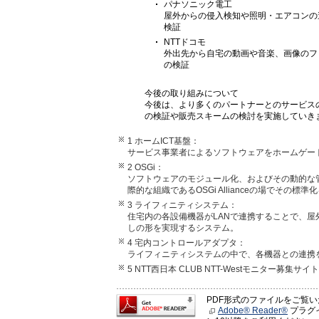
パナソニック電工
屋外からの侵入検知や照明・エアコンの
検証
NTTドコモ
外出先から自宅の動画や音楽、画像のフ
の検証
今後の取り組みについて
今後は、より多くのパートナーとのサービス
の検証や販売スキームの検討を実施していき
1 ホームICT基盤：
サービス事業者によるソフトウェアをホームゲー
2 OSGi：
ソフトウェアのモジュール化、およびその動的な管
際的な組織であるOSGi Allianceの場でその標
3 ライフィニティシステム：
住宅内の各設備機器がLANで連携することで、
しの形を実現するシステム。
4 宅内コントロールアダプタ：
ライフィニティシステムの中で、各機器との連携
5 NTT西日本 CLUB NTT-Westモニター募
PDF形式のファイルをご覧
Adobe® Reader®
プラグイ