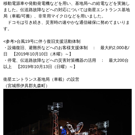
移動電源車や発動発電機などを用い、基地局への給電などを実施し
ました。伝送路故障などへの対応については衛星エントランス基地
局（車載/可搬）、非常用マイクロなどを用いました。
ドコモは引き続き、災害時の速やかな通信確保に努めてまいりま
す。
<参考>台風19号に伴う復旧支援活動体制
・設備復旧、避難所などへのお客様支援体制 ： 最大約2,000名/
日 【2019年10月10日（木曜）～】
・停電、伝送路故障などへの災害対策機器の活用 ： 最大200台
以上 【2019年10月13日（日曜）～】
衛星エントランス基地局（車載）の設営
（宮城県伊具郡丸森町）