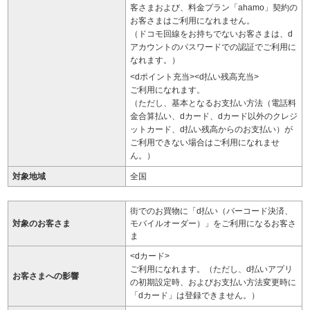
客さまおよび、料金プラン「ahamo」契約の
お客さまはご利用になれません。
（ドコモ回線をお持ちでないお客さまは、d
アカウントのパスワードでの認証でご利用に
なれます。）
<dポイント充当><d払い残高充当>
ご利用になれます。
（ただし、基本となるお支払い方法（電話料
金合算払い、dカード、dカード以外のクレジ
ットカード、d払い残高からのお支払い）が
ご利用できない場合はご利用になれませ
ん。）
対象地域
全国
街でのお買物に「d払い（バーコード決済、
対象のお客さま
モバイルオーダー）」をご利用になるお客さ
ま
<dカード>
ご利用になれます。（ただし、d払いアプリ
お客さまへの影響
の初期設定時、およびお支払い方法変更時に
「dカード」は登録できません。）