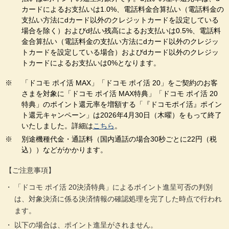
カードによるお支払いは1.0%、電話料金合算払い（電話料金の
支払い方法にdカード以外のクレジットカードを設定している
場合を除く）およびd払い残高によるお支払いは0.5%、電話料
金合算払い（電話料金の支払い方法にdカード以外のクレジッ
トカードを設定している場合）およびdカード以外のクレジッ
トカードによるお支払いは0%となります。
「ドコモ ポイ活 MAX」「ドコモ ポイ活 20」をご契約のお客
さまを対象に「ドコモ ポイ活 MAX特典」「ドコモ ポイ活 20
特典」のポイント還元率を増額する「『ドコモポイ活』ポイン
ト還元キャンペーン」は2026年4月30日（木曜）をもって終了
いたしました。詳細は
こちら
。
別途機種代金・通話料（国内通話の場合30秒ごとに22円（税
込））などがかかります。
【ご注意事項】
「ドコモ ポイ活 20決済特典」によるポイント進呈可否の判別
は、対象決済に係る決済情報の確認処理を完了した時点で行われ
ます。
以下の場合は、ポイント進呈がされません。