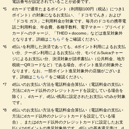
電話番号が設定されていることが必要です。
dカードで通常たまるポイント（利用額100円（税込）につき1
ポイント）の対象になるお支払い、「ドコモでんき」および
「ドコモ ガス」ご利用料金が対象です。毎月のドコモの携帯電
話ご利用料金、年会費、各種手数料、電子マネー・プリペイド
カードへのチャージ、「THEO＋docomo」などは進呈対象外
となります。詳細は
こちら
をご確認ください。
d払いを利用した決済であっても、dポイント利用によるお支払
い分、クーポン利用によるお支払い分、モバイルSuicaチャー
ジによるお支払い分、決済対象が請求書払い（公共料金、地方
税統一QRコードなど）である場合、ポイント進呈の対象外と
なります。なお、一部ポイント進呈対象外の店舗がございま
す。詳細は
こちら
をご確認ください。
d払いのお支払い方法を電話料金合算払い（電話料金の支払い
方法にdカード以外のクレジットカードを設定している場合を
除く）、dカード、d払い残高に設定されたお支払いのみが対象
です。
d払いのお支払い方法を電話料金合算払い（電話料金の支払い
方法にdカード以外のクレジットカードを設定している場
合）、またはdカード以外のクレジットカードに設定したお支
払いはdポイントの進呈対象外です。d払いの基本還元率は、d