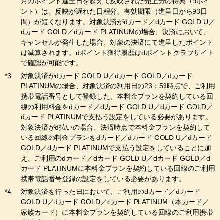
月のポイント進呈日を超えて反映された売上分の特典（dポイ
ント）は、反映が遅れた日程分、有効期限（進呈日から93日
間）が短くなります。対象決済がdカード／dカード GOLD U／
dカード GOLD／dカード PLATINUMの場合、決済において、
キャンセルが発生した場合、対象の決済にて進呈したポイント
は減算されます。dポイント獲得履歴はdポイントクラブサイト
で確認が可能です。
対象決済がdカード GOLD U／dカード GOLD／dカード
PLATINUMの場合、対象決済の利用日の23：59時点で、ご利用
携帯電話番号として登録した、本料金プランを契約している回
線の利用料金をdカード／dカード GOLD U／dカード GOLD／
dカード PLATINUMで支払う設定をしている必要があります。
対象決済がd払いの場合、決済時点で本料金プランを契約して
いる回線の料金プランをdカード／dカード GOLD U／dカード
GOLD／dカード PLATINUMで支払う設定をしていることに加
え、ご利用のdカード／dカード GOLD U／dカード GOLD／d
カード PLATINUMに本料金プランを契約している回線のご利用
携帯電話番号登録の設定をしている必要があります。
対象決済を行った日において、ご利用のdカード／dカード
GOLD U／dカード GOLD／dカード PLATINUM（本カード／
家族カード）に本料金プランを契約している回線のご利用携帯