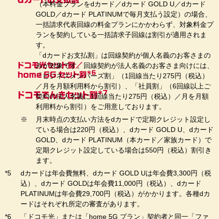
（本料金プランをdカード／dカード GOLD U／dカード
GOLD／dカード PLATINUMで毎月支払う設定）の場合、
一括請求代表回線の料金プランにかかわらず、対象料金プ
ランを契約している一括請求子回線は割引が適用されま
す。
「dカードお支払割」は回線契約が個人名義のお客さまの
みが対象です。回線契約が法人名義のお客さま向けには、
「ビジネスメンバーズ割」（1回線当たり275円（税込）
／月を月額利用料から割引）、「社員割」（6回線以上ご
契約の法人名義に1回線当たり275円（税込）／月を月額
利用料から割引）をご用意しております。
月末時点の支払い方法をdカードで定期クレジット設定し
ている場合は220円（税込）、dカード GOLD U、dカード
GOLD、dカード PLATINUM（本カード／家族カード）で
定期クレジット設定している場合は550円（税込）割引き
ます。
dカードは年会費無料、dカード GOLD Uは年会費3,300円（税
込）、dカード GOLDは年会費11,000円（税込）、dカード
PLATINUMは年会費29,700円（税込）がかかります。各種dカ
ードはそれぞれ所定の審査があります。
「ドコモ光」または「home 5G プラン」契約者と同一「ファ