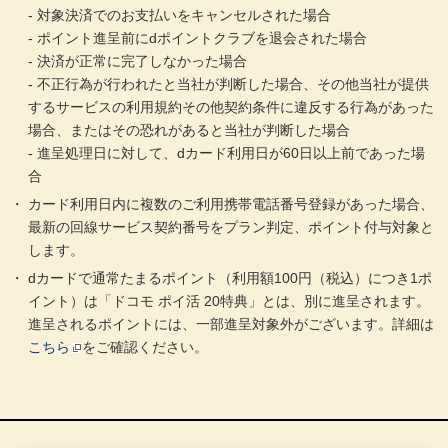
‐ 対象決済でのお支払いをキャンセルされた場合
‐ ポイント進呈前にdポイントクラブを退会された場合
‐ 決済が正常に完了しなかった場合
‐ 不正行為が行われたと当社が判断した場合、その他当社が提供
するサービスの利用規約その他契約条件に違反する行為があった
場合、またはその恐れがあると当社が判断した場合
‐ 進呈処理日に対して、dカード利用日が60日以上前であった場
合
カード利用日内に複数のご利用携帯電話番号登録があった場合、
最新の回線サービス契約番号をプラン判定、ポイント付与対象と
します。
dカードで通常たまるポイント（利用額100円（税込）につき1ポ
イント）は「ドコモ ポイ活 20特典」とは、別に進呈されます。
進呈されるポイントには、一部進呈対象外がございます。詳細は
こちら
をご確認ください。