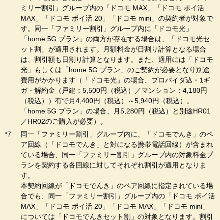
ミリー割引」グループ内の「ドコモ MAX」「ドコモ ポイ活
MAX」「ドコモ ポイ活 20」「ドコモ mini」の契約者が対象で
す。同一「ファミリー割引」グループ内に「ドコモ光」
「home 5G プラン」の両方が存在する場合は、「ドコモ光セ
ット割」が適用されます。月額料金が日割り計算となる場合
は、割引額も日割り計算となります。また、適用には「ドコモ
光」もしくは「home 5G プラン」のご契約が必要となり別途
費用がかかります（「ドコモ光」の場合、プロバイダ込・1ギ
ガ・解約金（戸建：5,500円（税込）／マンション：4,180円
（税込））有で月4,400円（税込）～5,940円（税込）。
「home 5G プラン」の場合、月5,280円（税込）と別途HR01
／HR02のご購入が必要）。
同一「ファミリー割引」グループ内に、「ドコモでんき」のペ
ア回線（「ドコモでんき」と対になる携帯電話回線）が含まれ
ている場合、同一「ファミリー割引」グループ内の対象料金プ
ランを契約する各回線に対してそれぞれ割引が適用となりま
す。
本契約回線が「ドコモでんき」のペア回線に指定されている場
合でも、同一「ファミリー割引」グループ内の「ドコモ ポイ活
MAX」「ドコモ ポイ活 20」「ドコモ MAX」「ドコモ mini」
については「ドコモでんきセット割」の対象となります。割引