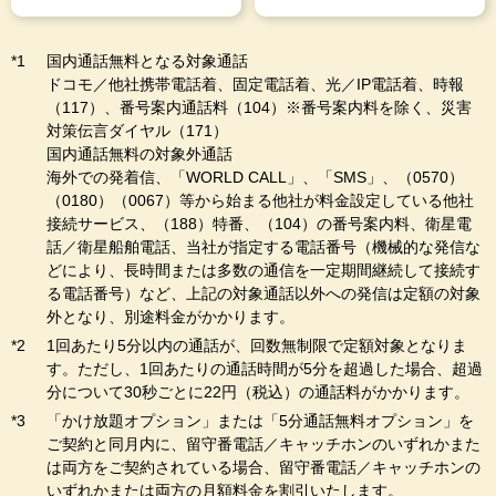
国内通話無料となる対象通話
ドコモ／他社携帯電話着、固定電話着、光／IP電話着、時報
（117）、番号案内通話料（104）※番号案内料を除く、災害
対策伝言ダイヤル（171）
国内通話無料の対象外通話
海外での発着信、「WORLD CALL」、「SMS」、（0570）
（0180）（0067）等から始まる他社が料金設定している他社
接続サービス、（188）特番、（104）の番号案内料、衛星電
話／衛星船舶電話、当社が指定する電話番号（機械的な発信な
どにより、長時間または多数の通信を一定期間継続して接続す
る電話番号）など、上記の対象通話以外への発信は定額の対象
外となり、別途料金がかかります。
1回あたり5分以内の通話が、回数無制限で定額対象となりま
す。ただし、1回あたりの通話時間が5分を超過した場合、超過
分について30秒ごとに22円（税込）の通話料がかかります。
「かけ放題オプション」または「5分通話無料オプション」を
ご契約と同月内に、留守番電話／キャッチホンのいずれかまた
は両方をご契約されている場合、留守番電話／キャッチホンの
いずれかまたは両方の月額料金を割引いたします。