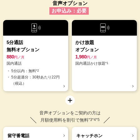
音声オプション
お申込み：必要
5分通話
かけ放題
無料オプション
オプション
880
1,980
円／月
円／月
国内通話
国内通話かけ放題
*1
5分以内：無料
*2
5分超過分：30秒あたり22円
（税込）
音声オプションをご契約の方は
月額使用料を割引で無料
*3*4*5
留守番電話
キャッチホン