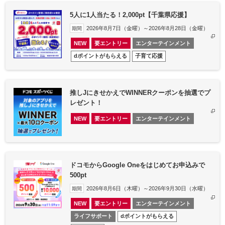
5人に1人当たる！2,000pt【千葉県応援】
2026年8月7日（金曜）～2026年8月28日（金曜）
期間
NEW
要エントリー
エンターテインメント
dポイントがもらえる
子育て応援
推しJにきせかえでWINNERクーポンを抽選でプ
レゼント！
NEW
要エントリー
エンターテインメント
ドコモからGoogle Oneをはじめてお申込みで
500pt
2026年8月6日（木曜）～2026年9月30日（水曜）
期間
NEW
要エントリー
エンターテインメント
ライフサポート
dポイントがもらえる