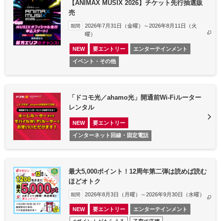
【ANIMAX MUSIX 2026】チケット先行抽選販
売
2026年7月31日（金曜）～2026年8月11日（火
期間
曜）
NEW
要エントリー
エンターテインメント
イベント・その他
「ドコモ光／ahamo光」開通前Wi-Fiルーター
レンタル
NEW
要エントリー
インターネット回線・固定電話
最大5,000ポイント！12周年第二弾は読めば読む
ほどオトク
2026年8月3日（月曜）～2026年9月30日（水曜）​
期間
NEW
要エントリー
エンターテインメント