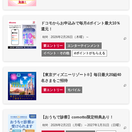
ドコモからお申込みで毎月dポイント最大10％
還元！
2026年2月26日（木曜）～
期間
要エントリー
エンターテインメント
イベント・その他
dポイントがもらえる
【東京ディズニーリゾート®】毎日最大20組40
名さまをご招待
要エントリー
モバイル
【おうちで診察】comotto限定特典あり！
2026年2月2日（月曜）～2027年1月31日（日曜）
期間