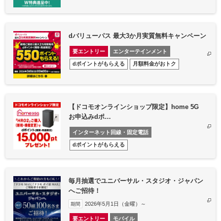
dバリューパス 最大3か月実質無料キャンペーン
要エントリー
エンターテインメント
dポイントがもらえる
月額料金がおトク
【ドコモオンラインショップ限定】home 5G
お申込みdポ…
インターネット回線・固定電話
dポイントがもらえる
毎月抽選でユニバーサル・スタジオ・ジャパン
へご招待！​
2026年5月1日（金曜）～
期間
要エントリー
モバイル