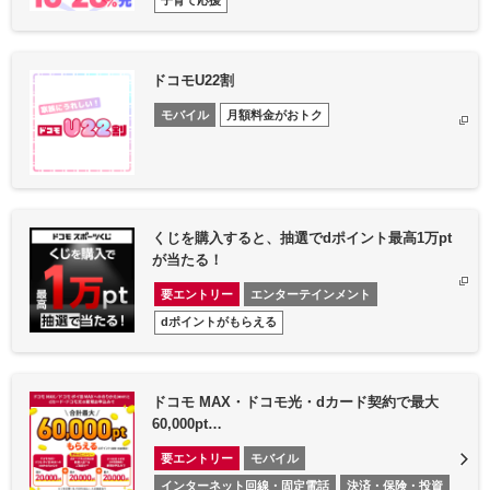
子育て応援
ドコモU22割
モバイル
月額料金がおトク
くじを購入すると、抽選でdポイント最高1万pt
が当たる！
要エントリー
エンターテインメント
dポイントがもらえる
ドコモ MAX・ドコモ光・dカード契約で最大
60,000pt…
要エントリー
モバイル
インターネット回線・固定電話
決済・保険・投資