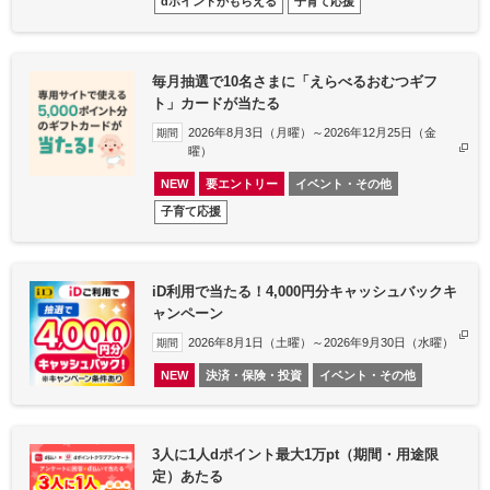
dポイントがもらえる
子育て応援
毎月抽選で10名さまに「えらべるおむつギフ
ト」カードが当たる
2026年8月3日（月曜）～2026年12月25日（金
期間
曜）​
NEW
要エントリー
イベント・その他
子育て応援
iD利用で当たる！4,000円分キャッシュバックキ
ャンペーン
2026年8月1日（土曜）～2026年9月30日（水曜）​
期間
NEW
決済・保険・投資
イベント・その他
3人に1人dポイント最大1万pt（期間・用途限
定）あたる