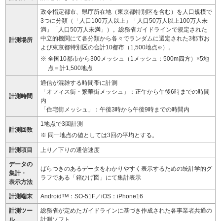
政令指定都市、県庁所在地（東京都特別区を含む）を人口規模で
3つに分類（「人口100万人以上」「人口50万人以上100万人未
満」「人口50万人未満」）。総務省ガイドラインで規定された
中立的機関にて各分類から各々でランダムに選定された3都市お
計測場所
よび東京都特別区の合計10都市（1,500地点
）。
※
全国10都市から300メッシュ（1メッシュ：500m四方）×5地
点＝計1,500地点
通信が混雑する時間帯に計測
「オフィス街・繁華街メッシュ」：正午から午後6時までの時間
計測時間
内
「住宅街メッシュ」：午後3時から午後9時までの時間内
1地点で3回計測
計測回数
同一地点の値としては3回の平均とする。
計測項目
上り／下りの通信速度
データの
ばらつきのあるデータをわかりやすく表示するための統計学的グ
集計・
ラフである「箱ひげ図」にて集計表示
表示方法
計測端末
Android
TM
：SO-51F／iOS：iPhone16
計測ツー
総務省が定めたガイドラインに基づき作成された各事業者共通の
ル
計測ソフト