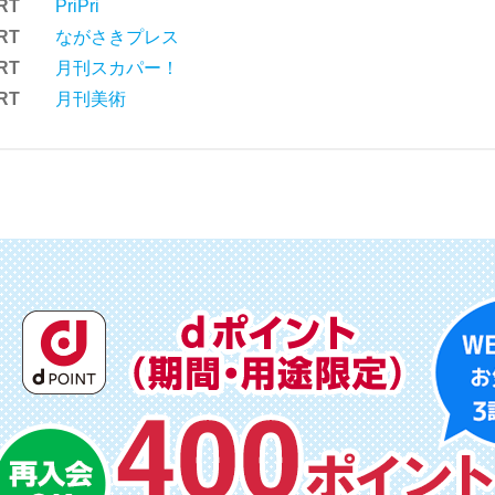
RT
PriPri
RT
ながさきプレス
RT
月刊スカパー！
RT
月刊美術