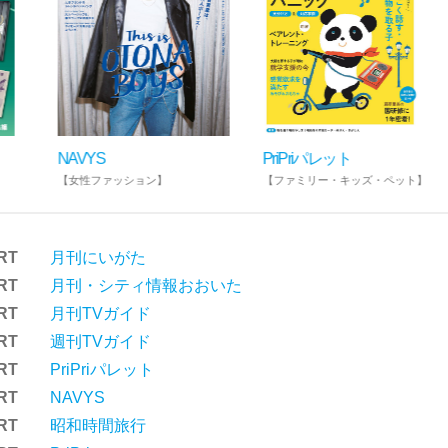
NAVYS
PriPriパレット
【女性ファッション】
【ファミリー・キッズ・ペット】
RT
月刊にいがた
RT
月刊・シティ情報おおいた
RT
月刊TVガイド
RT
週刊TVガイド
RT
PriPriパレット
RT
NAVYS
RT
昭和時間旅行