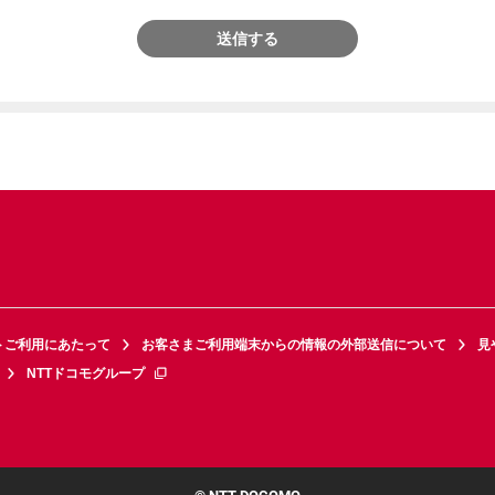
送信する
トご利用にあたって
お客さまご利用端末からの情報の外部送信について
見
NTTドコモグループ