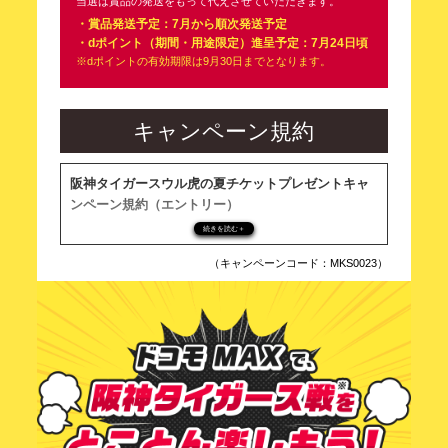
当選は賞品の発送をもって代えさせていただきます。
・賞品発送予定：7月から順次発送予定
・dポイント（期間・用途限定）進呈予定：7月24日頃
※dポイントの有効期限は9月30日までとなります。
キャンペーン規約
阪神タイガースウル虎の夏チケットプレゼントキャ
ンペーン規約（エントリー）
株式会社NTTドコモ（以下「当社」といいます）が実施
続きを読む＋
する「阪神タイガースウル虎の夏チケットプレゼントキ
ャンペーン」（以下「本キャンペーン」といいます）
（キャンペーンコード：MKS0023）
は、この規約（以下「本規約」といいます）に従って実
施されます。ご応募にあたっては、以下の内容をご確認
いただき、ご同意いただいた上でご応募ください。
■キャンペーン期間
2026年5月29日（金）～6月28日（日）23:59
■キャンペーン概要／応募条件
以下の応募条件のすべてを満たした応募者の中から