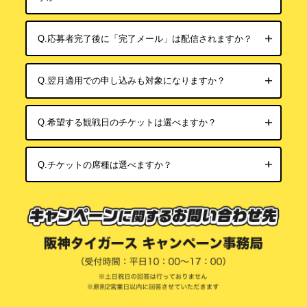
7月21日（火） ベイスターズ戦 18:00 試合開始
7月22日（水） ベイスターズ戦 18:00 試合開始
7月24日（金） ジャイアンツ戦 18:00 試合開始
Q.応募者完了後に「完了メール」は配信されますか？
7月25日（土） ジャイアンツ戦 18:00 試合開始
7月26日（日） ジャイアンツ戦 18:00 試合開始
④D賞：ウル虎の夏限定オリジナルジャージ 156名さ
Q.翌月適用での申し込みも対象になりますか？
ま
⑤E賞：ウル虎の夏限定オリジナルタオル 60名さま
Q.希望する観戦日のチケットは選べますか？
⑥F賞：dポイント（期間・用途限定）1,000ポイン
ト/抽選で100名さま
※当選者へのdポイント（期間・用途限定）進呈は
Q.チケットの席種は選べますか？
2026年7月24日頃を予定しております。dポイント
（期間・用途限定）の進呈有無は「dポイントクラ
ブ」アプリ、または「dポイントクラブ」サイトの
「ポイント獲得・利用履歴をみる」からご確認く
ださい。
※dポイント（期間・用途限定）の進呈時期は前後す
る場合があります。
※当選者へ進呈されるdポイント（期間・用途限定）
の有効期限は2026年9月30日までとなり、以降は