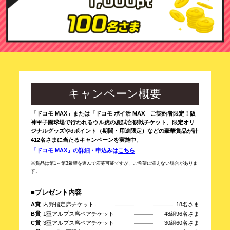
キャンペーン概要
「ドコモ MAX」または「ドコモ ポイ活 MAX」ご契約者限定！阪
神甲子園球場で行われるウル虎の夏試合観戦チケット、限定オリ
ジナルグッズやdポイント（期間・用途限定）などの豪華賞品が計
412名さまに当たるキャンペーンを実施中。
「ドコモ MAX」の詳細・申込みは
こちら
※賞品は第1～第3希望を選んで応募可能ですが、ご希望に添えない場合がありま
す。
■プレゼント内容
A賞
内野指定席チケット
18名さま
B賞
1塁アルプス席ペアチケット
48組96名さま
C賞
3塁アルプス席ペアチケット
30組60名さま