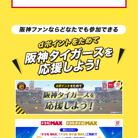
※本キャンペーンへの応募は「ドコモ MAX」または
「ドコモ ポイ活 MAX」の1契約あたり、1回限り
有効です。
※キャンペーン期間中、お一人さま1回までご応募い
ただけます。重複応募が確認された場合、最新の
応募情報が有効となります。
※エントリー時にご登録いただいた情報（賞品の送
付先住所など）に誤り、虚偽の記載その他の不備
があった場合や、ご登録いただいた賞品の送付先
住所が日本国外の住所であった場合は、当選が無
効となることがあります。
※応募完了後に「完了メール」は配信されませんの
で、あらかじめご了承ください。
※賞品の転売は禁止です。禁止行為が確認された場
合、当選を取り消す場合があります。
■賞品詳細およびお届け時期
①A賞：内野指定席観戦チケット/抽選で18名さま【1
名さま1席】
※賞品の発送は2026年7月以降順次予定しておりま
す。