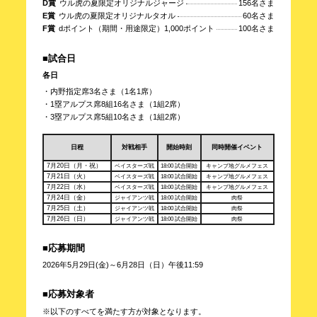
D賞
ウル虎の夏限定オリジナルジャージ
156名さま
E賞
ウル虎の夏限定オリジナルタオル
60名さま
F賞
dポイント（期間・用途限定）1,000ポイント
100名さま
■試合日
各日
・内野指定席3名さま（1名1席）
・1塁アルプス席8組16名さま（1組2席）
・3塁アルプス席5組10名さま（1組2席）
日程
対戦相手
開始時刻
同時開催イベント
7月20日（月・祝）
ベイスターズ戦
18:00 試合開始
キャンプ地グルメフェス
7月21日（火）
ベイスターズ戦
18:00 試合開始
キャンプ地グルメフェス
7月22日（水）
ベイスターズ戦
18:00 試合開始
キャンプ地グルメフェス
7月24日（金）
ジャイアンツ戦
18:00 試合開始
肉祭
7月25日（土）
ジャイアンツ戦
18:00 試合開始
肉祭
7月26日（日）
ジャイアンツ戦
18:00 試合開始
肉祭
■応募期間
2026年5月29日(金)～6月28日（日）午後11:59
■応募対象者
※以下のすべてを満たす方が対象となります。