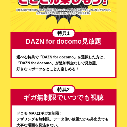
抽選で「内野指定席観戦チケット」/「1塁アルプス
席ペア観戦チケット」/「3塁アルプス席ペア観戦チ
ケット」「限定オリジナルジャージ」/「限定オリジ
ナルタオル」/「dポイント（期間・用途限定）1,000
ポイント」をプレゼントいたします。
特典1
＜応募条件＞
DAZN for docomo見放題
①キャンペーン期間内に対象プラン（「ドコモ
MAX」または「ドコモ ポイ活 MAX」）の契約状
態が1度でも確認できること。
選べる特典で「DAZN for docomo」を選択した方は、
②対象プラン（「ドコモ MAX」または「ドコモ ポ
「DAZN for docomo」が追加料金なしで見放題。
イ活 MAX」）の回線契約に紐づくdアカウントで
好きなスポーツをとことん楽しめる！
エントリーいただくこと。
③日本国内に居住しており、賞品を受け取ることが
できること。
特典2
※応募期間より前に対象プランにご契約いただいて
ギガ無制限でいつでも視聴
いる方も対象です。
※応募期間中の対象プランへの新規申込みやプラン
変更も対象となります（翌月適用も含む）。
ドコモ MAXはギガ無制限！
※ご応募に際しては、本規約に記載の「■賞品詳細お
テザリングも無制限、データ使い放題だから外出先でも
よびお届け時期」および「■注意事項」も必ずご確
大事な場面を見逃さない。
認ください。