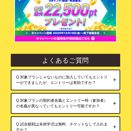
7月20日（月・祝） ベイスターズ戦 18:00 試合開始
7月21日（火） ベイスターズ戦 18:00 試合開始
7月22日（水） ベイスターズ戦 18:00 試合開始
7月24日（金） ジャイアンツ戦 18:00 試合開始
7月25日（土） ジャイアンツ戦 18:00 試合開始
7月26日（日） ジャイアンツ戦 18:00 試合開始
②B賞：1塁アルプス席ペア観戦チケット/抽選で48組
96名さま【1組2席】
※賞品の発送は2026年7月以降順次予定しておりま
よくあるご質問
す。
7月20日（月・祝） ベイスターズ戦 18:00 試合開始
7月21日（火） ベイスターズ戦 18:00 試合開始
Q.対象プランじゃないものに加入していてもエントリ
7月22日（水） ベイスターズ戦 18:00 試合開始
ーができましたが、エントリーは有効ですか？
7月24日（金） ジャイアンツ戦 18:00 試合開始
7月25日（土） ジャイアンツ戦 18:00 試合開始
7月26日（日） ジャイアンツ戦 18:00 試合開始
Q.対象プランの契約者名義とエントリー時（参加者）
③C賞：3塁アルプス席ペア観戦チケット/抽選で30組
の名義が異なっていてもエントリー可能ですか？
60名さま【1組2席】
※賞品の発送は2026年7月以降順次予定しておりま
す。
Q.試合観戦は未就学児は無料、チケットなしで入れま
7月20日（月・祝） ベイスターズ戦 18:00 試合開始
すか？