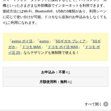
機といったさまざまな外部機器でインターネットを利用できます。
接続方法にはWi-Fi、Bluetooth®、USBの3種類があり、利用シーン
に応じて使い分けが可能。ドコモなら追加のお申込みをしなくても
ご利用になれます。
※
1
「
eximo ポイ活
」「
eximo
」「
5Gギガホ プレミア
」「
5Gギ
ガホ
」「
ドコモ MAX
」「
ドコモ ポイ活 MAX
」「
ドコモ ポ
イ活 20
」ならテザリングも無制限で使える！
お申込み：不要
※
1
月額使用料：無料
※
2
すべて
開く