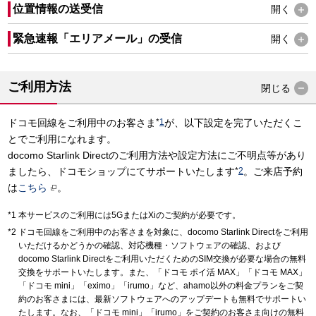
位置情報の送受信
開く
緊急速報「エリアメール」の受信
開く
ご利用方法
閉じる
ドコモ回線をご利用中のお客さま
*
1
が、以下設定を完了いただくこ
とでご利用になれます。
docomo Starlink Directのご利用方法や設定方法にご不明点等があり
ましたら、ドコモショップにてサポートいたします
*
2
。ご来店予約
は
こちら
。
本サービスのご利用には5GまたはXiのご契約が必要です。
ドコモ回線をご利用中のお客さまを対象に、docomo Starlink Directをご利用
いただけるかどうかの確認、対応機種・ソフトウェアの確認、および
docomo Starlink Directをご利用いただくためのSIM交換が必要な場合の無料
交換をサポートいたします。また、「ドコモ ポイ活 MAX」「ドコモ MAX」
「ドコモ mini」「eximo」「irumo」など、ahamo以外の料金プランをご契
約のお客さまには、最新ソフトウェアへのアップデートも無料でサポートい
たします。なお、「ドコモ mini」「irumo」をご契約のお客さま向けの無料