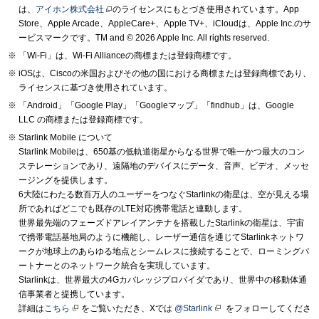
は、
アイホン株式会社
のライセンスにもとづき使用されています。App
Store、Apple Arcade、AppleCare+、Apple TV+、iCloudは、Apple Inc.のサ
ービスマークです。TM and © 2026 Apple Inc.
All rights reserved.
「Wi-Fi」は、Wi-Fi Allianceの商標または登録商標です。
iOSは、Ciscoの米国およびその他の国における商標または登録商標であり、
ライセンスに基づき使用されています。
「Android」「Google Play」「Googleマップ」「findhub」は、Google
LLC の商標または登録商標です。
Starlink Mobile について
Starlink Mobileは、650基の低軌道衛星からなる世界で唯一かつ最大のコン
ステレーションであり、遠隔地のデバイスにデータ、音声、ビデオ、メッセ
ージングを提供します。
6大陸にわたる数百万人のユーザーをつなぐStarlinkの衛星は、空が見える場
所であればどこでも既存のLTE対応携帯電話と連動します。
世界最先端のフェーズドアレイアンテナを搭載したStarlinkの衛星は、宇宙
で携帯電話基地局のように機能し、レーザー通信を通じてStarlinkネットワ
ークが地球上のあらゆる地点とシームレスに接続することで、ローミングパ
ートナーとのネットワーク統合を実現しています。
Starlinkは、世界最大の4Gカバレッジプロバイダであり、世界中の移動体通
信事業者と提携しています。
詳細は
こちら
をご覧いただき、Xでは
@Starlink
をフォローしてくださ