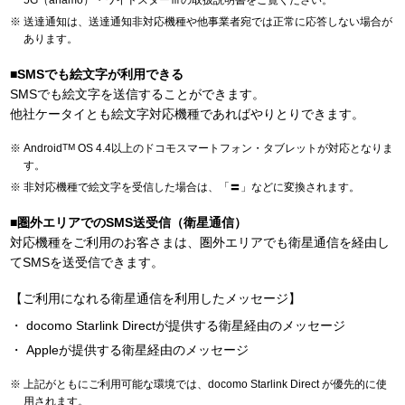
5G（ahamo）・ワイドスターⅢの取扱説明書をご覧ください。
送達通知は、送達通知非対応機種や他事業者宛では正常に応答しない場合が
あります。
■
SMSでも絵文字が利用できる
SMSでも絵文字を送信することができます。
他社ケータイとも絵文字対応機種であればやりとりできます。
Android
TM
OS 4.4以上のドコモスマートフォン・タブレットが対応となりま
す。
非対応機種で絵文字を受信した場合は、「〓」などに変換されます。
■
圏外エリアでのSMS送受信（衛星通信）
対応機種をご利用のお客さまは、圏外エリアでも衛星通信を経由し
てSMSを送受信できます。
【ご利用になれる衛星通信を利用したメッセージ】
docomo Starlink Directが提供する衛星経由のメッセージ
Appleが提供する衛星経由のメッセージ
上記がともにご利用可能な環境では、docomo Starlink Direct が優先的に使
用されます。