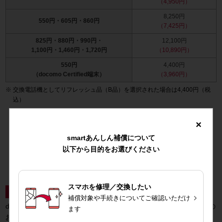
（4,950円）
8,250円
550円・605円・860円
（7,425円）
825円・880円・990円・
12,100円
1,100円・1,460円・1,720円
（10,890円）
550円
4,400円
（docomo Certified端末）
（3,960円）
交換電話機としてリフレッシュ品（B品）を選択された場合は4,400円（税
込）
×
＼補償コースのご契約状況はこちらから／
smartあんしん補償について
My docomoへ
以下から目的をお選びください
スマホを修理／交換したい
特典1
dカードご契約限定ポイント還元特典

補償対象や手続きについてご確認いただけ
dカード PLATINUM、dカード GOLD、dカード GOLD Uをご契約の
ます
お客さま向けの特典です。詳しくは
こちら