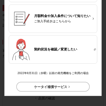
特典2
あんしんパックモバイルサポート特典
dバリューパス パックをご契約のお客さま向けのポイント還元特典
月額料金や加入条件について知りたい

です。
ご加入手続きはこちらから

詳しくは
こちら
交換電話機について
契約状況を
確認／変更したい
通常のリフレッシュ品に加え、リフレッシュ品（B品）をお選びい
ただける場合があります。
※
リフレッシュ品
2022年8月31日（水曜）以前の発売機種をご利用の場合
お客さまより回収した電話機を、新品同様
の状態に初期化した電話機です。

ケータイ補償サービス
外装の新品交換
品質の確認