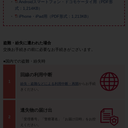
Androidスマートフォン・ドコモケータイ用（PDF形
式：1,214KB）
iPhone・iPad用（PDF形式：1,213KB）
盗難・紛失に遭われた場合
交換お手続きの前に必要なお手続きがございます。
●国内での盗難・紛失時
回線の利用中断
1
紛失・盗難などによる利用中断・再開
からお手続
きください。
遺失物の届け出
2
「受理番号」「警察署名」「お届け日時」をお控
えください。