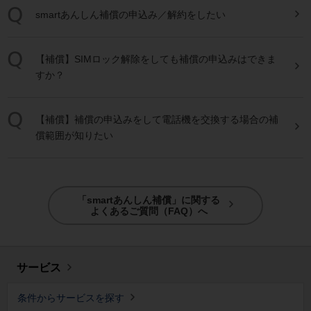
smart
あんしん
補償
の申込み／解約をしたい
【
補償
】SIMロック解除をしても
補償
の申込みはできま
すか？
【
補償
】
補償
の申込みをして電話機を交換する場合の
補
償
範囲が知りたい
「smartあんしん補償」に関する
よくあるご質問（FAQ）へ
サービス
条件からサービスを探す