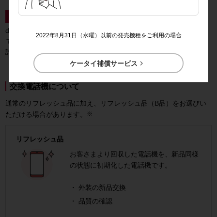
特典2
あんしんパックモバイルサポート特典
dバリューパス パックをご契約のお客さま向けのポイント還元特典
2022年8月31日（水曜）以前の発売機種をご利用の場合
です。

詳しくは
こちら

ケータイ補償サービス
交換電話機について
通常のリフレッシュ品に加え、リフレッシュ品（B品）をお選びい
ただける場合があります。
※
リフレッシュ品
お客さまより回収した電話機を、新品同様
の状態に初期化した電話機です。
外装の新品交換
品質の確認