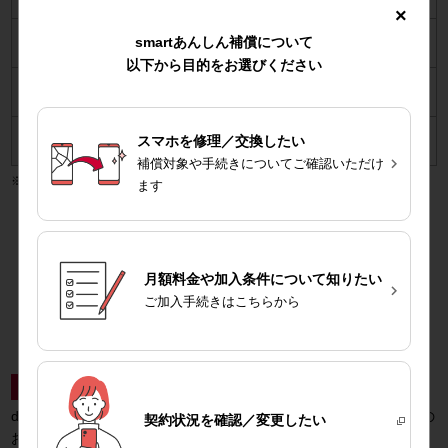
（4,950円）
×
8,250円
smartあんしん補償について
550円・605円・860円
（7,425円）
以下から目的をお選びください
825円・880円・990円・
12,100円
1,100円・1,460円・1,720円
（10,890円）
550円
4,400円
スマホを修理／交換したい
（docomo Certified端末）
（3,960円）

補償対象や手続きについてご確認いただけ
交換電話機としてリフレッシュ品（B品）を選択された場合は4,400円（税
ます
込）
＼補償コースのご契約状況はこちらから／
月額料金や加入条件について知りたい

My docomoへ
ご加入手続きはこちらから
特典1
dカードご契約限定ポイント還元特典
dカード PLATINUM、dカード GOLD、dカード GOLD Uをご契約の
契約状況を
確認／変更したい
お客さま向けの特典です。詳しくは
こちら