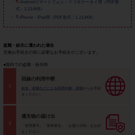
Androidスマートフォン・ドコモケータイ用（PDF形
式：1,214KB）
iPhone・iPad用（PDF形式：1,213KB）
盗難・紛失に遭われた場合
交換お手続きの前に必要なお手続きがございます。
●国内での盗難・紛失時
回線の利用中断
1
紛失・盗難などによる利用中断・再開
からお手続
きください。
遺失物の届け出
2
「受理番号」「警察署名」「お届け日時」をお控
えください。