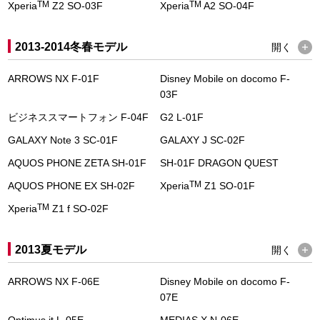
TM
TM
Xperia
Z2 SO-03F
Xperia
A2 SO-04F
2013-2014冬春モデル
開く
ARROWS NX F-01F
Disney Mobile on docomo F-
03F
ビジネススマートフォン F-04F
G2 L-01F
GALAXY Note 3 SC-01F
GALAXY J SC-02F
AQUOS PHONE ZETA SH-01F
SH-01F DRAGON QUEST
TM
AQUOS PHONE EX SH-02F
Xperia
Z1 SO-01F
TM
Xperia
Z1 f SO-02F
2013夏モデル
開く
ARROWS NX F-06E
Disney Mobile on docomo F-
07E