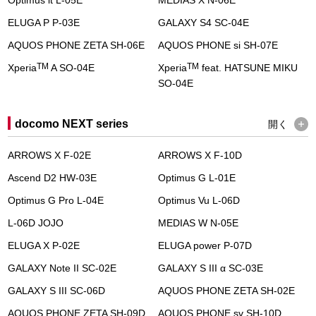
Optimus it L-05E
MEDIAS X N-06E
ELUGA P P-03E
GALAXY S4 SC-04E
AQUOS PHONE ZETA SH-06E
AQUOS PHONE si SH-07E
TM
TM
Xperia
A SO-04E
Xperia
feat. HATSUNE MIKU
SO-04E
docomo NEXT series
開く
ARROWS X F-02E
ARROWS X F-10D
Ascend D2 HW-03E
Optimus G L-01E
Optimus G Pro L-04E
Optimus Vu L-06D
L-06D JOJO
MEDIAS W N-05E
ELUGA X P-02E
ELUGA power P-07D
GALAXY Note II SC-02E
GALAXY S III α SC-03E
GALAXY S III SC-06D
AQUOS PHONE ZETA SH-02E
AQUOS PHONE ZETA SH-09D
AQUOS PHONE sv SH-10D