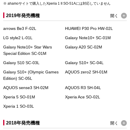
ahamoサイトで購入したXperia 1 II SO-51Aには対応していません
2019年発売機種
開く
arrows Be3 F-02L
HUAWEI P30 Pro HW-02L
LG style2 L-01L
Galaxy Note10+ SC-01M
Galaxy Note10+ Star Wars
Galaxy A20 SC-02M
Special Edition SC-01M
Galaxy S10 SC-03L
Galaxy S10+ SC-04L
Galaxy S10+ (Olympic Games
AQUOS zero2 SH-01M
Edition) SC-05L
AQUOS sense3 SH-02M
AQUOS R3 SH-04L
Xperia 5 SO-01M
Xperia Ace SO-02L
Xperia 1 SO-03L
2018年発売機種
開く