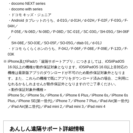
・docomo NEXT series
・docomo with series
・ドコモ キッズ・ジュニア
・Android タブレットのうち、d-01G／d-01H／d-02H／F-02F／F-03G／F-
04H／
F-05E／N-06D／N-08D／P-08D／SC-01E／SC-03G／SH-05G／SH-06F
／
SH-08E／SO-03E／SO-05F／SO-05G／dtab 01／d-01J
・ドコモ らくらくホンのうち、F-04J／F-06F／F-08E／F-09E／F-12D／F-
03K
iPhone及びiPadの「遠隔サポートアプリ」につきましては、iOS/iPadOS
16.0以上の機種が動作保証対象となります。iOS/iPadOS 16.0以上非対応の
機種は最新版アプリのダウンロードが不可のため動作保証対象外となりま
す。また、これらの機種で既にアプリをダウンロード済みの場合、ご利用に
なれるかもしれませんが動作保証外となりますのでご了承ください。
＜動作保証対象外機種＞
iPhone 5c／iPhone 5s／iPhone 6／iPhone 6 Plus／iPhone 6s／iPhone 6s
Plus／iPhone SE(第一世代)／iPhone 7／iPhone 7 Plus／iPad Air(第一世代)
／iPad Air(第ニ世代)／iPad mini 2／iPad mini 3／iPad mini 4
あんしん遠隔サポート詳細情報