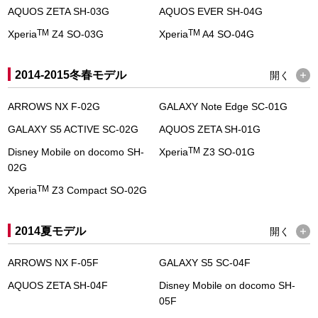
AQUOS ZETA SH-03G
AQUOS EVER SH-04G
TM
TM
Xperia
Z4 SO-03G
Xperia
A4 SO-04G
2014-2015冬春モデル
開く
ARROWS NX F-02G
GALAXY Note Edge SC-01G
GALAXY S5 ACTIVE SC-02G
AQUOS ZETA SH-01G
TM
Disney Mobile on docomo SH-
Xperia
Z3 SO-01G
02G
TM
Xperia
Z3 Compact SO-02G
2014夏モデル
開く
ARROWS NX F-05F
GALAXY S5 SC-04F
AQUOS ZETA SH-04F
Disney Mobile on docomo SH-
05F