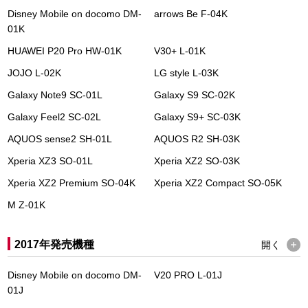
Disney Mobile on docomo DM-
arrows Be F-04K
01K
HUAWEI P20 Pro HW-01K
V30+ L-01K
JOJO L-02K
LG style L-03K
Galaxy Note9 SC-01L
Galaxy S9 SC-02K
Galaxy Feel2 SC-02L
Galaxy S9+ SC-03K
AQUOS sense2 SH-01L
AQUOS R2 SH-03K
Xperia XZ3 SO-01L
Xperia XZ2 SO-03K
Xperia XZ2 Premium SO-04K
Xperia XZ2 Compact SO-05K
M Z-01K
2017年発売機種
開く
Disney Mobile on docomo DM-
V20 PRO L-01J
01J