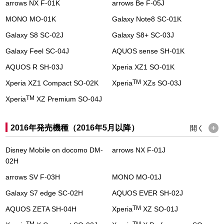
arrows NX F-01K
arrows Be F-05J
MONO MO-01K
Galaxy Note8 SC-01K
Galaxy S8 SC-02J
Galaxy S8+ SC-03J
Galaxy Feel SC-04J
AQUOS sense SH-01K
AQUOS R SH-03J
Xperia XZ1 SO-01K
TM
Xperia XZ1 Compact SO-02K
Xperia
XZs SO-03J
TM
Xperia
XZ Premium SO-04J
2016年発売機種（2016年5月以降）
開く
Disney Mobile on docomo DM-
arrows NX F-01J
02H
arrows SV F-03H
MONO MO-01J
Galaxy S7 edge SC-02H
AQUOS EVER SH-02J
TM
AQUOS ZETA SH-04H
Xperia
XZ SO-01J