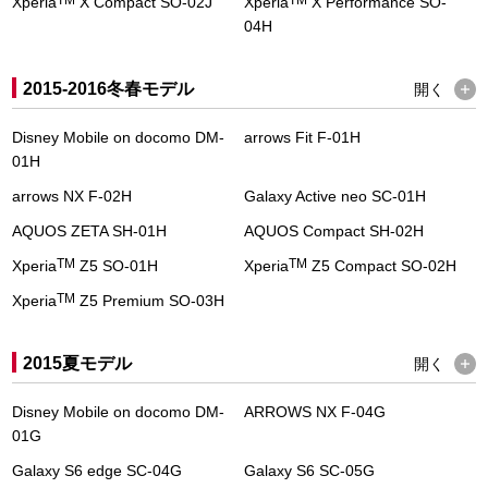
TM
TM
Xperia
X Compact SO-02J
Xperia
X Performance SO-
04H
2015-2016冬春モデル
開く
Disney Mobile on docomo DM-
arrows Fit F-01H
01H
arrows NX F-02H
Galaxy Active neo SC-01H
AQUOS ZETA SH-01H
AQUOS Compact SH-02H
TM
TM
Xperia
Z5 SO-01H
Xperia
Z5 Compact SO-02H
TM
Xperia
Z5 Premium SO-03H
2015夏モデル
開く
Disney Mobile on docomo DM-
ARROWS NX F-04G
01G
Galaxy S6 edge SC-04G
Galaxy S6 SC-05G