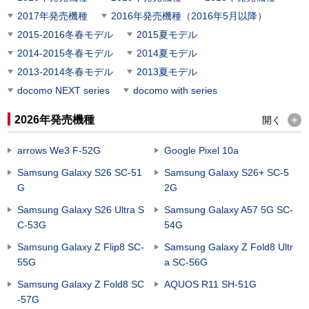
2017年発売機種
2016年発売機種（2016年5月以降）
2015-2016冬春モデル
2015夏モデル
2014-2015冬春モデル
2014夏モデル
2013-2014冬春モデル
2013夏モデル
docomo NEXT series
docomo with series
2026年発売機種
開く
arrows We3 F-52G
Google Pixel 10a
Samsung Galaxy S26 SC-51
Samsung Galaxy S26+ SC-5
G
2G
Samsung Galaxy S26 Ultra S
Samsung Galaxy A57 5G SC-
C-53G
54G
Samsung Galaxy Z Flip8 SC-
Samsung Galaxy Z Fold8 Ultr
55G
a SC-56G
Samsung Galaxy Z Fold8 SC
AQUOS R11 SH-51G
-57G