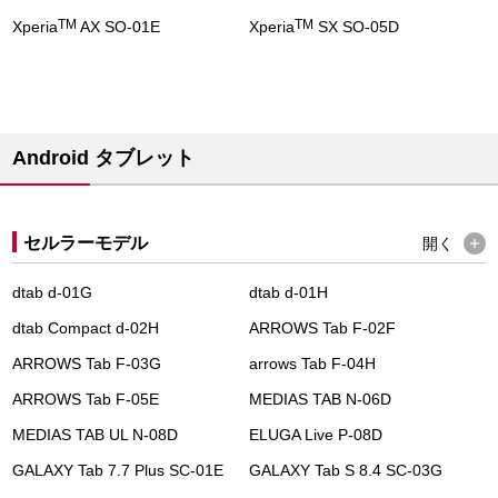
TM
TM
Xperia
AX SO-01E
Xperia
SX SO-05D
Android タブレット
セルラーモデル
開く
dtab d-01G
dtab d-01H
dtab Compact d-02H
ARROWS Tab F-02F
ARROWS Tab F-03G
arrows Tab F-04H
ARROWS Tab F-05E
MEDIAS TAB N-06D
MEDIAS TAB UL N-08D
ELUGA Live P-08D
GALAXY Tab 7.7 Plus SC-01E
GALAXY Tab S 8.4 SC-03G