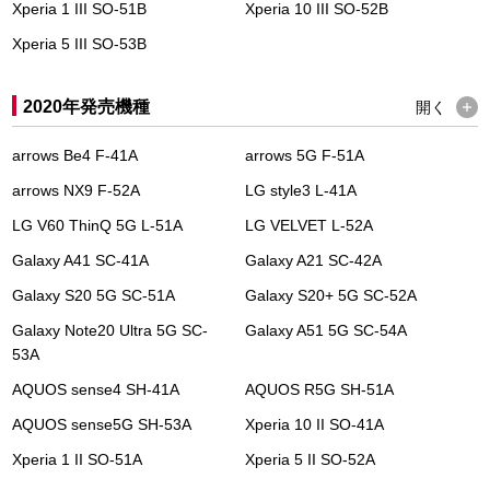
Xperia 1 III SO-51B
Xperia 10 III SO-52B
Xperia 5 III SO-53B
2020年発売機種
開く
arrows Be4 F-41A
arrows 5G F-51A
arrows NX9 F-52A
LG style3 L-41A
LG V60 ThinQ 5G L-51A
LG VELVET L-52A
Galaxy A41 SC-41A
Galaxy A21 SC-42A
Galaxy S20 5G SC-51A
Galaxy S20+ 5G SC-52A
Galaxy Note20 Ultra 5G SC-
Galaxy A51 5G SC-54A
53A
AQUOS sense4 SH-41A
AQUOS R5G SH-51A
AQUOS sense5G SH-53A
Xperia 10 II SO-41A
Xperia 1 II SO-51A
Xperia 5 II SO-52A