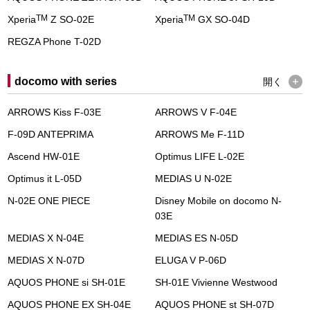
TM
TM
Xperia
Z SO-02E
Xperia
GX SO-04D
REGZA Phone T-02D
docomo with series
開く
ARROWS Kiss F-03E
ARROWS V F-04E
F-09D ANTEPRIMA
ARROWS Me F-11D
Ascend HW-01E
Optimus LIFE L-02E
Optimus it L-05D
MEDIAS U N-02E
N-02E ONE PIECE
Disney Mobile on docomo N-
03E
MEDIAS X N-04E
MEDIAS ES N-05D
MEDIAS X N-07D
ELUGA V P-06D
AQUOS PHONE si SH-01E
SH-01E Vivienne Westwood
AQUOS PHONE EX SH-04E
AQUOS PHONE st SH-07D