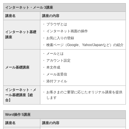
インターネット・メール 3講座
講座名
講座の内容
ブラウザとは
インターネット画面の操作
インターネット基礎
講座
お気に入りの登録
検索ページ（Google、Yahoo!Japanなど）の紹介
メールとは
アカウント設定
メール基礎講座
本文作成
メール送受信
添付ファイル
インターネット・メ
お客さまのご要望に応じたオリジナル講座を提供
ール基礎講座【総
します
合】
Word操作 5講座
講座名
講座の内容