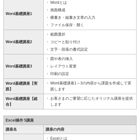
Wordとは
画面構成
Word基礎講座1
横書き・縦書き文章の入力
ファイル保存・開く
範囲選択
Word基礎講座2
コピーと貼り付け
文字・段落の書式設定
図や表の挿入
Word基礎講座3
レイアウト変更
印刷の設定
Word基礎講座1～3の内容から課題を作成して実
Word基礎講座【実
践】
践します
お客さまのご要望に応じたオリジナル講座を提供
Word基礎講座【総
合】
します
Excel操作 5講座
講座名
講座の内容
Excelとは