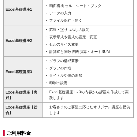
画面構成 セル・シート・ブック
Excel基礎講座1
データの入力
ファイル保存・開く
罫線・塗りつぶしの設定
表示形式や書式の設定・変更
Excel基礎講座2
セルのサイズ変更
計算式と関数 四則演算・オートSUM
グラフの構成要素
グラフの作成
Excel基礎講座3
タイトルや値の追加
印刷の設定
Excel基礎講座1～3の内容から課題を作成して実
Excel基礎講座【実
践】
践します
お客さまのご要望に応じたオリジナル講座を提供
Excel基礎講座【総
合】
します
ご利用料金