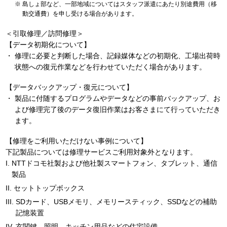
島しょ部など、一部地域についてはスタッフ派遣にあたり別途費用（移
動交通費）を申し受ける場合があります。
＜引取修理／訪問修理＞
【データ初期化について】
修理に必要と判断した場合、記録媒体などの初期化、工場出荷時
状態への復元作業などを行わせていただく場合があります。
【データバックアップ・復元について】
製品に付随するプログラムやデータなどの事前バックアップ、お
よび修理完了後のデータ復旧作業はお客さまにて行っていただき
ます。
【修理をご利用いただけない事例について】
下記製品については修理サービスご利用対象外となります。
NTTドコモ社製および他社製スマートフォン、タブレット、通信
製品
セットトップボックス
SDカード、USBメモリ、メモリースティック、SSDなどの補助
記憶装置
玄関鍵、照明、キッチン用品などの住宅設備