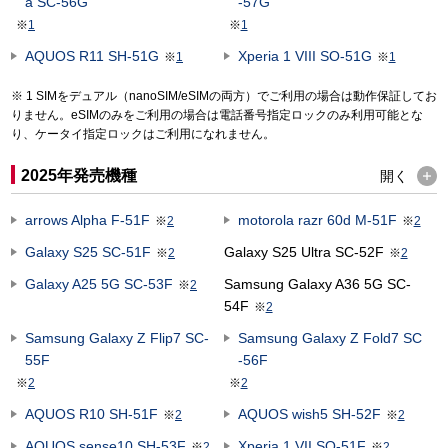
a SC-56G
-57G
※
1
※
1
AQUOS R11 SH-51G
Xperia 1 VIII SO-51G
※
1
※
1
1 SIMをデュアル（nanoSIM/eSIMの両方）でご利用の場合は動作保証してお
りません。eSIMのみをご利用の場合は電話番号指定ロックのみ利用可能とな
り、ケータイ指定ロックはご利用になれません。
2025年発売機種
開く
arrows Alpha F-51F
motorola razr 60d M-51F
※
2
※
2
Galaxy S25 SC-51F
Galaxy S25 Ultra SC-52F
※
2
※
2
Galaxy A25 5G SC-53F
Samsung Galaxy A36 5G SC-
※
2
54F
※
2
Samsung Galaxy Z Flip7 SC-
Samsung Galaxy Z Fold7 SC
55F
-56F
※
2
※
2
AQUOS R10 SH-51F
AQUOS wish5 SH-52F
※
2
※
2
AQUOS sense10 SH-53F
Xperia 1 VII SO-51F
※
2
※
2