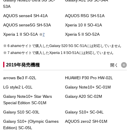
Galaxy Note20 Ultra 5G SC-
Galaxy A51 5G SC-54A
53A
AQUOS sense4 SH-41A
AQUOS R5G SH-51A
AQUOS sense5G SH-53A
Xperia 10 II SO-41A
Xperia 1 II SO-51A
Xperia 5 II SO-52A
※
7
6 ahamoサイトで購入したGalaxy S20 5G SC-51Aには対応していません
7 ahamoサイトで購入したXperia 1 II SO-51Aには対応していません
2019年発売機種
開く
arrows Be3 F-02L
HUAWEI P30 Pro HW-02L
LG style2 L-01L
Galaxy Note10+ SC-01M
Galaxy Note10+ Star Wars
Galaxy A20 SC-02M
Special Edition SC-01M
Galaxy S10 SC-03L
Galaxy S10+ SC-04L
Galaxy S10+ (Olympic Games
AQUOS zero2 SH-01M
Edition) SC-05L