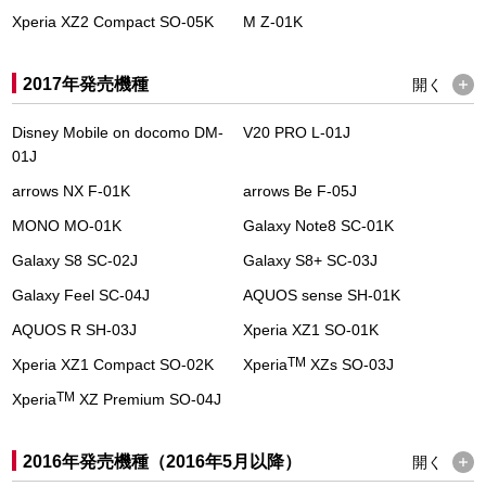
Xperia XZ2 Compact SO-05K
M Z-01K
2017年発売機種
開く
Disney Mobile on docomo DM-
V20 PRO L-01J
01J
arrows NX F-01K
arrows Be F-05J
MONO MO-01K
Galaxy Note8 SC-01K
Galaxy S8 SC-02J
Galaxy S8+ SC-03J
Galaxy Feel SC-04J
AQUOS sense SH-01K
AQUOS R SH-03J
Xperia XZ1 SO-01K
TM
Xperia XZ1 Compact SO-02K
Xperia
XZs SO-03J
TM
Xperia
XZ Premium SO-04J
2016年発売機種（2016年5月以降）
開く