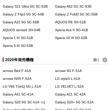
Galaxy S21 Ultra 5G SC-52B
Galaxy A52 5G SC-53B
Galaxy Z Flip3 5G SC-54B
Galaxy Z Fold3 5G SC-55B
Galaxy A22 5G SC-56B
AQUOS R6 SH-51B
AQUOS sense6 SH-54B
Xperia Ace II SO-41B
Xperia 1 III SO-51B
Xperia 10 III SO-52B
Xperia 5 III SO-53B
2020年発売機種
開く
arrows Be4 F-41A
arrows 5G F-51A
arrows NX9 F-52A
LG style3 L-41A
LG V60 ThinQ 5G L-51A
LG VELVET L-52A
Galaxy A41 SC-41A
Galaxy A21 SC-42A
Galaxy S20 5G SC-51A
Galaxy S20+ 5G SC-52A
※
6