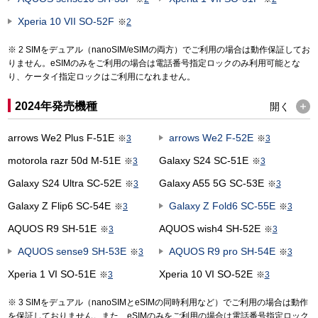
Xperia 10 VII SO-52F
※
2
2 SIMをデュアル（nanoSIM/eSIMの両方）でご利用の場合は動作保証してお
りません。eSIMのみをご利用の場合は電話番号指定ロックのみ利用可能とな
り、ケータイ指定ロックはご利用になれません。
2024年発売機種
開く
arrows We2 Plus F-51E
arrows We2 F-52E
※
3
※
3
motorola razr 50d M-51E
Galaxy S24 SC-51E
※
3
※
3
Galaxy S24 Ultra SC-52E
Galaxy A55 5G SC-53E
※
3
※
3
Galaxy Z Flip6 SC-54E
Galaxy Z Fold6 SC-55E
※
3
※
3
AQUOS R9 SH-51E
AQUOS wish4 SH-52E
※
3
※
3
AQUOS sense9 SH-53E
AQUOS R9 pro SH-54E
※
3
※
3
Xperia 1 VI SO-51E
Xperia 10 VI SO-52E
※
3
※
3
3 SIMをデュアル（nanoSIMとeSIMの同時利用など）でご利用の場合は動作
を保証しておりません。また、eSIMのみをご利用の場合は電話番号指定ロック