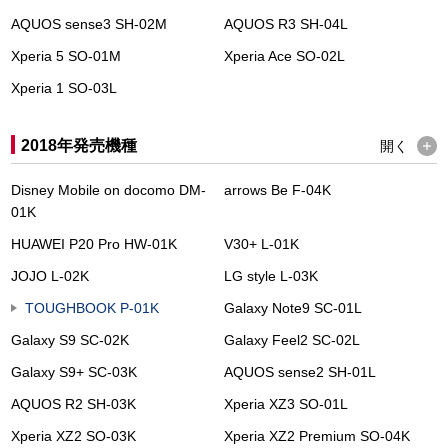
AQUOS sense3 SH-02M
AQUOS R3 SH-04L
Xperia 5 SO-01M
Xperia Ace SO-02L
Xperia 1 SO-03L
2018年発売機種
開く
Disney Mobile on docomo DM-
arrows Be F-04K
01K
HUAWEI P20 Pro HW-01K
V30+ L-01K
JOJO L-02K
LG style L-03K
TOUGHBOOK P-01K
Galaxy Note9 SC-01L
Galaxy S9 SC-02K
Galaxy Feel2 SC-02L
Galaxy S9+ SC-03K
AQUOS sense2 SH-01L
AQUOS R2 SH-03K
Xperia XZ3 SO-01L
Xperia XZ2 SO-03K
Xperia XZ2 Premium SO-04K