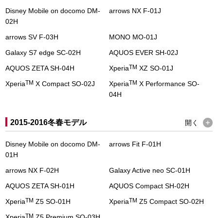
Disney Mobile on docomo DM-
arrows NX F-01J
02H
arrows SV F-03H
MONO MO-01J
Galaxy S7 edge SC-02H
AQUOS EVER SH-02J
TM
AQUOS ZETA SH-04H
Xperia
XZ SO-01J
TM
TM
Xperia
X Compact SO-02J
Xperia
X Performance SO-
04H
2015-2016冬春モデル
開く
Disney Mobile on docomo DM-
arrows Fit F-01H
01H
arrows NX F-02H
Galaxy Active neo SC-01H
AQUOS ZETA SH-01H
AQUOS Compact SH-02H
TM
TM
Xperia
Z5 SO-01H
Xperia
Z5 Compact SO-02H
TM
Xperia
Z5 Premium SO-03H