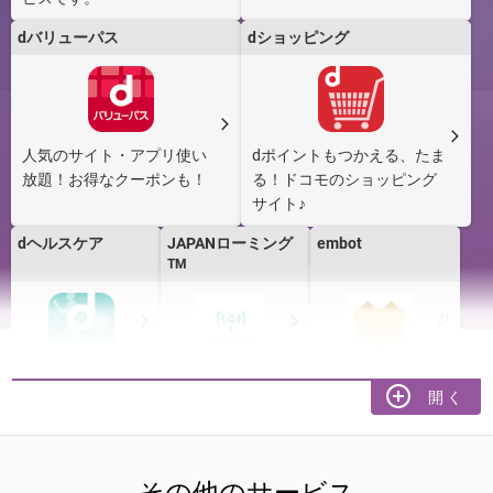
dバリューパス
dショッピング
dブック
デジタル版「週刊
ドコモスポーツく
少年ジャンプ」 定
じ
期購読
人気のサイト・アプリ使い
dポイントもつかえる、たま
放題！お得なクーポンも！
る！ドコモのショッピング
サイト♪
d ticket
ドコモテレビター
ミナルアプリ
dヘルスケア
JAPANローミング
embot
TM
SyncMe
dバリューパス パッ
dカーシェア
ク