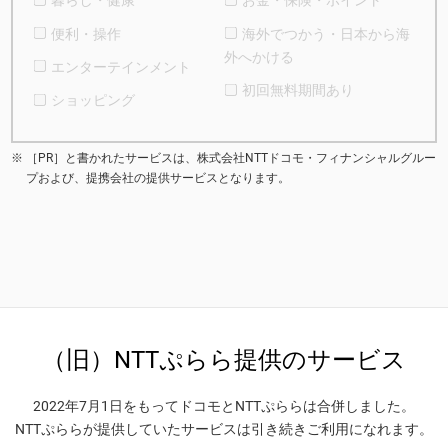
暮らし・健康
お金・保険・ポイント
便利・操作
海外でつかう・日本から海
外へかける
エンターテインメント
初回無料期間あり
ショッピング
［PR］と書かれたサービスは、株式会社NTTドコモ・フィナンシャルグルー
プおよび、提携会社の提供サービスとなります。
（旧）NTTぷらら提供のサービス
2022年7月1日をもってドコモとNTTぷららは合併しました。
NTTぷららが提供していたサービスは引き続きご利用になれます。