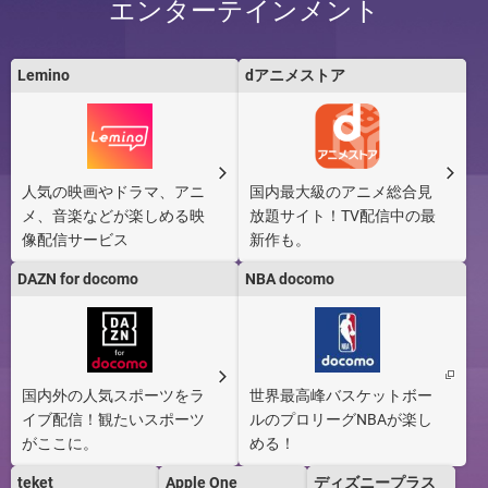
エンターテインメント
Lemino
dアニメストア
ドコモの賃貸火災
ドコモのあんしん
ドコモスマート保
保険［PR］
賃貸保証
険ナビ［PR］
人気の映画やドラマ、アニ
国内最大級のアニメ総合見
メ、音楽などが楽しめる映
放題サイト！TV配信中の最
AIほけん［PR］
かざしてお支払い
おサイフケータイ
像配信サービス
新作も。
「iD」［PR］
DAZN for docomo
NBA docomo
EVERING（エブリ
dアカウント
dスマホローン
ング）
［PR］
国内外の人気スポーツをラ
世界最高峰バスケットボー
イブ配信！観たいスポーツ
ルのプロリーグNBAが楽し
がここに。
める！
teket
Apple One
ディズニープラス