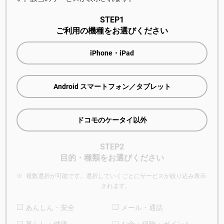
STEP1
ご利用の機種をお選びください
メロディコール
My インフォメール
スケジュール＆メ
モ
iPhone・iPad
Android スマートフォン／タブレット
買取プログラム
dショッピングダイ
d fashion
レクト
ドコモのケータイ以外
STEP2
目的・種類をお選びください
ショップジャパン
ミナカラ
複数選択が可能です。選択していくごとにサービスが絞り込み表示
されます。
あんしん・安全
メール・通話