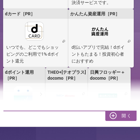
決済サービスです。
dカード［PR］
かんたん資産運用［PR］
いつでも、どこでもショッ
d払いアプリで完結！dポイ
ピングのご利用で1% dポイ
ントもたまる！投資初心者
ント還元
におすすめ
dポイント運用
THEO+[テオプラス]
日興フロッギー＋
［PR］
docomo［PR］
docomo［PR］
日興iDeCo for
ドコモの火災保険
ドコモの自動車保
docomo［PR］
［PR］
険 12,000円割引！
（新規ネット申し
込み）［PR］