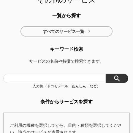
その他のサービス
docomo in Car
dジョブ スマホワー
SmartNews for
一覧から探す
Connect
ク
docomo

すべてのサービス一覧
dフォト
イマドコサーチ
ちかく
キーワード検索
サービスの名前や特徴で検索できます。
スマホセキュリテ
ドコモ サービスパ
d Wi-Fi
入力例（ドコモメール あんしん など）
ィてんけん
ック
条件からサービスを探す
dメニュー
my daiz（マイデイ
Stella AI
ご利用の機種を選択してから、目的・種類を選択してくださ
ズ）
い。該当のサービスが表示されます。