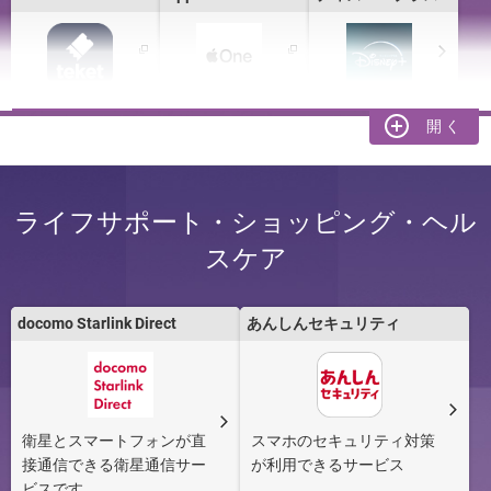
［PR］と書かれたサービスは、株式会社NTTドコモ・フィナンシャルグル
ープおよび、提携会社の提供サービスとなります。
ひかりＴＶ
爆アゲセレクショ
Netflix
ン
ライフサポート・ショッピング・ヘル
スケア
Amazonプライム
Spotify Premium
YouTube Premium
docomo Starlink Direct
あんしんセキュリティ
dマガジン
dヒッツ powered
dミュージック
by レコチョク
powered by レコチ
ョク
衛星とスマートフォンが直
スマホのセキュリティ対策
接通信できる衛星通信サー
が利用できるサービス
ビスです。