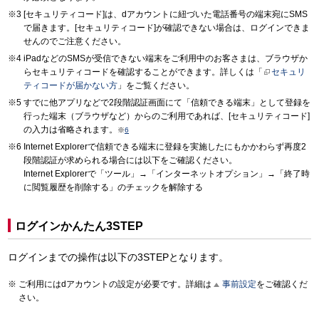
[セキュリティコード]は、dアカウントに紐づいた電話番号の端末宛にSMS
で届きます。[セキュリティコード]が確認できない場合は、ログインできま
せんのでご注意ください。
iPadなどのSMSが受信できない端末をご利用中のお客さまは、ブラウザか
らセキュリティコードを確認することができます。詳しくは「
セキュリ
ティコードが届かない方
」をご覧ください。
すでに他アプリなどで2段階認証画面にて「信頼できる端末」として登録を
行った端末（ブラウザなど）からのご利用であれば、[セキュリティコード]
の入力は省略されます。
※
6
Internet Explorerで信頼できる端末に登録を実施したにもかかわらず再度2
段階認証が求められる場合には以下をご確認ください。
Internet Explorerで「ツール」→「インターネットオプション」→「終了時
に閲覧履歴を削除する」のチェックを解除する
ログインかんたん3STEP
ログインまでの操作は以下の3STEPとなります。
ご利用にはdアカウントの設定が必要です。詳細は
事前設定
をご確認くだ
さい。