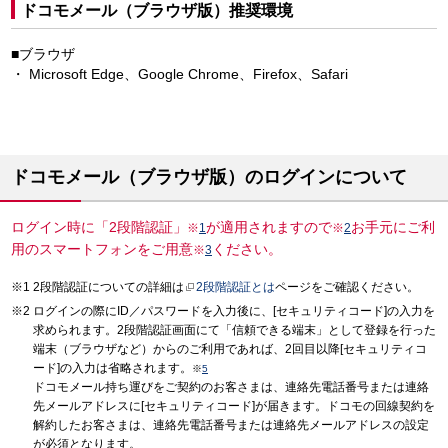
ドコモメール（ブラウザ版）推奨環境
■ブラウザ
Microsoft Edge、Google Chrome、Firefox、Safari
ドコモメール（ブラウザ版）のログインについて
ログイン時に「2段階認証」
が適用されますので
お手元にご利
※
1
※
2
用のスマートフォンをご用意
ください。
※
3
2段階認証についての詳細は
2段階認証とは
ページをご確認ください。
ログインの際にID／パスワードを入力後に、[セキュリティコード]の入力を
求められます。2段階認証画面にて「信頼できる端末」として登録を行った
端末（ブラウザなど）からのご利用であれば、2回目以降[セキュリティコ
ード]の入力は省略されます。
※
5
ドコモメール持ち運びをご契約のお客さまは、連絡先電話番号または連絡
先メールアドレスに[セキュリティコード]が届きます。ドコモの回線契約を
解約したお客さまは、連絡先電話番号または連絡先メールアドレスの設定
が必須となります。