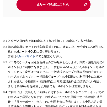
dカード詳細はこちら
入会申込日時点で満18歳以上（高校生除く）29歳以下の方が対象。
満30歳以降のカードの有効期限満了時に、審査の上、年会費11,000円（税
込） のdカード GOLDに切り替わります。
詳細は
dカードサイト
でご確認ください。
ドコモのケータイ回線をお持ちの方が対象となります。期間・用途限定のd
ポイントはご利用になれません。一度お申込みいただいたdポイント充当の
キャンセル・変更はできません。一括請求グループの代表回線の方からの
お申込みであっても、一括請求グループ内の全回線のご利用料金には充当
されません。各種割引や回線解約により充当対象料金の請求がない場合、
または最長6か月を経過した場合でも、dポイントは返還しません。
ご利用には、充当したい回線それぞれから「dポイントクラブサイト」での
お申込みが必要となります。お申込みいただいた回線ごとに各種割引適用
後（「月々サポート」含む）のご利用料金に充当します。お申込み月の翌
月請求分から適用されます。充当額がdポイント充当対象料金を超えた場