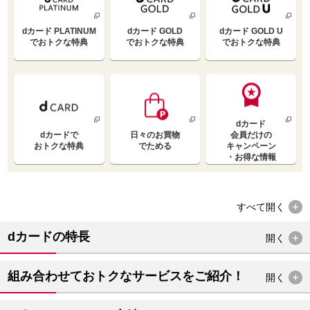
dカード PLATINUM
dカード GOLD
dカード GOLD U
で
おトクな特典
で
おトクな特典
で
おトクな特典
dカード
dカードで
日々のお買物
会員だけの
おトクな特典
でためる
キャンペーン
・お得な情報
すべて
開く
dカードの特長
開く
組み合わせておトクなサービスをご紹介！
開く