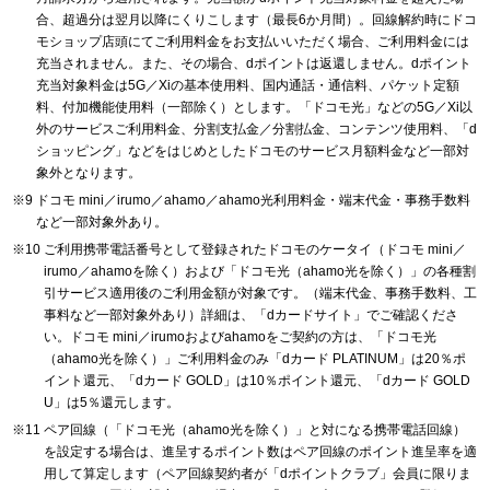
合、超過分は翌月以降にくりこします（最長6か月間）。回線解約時にドコ
モショップ店頭にてご利用料金をお支払いいただく場合、ご利用料金には
充当されません。また、その場合、dポイントは返還しません。dポイント
充当対象料金は5G／Xiの基本使用料、国内通話・通信料、パケット定額
料、付加機能使用料（一部除く）とします。「ドコモ光」などの5G／Xi以
外のサービスご利用料金、分割支払金／分割払金、コンテンツ使用料、「d
ショッピング」などをはじめとしたドコモのサービス月額料金など一部対
象外となります。
ドコモ mini／irumo／ahamo／ahamo光利用料金・端末代金・事務手数料
など一部対象外あり。
ご利用携帯電話番号として登録されたドコモのケータイ（ドコモ mini／
irumo／ahamoを除く）および「ドコモ光（ahamo光を除く）」の各種割
引サービス適用後のご利用金額が対象です。（端末代金、事務手数料、工
事料など一部対象外あり）詳細は、「dカードサイト」でご確認くださ
い。ドコモ mini／irumoおよびahamoをご契約の方は、「ドコモ光
（ahamo光を除く）」ご利用料金のみ「dカード PLATINUM」は20％ポ
イント還元、「dカード GOLD」は10％ポイント還元、「dカード GOLD
U」は5％還元します。
ペア回線（「ドコモ光（ahamo光を除く）」と対になる携帯電話回線）
を設定する場合は、進呈するポイント数はペア回線のポイント進呈率を適
用して算定します（ペア回線契約者が「dポイントクラブ」会員に限りま