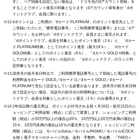
す）。ペア回線を設定しない場合は、「ドコモ光のdアカウント登録」を
することでポイント進呈の対象となります（dアカウント保有者が「dポ
イントクラブ」会員に限ります）。
dポイントは、ご利用の「dカード PLATINUM」のポイント進呈先として
ご登録いただいた「携帯電話番号」（ご利用携帯電話番号）または「dア
カウント」をお持ちの「dポイントクラブ」会員さまに進呈されます。
「dポイントクラブ」会員を対象としたポイント進呈（1％）と、「dカー
ド PLATINUM特典」としてのポイント進呈（最大19％）、「dカード
GOLD特典」としてのポイント進呈（9％）、「dカード GOLD U特典」と
してのポイント進呈（4％）の合計が、「dポイントクラブ」のランク判
定対象となります。
請求月の前月末日時点で、ご利用携帯電話番号として登録した電話番号の
利用料金をdカード GOLD／dカード U／dカード GOLD／dカード
PLATINUMで支払う設定をしている必要があります。請求月の前月末日時
点で設定がない場合、当該月の前月分の利用料金については、「dポイン
トクラブ」会員を対象としたポイント還元（1％）のみ適用されます。
2年目以降の還元率は、ポイントが付与される前々月16日～前月15日のシ
ョッピングご利用金額（税込）に応じて変更します。ショッピングご利用
額（税込）が20万円以上の場合は20％、10万円以上20万円未満の場合は
15％、10万円未満の場合は10％の還元率となります。ショッピングご利
用額（税込）には、モバイルSuica／モバイルPASMO／モバイルICOCA
を除く電子マネーのチャージ代金、金利・手数料、年会費、「THEO＋