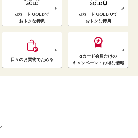
dカード GOLD
で
dカード GOLD U
で
おトクな特典
おトクな特典
dカード
会員だけの
日々のお買物
でためる
キャンペーン
・お得な情報

