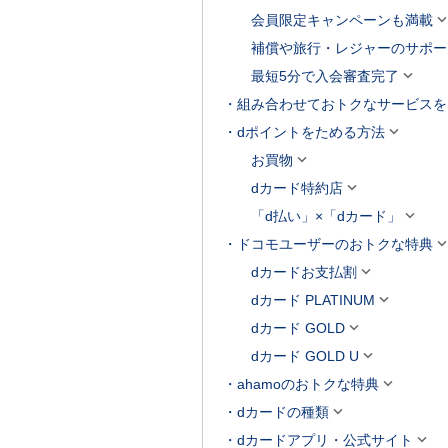
会員限定キャンペーンも満載
補償や旅行・レジャーのサポー

最短5分で入会審査完了
組み合わせておトクなサービスを

dポイントをためる方法

お買物

dカード特約店

「d払い」×「dカード」
ドコモユーザーのおトクな特典

dカードお支払割

dカード PLATINUM

dカード GOLD

dカード GOLD U

ahamoのおトクな特典

dカードの種類

dカードアプリ・公式サイト