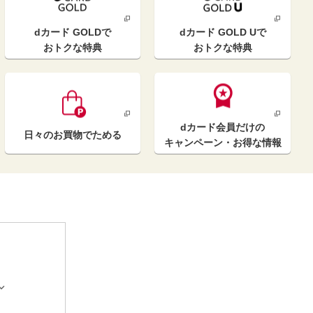
dカード GOLD
で
dカード GOLD U
で
おトクな特典
おトクな特典
dカード
会員だけの
日々のお買物
でためる
キャンペーン
・お得な情報

