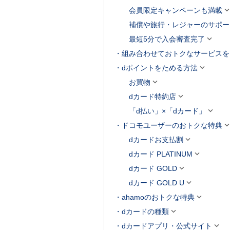
会員限定キャンペーンも満載
補償や旅行・レジャーのサポー

最短5分で入会審査完了
組み合わせておトクなサービスを

dポイントをためる方法

お買物

dカード特約店

「d払い」×「dカード」
ドコモユーザーのおトクな特典

dカードお支払割

dカード PLATINUM

dカード GOLD

dカード GOLD U

ahamoのおトクな特典

dカードの種類

dカードアプリ・公式サイト