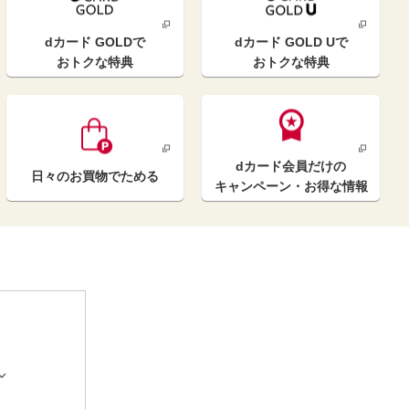
dカード GOLD
で
dカード GOLD U
で
おトクな特典
おトクな特典
dカード
会員だけの
日々のお買物
でためる
キャンペーン
・お得な情報

