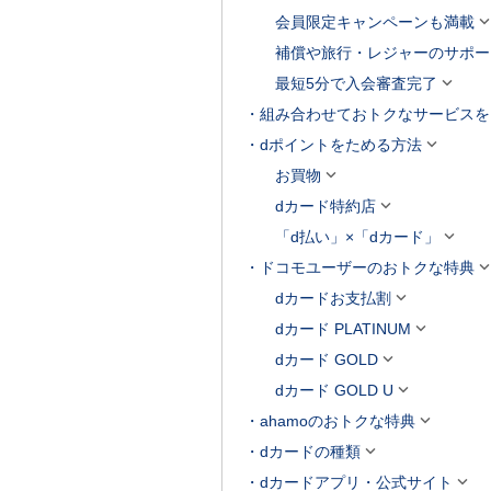
会員限定キャンペーンも満載
補償や旅行・レジャーのサポー

最短5分で入会審査完了
組み合わせておトクなサービスを

dポイントをためる方法

お買物

dカード特約店

「d払い」×「dカード」
ドコモユーザーのおトクな特典

dカードお支払割

dカード PLATINUM

dカード GOLD

dカード GOLD U

ahamoのおトクな特典

dカードの種類

dカードアプリ・公式サイト