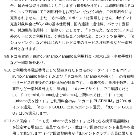
合、超過分は翌月以降にくりこします（最長6か月間）。回線解約時にドコ
モショップ店頭にてご利用料金をお支払いいただく場合、ご利用料金には
充当されません。また、その場合、dポイントは返還しません。dポイント
充当対象料金は5G／Xiの基本使用料、国内通話・通信料、パケット定額
料、付加機能使用料（一部除く）とします。「ドコモ光」などの5G／Xi以
外のサービスご利用料金、分割支払金／分割払金、コンテンツ使用料、「d
ショッピング」などをはじめとしたドコモのサービス月額料金など一部対
象外となります。
ドコモ mini／irumo／ahamo／ahamo光利用料金・端末代金・事務手数料
など一部対象外あり。
ご利用携帯電話番号として登録されたドコモのケータイ（ドコモ mini／
irumo／ahamoを除く）および「ドコモ光（ahamo光を除く）」の各種割
引サービス適用後のご利用金額が対象です。（端末代金、事務手数料、工
事料など一部対象外あり）詳細は、「dカードサイト」でご確認くださ
い。ドコモ mini／irumoおよびahamoをご契約の方は、「ドコモ光
（ahamo光を除く）」ご利用料金のみ「dカード PLATINUM」は20％ポ
イント還元、「dカード GOLD」は10％ポイント還元、「dカード GOLD
U」は5％還元します。
ペア回線（「ドコモ光（ahamo光を除く）」と対になる携帯電話回線）
を設定する場合は、進呈するポイント数はペア回線のポイント進呈率を適
用して算定します（ペア回線契約者が「dポイントクラブ」会員に限りま