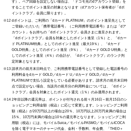
す）。ペア回線を設定しない場合は、「ドコモ光のdアカウント登録」を
することでポイント進呈の対象となります（dアカウント保有者が「dポ
イントクラブ」会員に限ります）。
dポイントは、ご利用の「dカード PLATINUM」のポイント進呈先として
ご登録いただいた「携帯電話番号」（ご利用携帯電話番号）または「dア
カウント」をお持ちの「dポイントクラブ」会員さまに進呈されます。
「dポイントクラブ」会員を対象としたポイント進呈（1％）と、「dカー
ド PLATINUM特典」としてのポイント進呈（最大19％）、「dカード
GOLD特典」としてのポイント進呈（9％）、「dカード GOLD U特典」と
してのポイント進呈（4％）の合計が、「dポイントクラブ」のランク判
定対象となります。
請求月の前月末日時点で、ご利用携帯電話番号として登録した電話番号の
利用料金をdカード GOLD／dカード U／dカード GOLD／dカード
PLATINUMで支払う設定をしている必要があります。請求月の前月末日時
点で設定がない場合、当該月の前月分の利用料金については、「dポイン
トクラブ」会員を対象としたポイント還元（1％）のみ適用されます。
2年目以降の還元率は、ポイントが付与される前々月16日～前月15日のシ
ョッピングご利用金額（税込）に応じて変更します。ショッピングご利用
額（税込）が20万円以上の場合は20％、10万円以上20万円未満の場合は
15％、10万円未満の場合は10％の還元率となります。ショッピングご利
用額（税込）には、モバイルSuica／モバイルPASMO／モバイルICOCA
を除く電子マネーのチャージ代金、金利・手数料、年会費、「THEO＋