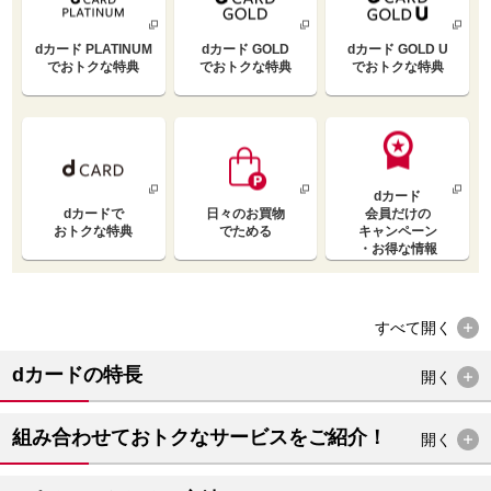
dカード PLATINUM
dカード GOLD
dカード GOLD U
で
おトクな特典
で
おトクな特典
で
おトクな特典
dカード
dカードで
日々のお買物
会員だけの
おトクな特典
でためる
キャンペーン
・お得な情報
すべて
開く
dカードの特長
開く
組み合わせておトクなサービスをご紹介！
開く