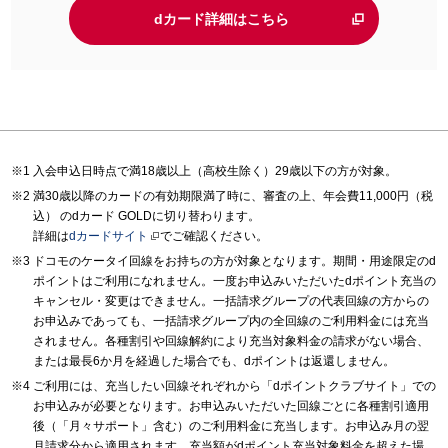
dカード詳細はこちら
入会申込日時点で満18歳以上（高校生除く）29歳以下の方が対象。
満30歳以降のカードの有効期限満了時に、審査の上、年会費11,000円（税
込） のdカード GOLDに切り替わります。
詳細は
dカードサイト
でご確認ください。
ドコモのケータイ回線をお持ちの方が対象となります。期間・用途限定のd
ポイントはご利用になれません。一度お申込みいただいたdポイント充当の
キャンセル・変更はできません。一括請求グループの代表回線の方からの
お申込みであっても、一括請求グループ内の全回線のご利用料金には充当
されません。各種割引や回線解約により充当対象料金の請求がない場合、
または最長6か月を経過した場合でも、dポイントは返還しません。
ご利用には、充当したい回線それぞれから「dポイントクラブサイト」での
お申込みが必要となります。お申込みいただいた回線ごとに各種割引適用
後（「月々サポート」含む）のご利用料金に充当します。お申込み月の翌
月請求分から適用されます。充当額がdポイント充当対象料金を超えた場