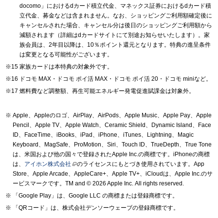
docomo」におけるdカード積立代金、マネックス証券におけるdカード積
立代金、募金などは含まれません。なお、ショッピングご利用額確定後に
キャンセルされた場合、キャンセル分は後日のショッピングご利用額から
減額されます（詳細はdカードサイトにて別途お知らせいたします）。家
族会員は、2年目以降は、10％ポイント還元となります。特典の進呈条件
は変更となる可能性がございます。
家族カードは本特典の対象外です。
ドコモ MAX・ドコモ ポイ活 MAX・ドコモ ポイ活 20・ドコモ miniなど。
燃料費など調整額、再生可能エネルギー発電促進賦課金は対象外。
Apple、Appleのロゴ、AirPlay、AirPods、Apple Music、Apple Pay、Apple
Pencil、Apple TV、Apple Watch、Ceramic Shield、Dynamic Island、Face
ID、FaceTime、iBooks、iPad、iPhone、iTunes、Lightning、Magic
Keyboard、MagSafe、ProMotion、Siri、Touch ID、TrueDepth、True Tone
は、米国および他の国々で登録されたApple Inc.の商標です。iPhoneの商標
は、
アイホン株式会社
のライセンスにもとづき使用されています。App
Store、Apple Arcade、AppleCare+、Apple TV+、iCloudは、Apple Inc.のサ
ービスマークです。TM and © 2026 Apple Inc.
All rights reserved.
「Google Play」は、Google LLC の商標または登録商標です。
「QRコード」は、株式会社デンソーウェーブの登録商標です。