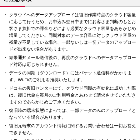
クラウドへのデータアップロードは復旧作業時点のクラウド容量
に応じて行うため、お申込み翌日中までにお客さま判断のもとお
客さま負担での課金などにより必要なクラウド容量をあらかじめ
増量してください。同期対象のデータ容量に対しクラウド容量の
残量が不足している場合、一部ないしは一切データのアップロー
ドが出来ない場合があります。
結果通知メール送信後の、再度のクラウドへのデータアップロー
ド対応は応じられません。
データの同期（ダウンロード）にはパケット通信料がかかりま
す。Wi-Fiのご利用を推奨いたします。
ドコモの復旧センターにて、クラウド同期の有効化に成功した際
は、復旧代金を毎月のご利用料金とあわせて請求させていただき
ますのであらかじめご了承ください。
復旧時の端末状態によっては、一部データのみのアップロードと
なっている場合があります。
復旧元端末のアカウント情報に関するお問い合わせは一切お答え
できません。