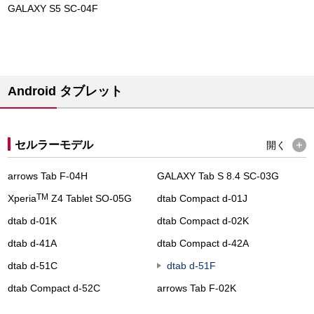
GALAXY S5 SC-04F
Android タブレット
セルラーモデル
開く
arrows Tab F-04H
GALAXY Tab S 8.4 SC-03G
TM
Xperia
Z4 Tablet SO-05G
dtab Compact d-01J
dtab d-01K
dtab Compact d-02K
dtab d-41A
dtab Compact d-42A
dtab d-51C
dtab d-51F
dtab Compact d-52C
arrows Tab F-02K