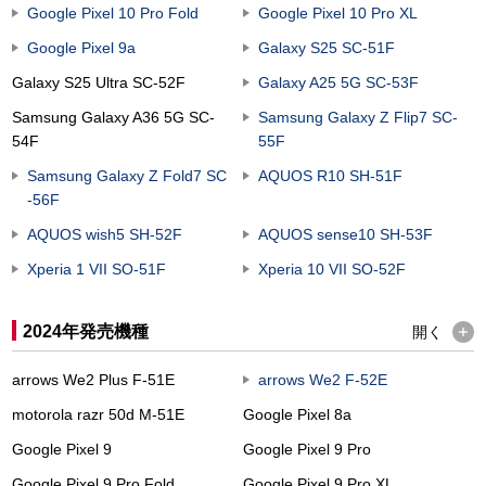
Google Pixel 10 Pro Fold
Google Pixel 10 Pro XL
Google Pixel 9a
Galaxy S25 SC-51F
Galaxy S25 Ultra SC-52F
Galaxy A25 5G SC-53F
Samsung Galaxy A36 5G SC-
Samsung Galaxy Z Flip7 SC-
54F
55F
Samsung Galaxy Z Fold7 SC
AQUOS R10 SH-51F
-56F
AQUOS wish5 SH-52F
AQUOS sense10 SH-53F
Xperia 1 VII SO-51F
Xperia 10 VII SO-52F
2024年発売機種
開く
arrows We2 Plus F-51E
arrows We2 F-52E
motorola razr 50d M-51E
Google Pixel 8a
Google Pixel 9
Google Pixel 9 Pro
Google Pixel 9 Pro Fold
Google Pixel 9 Pro XL