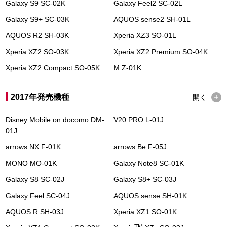
Galaxy S9 SC-02K
Galaxy Feel2 SC-02L
Galaxy S9+ SC-03K
AQUOS sense2 SH-01L
AQUOS R2 SH-03K
Xperia XZ3 SO-01L
Xperia XZ2 SO-03K
Xperia XZ2 Premium SO-04K
Xperia XZ2 Compact SO-05K
M Z-01K
2017年発売機種
開く
Disney Mobile on docomo DM-
V20 PRO L-01J
01J
arrows NX F-01K
arrows Be F-05J
MONO MO-01K
Galaxy Note8 SC-01K
Galaxy S8 SC-02J
Galaxy S8+ SC-03J
Galaxy Feel SC-04J
AQUOS sense SH-01K
AQUOS R SH-03J
Xperia XZ1 SO-01K