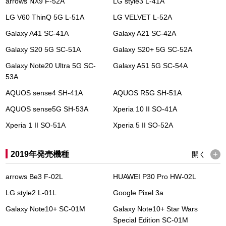
arrows NX9 F-52A
LG style3 L-41A
LG V60 ThinQ 5G L-51A
LG VELVET L-52A
Galaxy A41 SC-41A
Galaxy A21 SC-42A
Galaxy S20 5G SC-51A
Galaxy S20+ 5G SC-52A
Galaxy Note20 Ultra 5G SC-
Galaxy A51 5G SC-54A
53A
AQUOS sense4 SH-41A
AQUOS R5G SH-51A
AQUOS sense5G SH-53A
Xperia 10 II SO-41A
Xperia 1 II SO-51A
Xperia 5 II SO-52A
2019年発売機種
開く
arrows Be3 F-02L
HUAWEI P30 Pro HW-02L
LG style2 L-01L
Google Pixel 3a
Galaxy Note10+ SC-01M
Galaxy Note10+ Star Wars
Special Edition SC-01M