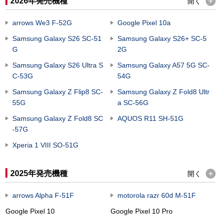
2026年発売機種
開く
arrows We3 F-52G
Google Pixel 10a
Samsung Galaxy S26 SC-51
Samsung Galaxy S26+ SC-5
G
2G
Samsung Galaxy S26 Ultra S
Samsung Galaxy A57 5G SC-
C-53G
54G
Samsung Galaxy Z Flip8 SC-
Samsung Galaxy Z Fold8 Ultr
55G
a SC-56G
Samsung Galaxy Z Fold8 SC
AQUOS R11 SH-51G
-57G
Xperia 1 VIII SO-51G
2025年発売機種
開く
arrows Alpha F-51F
motorola razr 60d M-51F
Google Pixel 10​
Google Pixel 10 Pro