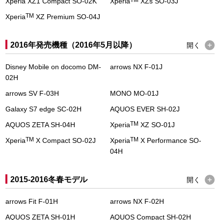
TM
Xperia XZ1 Compact SO-02K
Xperia
XZs SO-03J
TM
Xperia
XZ Premium SO-04J
2016年発売機種（2016年5月以降）
開く
Disney Mobile on docomo DM-
arrows NX F-01J
02H
arrows SV F-03H
MONO MO-01J
Galaxy S7 edge SC-02H
AQUOS EVER SH-02J
TM
AQUOS ZETA SH-04H
Xperia
XZ SO-01J
TM
TM
Xperia
X Compact SO-02J
Xperia
X Performance SO-
04H
2015-2016冬春モデル
開く
arrows Fit F-01H
arrows NX F-02H
AQUOS ZETA SH-01H
AQUOS Compact SH-02H