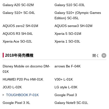
Galaxy A20 SC-02M
Galaxy S10 SC-03L
Galaxy S10+ SC-04L
Galaxy S10+ (Olympic Games
Edition) SC-05L
AQUOS zero2 SH-01M
AQUOS sense3 SH-02M
AQUOS R3 SH-04L
Xperia 5 SO-01M
Xperia Ace SO-02L
Xperia 1 SO-03L
2018年発売機種
開く
Disney Mobile on docomo DM-
arrows Be F-04K
01K
HUAWEI P20 Pro HW-01K
V30+ L-01K
JOJO L-02K
LG style L-03K
TOUGHBOOK P-01K
Google Pixel 3
Google Pixel 3 XL
Galaxy Note9 SC-01L