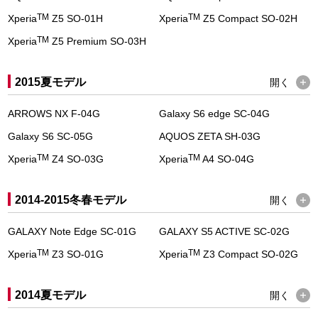
TM
TM
Xperia
Z5 SO-01H
Xperia
Z5 Compact SO-02H
TM
Xperia
Z5 Premium SO-03H
2015夏モデル
開く
ARROWS NX F-04G
Galaxy S6 edge SC-04G
Galaxy S6 SC-05G
AQUOS ZETA SH-03G
TM
TM
Xperia
Z4 SO-03G
Xperia
A4 SO-04G
2014-2015冬春モデル
開く
GALAXY Note Edge SC-01G
GALAXY S5 ACTIVE SC-02G
TM
TM
Xperia
Z3 SO-01G
Xperia
Z3 Compact SO-02G
2014夏モデル
開く