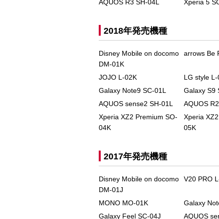
AQUOS R3 SH-04L
Xperia 5 
2018年発売機種
Disney Mobile on docomo
arrows Be 
DM-01K
JOJO L-02K
LG style L
Galaxy Note9 SC-01L
Galaxy S9
AQUOS sense2 SH-01L
AQUOS R2
Xperia XZ2 Premium SO-
Xperia XZ
04K
05K
2017年発売機種
Disney Mobile on docomo
V20 PRO L
DM-01J
MONO MO-01K
Galaxy No
Galaxy Feel SC-04J
AQUOS se