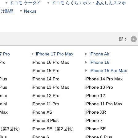
ドコモ ケータイ
ドコモ らくらくホン・あんしんスマホ
向け製品
Nexus
開く
7 Pro
iPhone 17 Pro Max
iPhone Air
Pro
iPhone 16 Pro Max
iPhone 16
e
iPhone 15 Pro
iPhone 15 Pro Max
Plus
iPhone 14 Pro
iPhone 14 Pro Max
Plus
iPhone 13 Pro Max
iPhone 13 Pro
mini
iPhone 12 Pro
iPhone 12
mini
iPhone 11 Pro
iPhone 11 Pro Max
 Max
iPhone XS
iPhone XR
iPhone 8 Plus
iPhone 7
SE（第3世代）
iPhone SE（第2世代）
iPhone SE
Plus
iPhone 6
iPhone 6 Plus