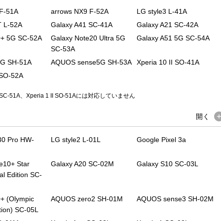
 F-51A
arrows NX9 F-52A
LG style3 L-41A
 L-52A
Galaxy A41 SC-41A
Galaxy A21 SC-42A
0+ 5G SC-52A
Galaxy Note20 Ultra 5G
Galaxy A51 5G SC-54A
SC-53A
G SH-51A
AQUOS sense5G SH-53A
Xperia 10 II SO-41A
I SO-52A
SC-51A、Xperia 1 II SO-51Aには対応していません
開く
0 Pro HW-
LG style2 L-01L
Google Pixel 3a
e10+ Star
Galaxy A20 SC-02M
Galaxy S10 SC-03L
al Edition SC-
+ (Olympic
AQUOS zero2 SH-01M
AQUOS sense3 SH-02M
ion) SC-05L