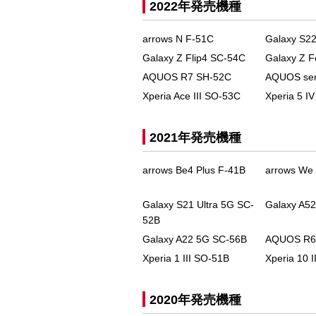
2022年発売機種
arrows N F-51C
Galaxy S2
Galaxy Z Flip4 SC-54C
Galaxy Z 
AQUOS R7 SH-52C
AQUOS se
Xperia Ace III SO-53C
Xperia 5 I
2021年発売機種
arrows Be4 Plus F-41B
arrows We
Galaxy S21 Ultra 5G SC-
Galaxy A5
52B
Galaxy A22 5G SC-56B
AQUOS R6
Xperia 1 III SO-51B
Xperia 10 
2020年発売機種