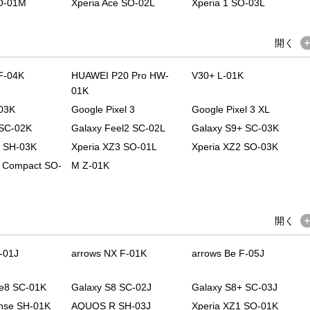
SO-01M
Xperia Ace SO-02L
Xperia 1 SO-03L
開く
F-04K
HUAWEI P20 Pro HW-
V30+ L-01K
01K
-03K
Google Pixel 3
Google Pixel 3 XL
 SC-02K
Galaxy Feel2 SC-02L
Galaxy S9+ SC-03K
 SH-03K
Xperia XZ3 SO-01L
Xperia XZ2 SO-03K
2 Compact SO-
M Z-01K
開く
-01J
arrows NX F-01K
arrows Be F-05J
te8 SC-01K
Galaxy S8 SC-02J
Galaxy S8+ SC-03J
nse SH-01K
AQUOS R SH-03J
Xperia XZ1 SO-01K