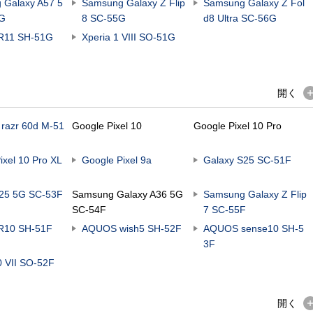
 Galaxy A57 5
Samsung Galaxy Z Flip
Samsung Galaxy Z Fol
4G
8 SC-55G
d8 Ultra SC-56G
R11 SH-51G
Xperia 1 VIII SO-51G
開く
 razr 60d M-51
Google Pixel 10​
Google Pixel 10 Pro
ixel 10 Pro XL
Google Pixel 9a
Galaxy S25 SC-51F
A25 5G SC-53F
Samsung Galaxy A36 5G
Samsung Galaxy Z Flip
SC-54F
7 SC-55F
R10 SH-51F
AQUOS wish5 SH-52F
AQUOS sense10 SH-5
3F
0 VII SO-52F
開く