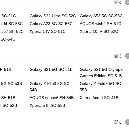
開く
2 SC-51C
Galaxy S22 Ultra SC-52C
Galaxy A53 5G SC-53C
Fold4 SC-55C
Galaxy A23 5G SC-56C
AQUOS wish2 SH-51C
nse7 SH-53C
Xperia 1 IV SO-51C
Xperia 10 IV SO-52C
V SO-54C
開く
 F-51B
Galaxy S21 5G SC-51B
Galaxy S21 5G Olympic
Games Edition SC-51B
2 5G SC-53B
Galaxy Z Flip3 5G SC-
Galaxy Z Fold3 5G SC-
54B
55B
 SH-51B
AQUOS sense6 SH-54B
Xperia Ace II SO-41B
III SO-52B
Xperia 5 III SO-53B
開く