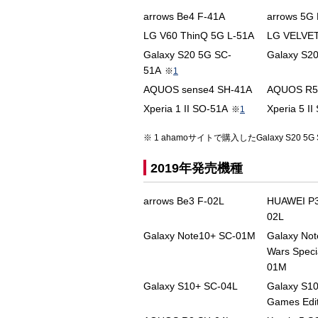
arrows Be4 F-41A
arrows 5G
LG V60 ThinQ 5G L-51A
LG VELVET
Galaxy S20 5G SC-
Galaxy S2
51A
※
1
AQUOS sense4 SH-41A
AQUOS R5
Xperia 1 II SO-51A
Xperia 5 I
※
1
1 ahamoサイトで購入したGalaxy S20 5G 
2019年発売機種
arrows Be3 F-02L
HUAWEI P3
02L
Galaxy Note10+ SC-01M
Galaxy Not
Wars Speci
01M
Galaxy S10+ SC-04L
Galaxy S10
Games Edit