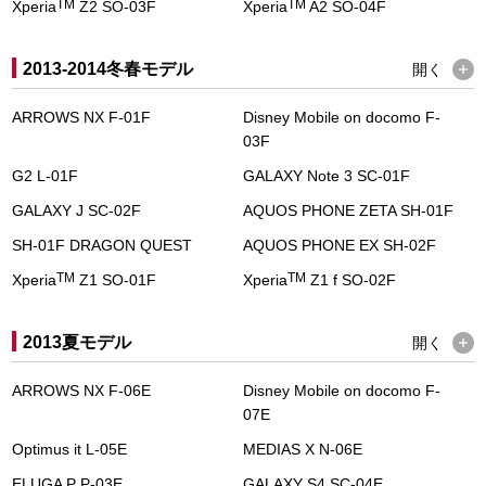
TM
TM
Xperia
Z2 SO-03F
Xperia
A2 SO-04F
2013-2014冬春モデル
開く
ARROWS NX F-01F
Disney Mobile on docomo F-
03F
G2 L-01F
GALAXY Note 3 SC-01F
GALAXY J SC-02F
AQUOS PHONE ZETA SH-01F
SH-01F DRAGON QUEST
AQUOS PHONE EX SH-02F
TM
TM
Xperia
Z1 SO-01F
Xperia
Z1 f SO-02F
2013夏モデル
開く
ARROWS NX F-06E
Disney Mobile on docomo F-
07E
Optimus it L-05E
MEDIAS X N-06E
ELUGA P P-03E
GALAXY S4 SC-04E