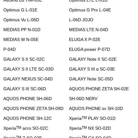
Ascend D2 HW-03E
Optimus LTE L-01D
Optimus G L-01E
Optimus G Pro L-04E
Optimus Vu L-06D
L-06D JOJO
MEDIAS PP N-01D
MEDIAS LTE N-04D
MEDIAS W N-05E
ELUGA X P-02E
P-04D
ELUGA power P-07D
GALAXY S II SC-02C
GALAXY Note II SC-02E
GALAXY S II LTE SC-03D
GALAXY S III α SC-03E
GALAXY NEXUS SC-04D
GALAXY Note SC-05D
GALAXY S III SC-06D
AQUOS PHONE ZETA SH-02E
AQUOS PHONE SH-06D
SH-06D NERV
AQUOS PHONE ZETA SH-09D
AQUOS PHONE sv SH-10D
TM
AQUOS PHONE SH-12C
Xperia
PLAY SO-01D
TM
TM
Xperia
acro SO-02C
Xperia
NX SO-02D
TM
TM