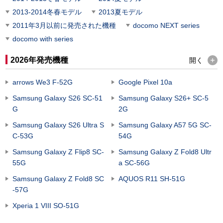
2013-2014冬春モデル
2013夏モデル
2011年3月以前に発売された機種
docomo NEXT series
docomo with series
2026年発売機種
開く
arrows We3 F-52G
Google Pixel 10a
Samsung Galaxy S26 SC-51
Samsung Galaxy S26+ SC-5
G
2G
Samsung Galaxy S26 Ultra S
Samsung Galaxy A57 5G SC-
C-53G
54G
Samsung Galaxy Z Flip8 SC-
Samsung Galaxy Z Fold8 Ultr
55G
a SC-56G
Samsung Galaxy Z Fold8 SC
AQUOS R11 SH-51G
-57G
Xperia 1 VIII SO-51G