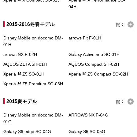
Xperia
X Compact SO-02J
Xperia
X Performance SO-
04H
2015-2016冬春モデル
開く
Disney Mobile on docomo DM-
arrows Fit F-01H
01H
arrows NX F-02H
Galaxy Active neo SC-01H
AQUOS ZETA SH-01H
AQUOS Compact SH-02H
TM
TM
Xperia
Z5 SO-01H
Xperia
Z5 Compact SO-02H
TM
Xperia
Z5 Premium SO-03H
2015夏モデル
開く
Disney Mobile on docomo DM-
ARROWS NX F-04G
01G
Galaxy S6 edge SC-04G
Galaxy S6 SC-05G