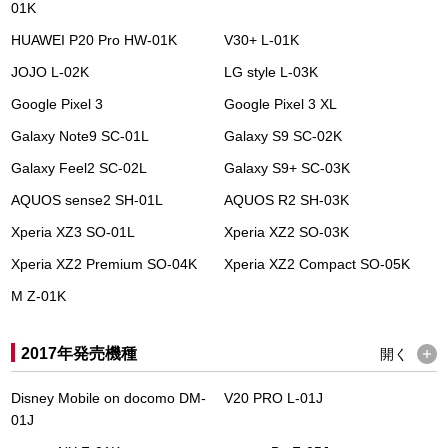
01K
HUAWEI P20 Pro HW-01K
V30+ L-01K
JOJO L-02K
LG style L-03K
Google Pixel 3
Google Pixel 3 XL
Galaxy Note9 SC-01L
Galaxy S9 SC-02K
Galaxy Feel2 SC-02L
Galaxy S9+ SC-03K
AQUOS sense2 SH-01L
AQUOS R2 SH-03K
Xperia XZ3 SO-01L
Xperia XZ2 SO-03K
Xperia XZ2 Premium SO-04K
Xperia XZ2 Compact SO-05K
M Z-01K
2017年発売機種
開く
Disney Mobile on docomo DM-
V20 PRO L-01J
01J