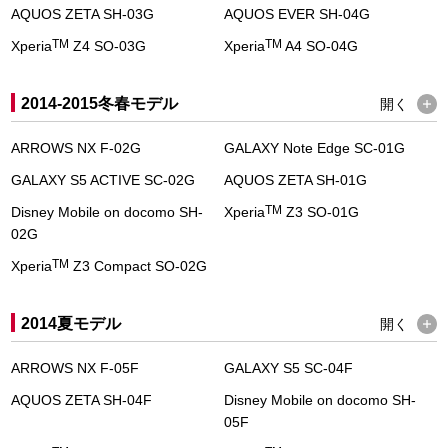
AQUOS ZETA SH-03G
AQUOS EVER SH-04G
TM
TM
Xperia
Z4 SO-03G
Xperia
A4 SO-04G
2014-2015冬春モデル
開く
ARROWS NX F-02G
GALAXY Note Edge SC-01G
GALAXY S5 ACTIVE SC-02G
AQUOS ZETA SH-01G
TM
Disney Mobile on docomo SH-
Xperia
Z3 SO-01G
02G
TM
Xperia
Z3 Compact SO-02G
2014夏モデル
開く
ARROWS NX F-05F
GALAXY S5 SC-04F
AQUOS ZETA SH-04F
Disney Mobile on docomo SH-
05F