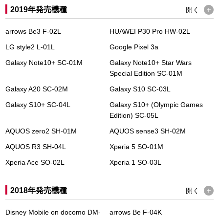
2019年発売機種
開く
arrows Be3 F-02L
HUAWEI P30 Pro HW-02L
LG style2 L-01L
Google Pixel 3a
Galaxy Note10+ SC-01M
Galaxy Note10+ Star Wars
Special Edition SC-01M
Galaxy A20 SC-02M
Galaxy S10 SC-03L
Galaxy S10+ SC-04L
Galaxy S10+ (Olympic Games
Edition) SC-05L
AQUOS zero2 SH-01M
AQUOS sense3 SH-02M
AQUOS R3 SH-04L
Xperia 5 SO-01M
Xperia Ace SO-02L
Xperia 1 SO-03L
2018年発売機種
開く
Disney Mobile on docomo DM-
arrows Be F-04K