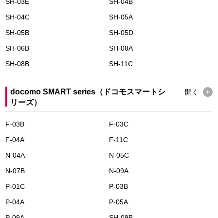
SH-03E
SH-04B
SH-04C
SH-05A
SH-05B
SH-05D
SH-06B
SH-08A
SH-08B
SH-11C
docomo SMART series（ドコモスマートシ
開く
リーズ）
F-03B
F-03C
F-04A
F-11C
N-04A
N-05C
N-07B
N-09A
P-01C
P-03B
P-04A
P-05A
P-09A
SH-09B