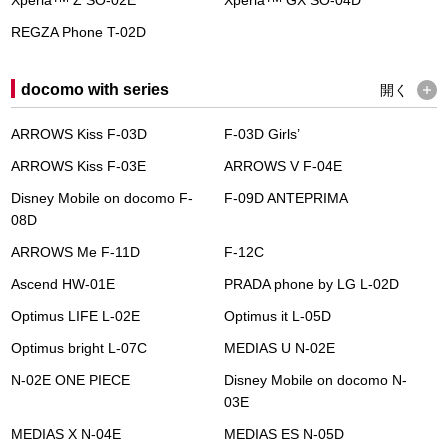
Xperia
Z SO-02E
Xperia
GX SO-04D
REGZA Phone T-02D
docomo with series
開く
ARROWS Kiss F-03D
F-03D Girls’
ARROWS Kiss F-03E
ARROWS V F-04E
Disney Mobile on docomo F-
F-09D ANTEPRIMA
08D
ARROWS Me F-11D
F-12C
Ascend HW-01E
PRADA phone by LG L-02D
Optimus LIFE L-02E
Optimus it L-05D
Optimus bright L-07C
MEDIAS U N-02E
N-02E ONE PIECE
Disney Mobile on docomo N-
03E
MEDIAS X N-04E
MEDIAS ES N-05D