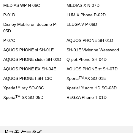
MEDIAS WP N-06C
MEDIAS X N-07D
P-01D
LUMIX Phone P-02D
Disney Mobile on docomo P-
ELUGA V P-06D
05D
P-07C
AQUOS PHONE SH-01D
AQUOS PHONE si SH-01E
SH-01E Vivienne Westwood
AQUOS PHONE slider SH-02D
Q-pot.Phone SH-04D
AQUOS PHONE EX SH-04E
AQUOS PHONE st SH-07D
TM
AQUOS PHONE f SH-13C
Xperia
AX SO-01E
TM
TM
Xperia
ray SO-03C
Xperia
acro HD SO-03D
TM
Xperia
SX SO-05D
REGZA Phone T-01D
ドコモ ケータイ