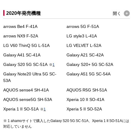
2020年発売機種
開く
arrows Be4 F-41A
arrows 5G F-51A
arrows NX9 F-52A
LG style3 L-41A
LG V60 ThinQ 5G L-51A
LG VELVET L-52A
Galaxy A41 SC-41A
Galaxy A21 SC-42A
Galaxy S20 5G SC-51A
Galaxy S20+ 5G SC-52A
※
1
Galaxy Note20 Ultra 5G SC-
Galaxy A51 5G SC-54A
53A
AQUOS sense4 SH-41A
AQUOS R5G SH-51A
AQUOS sense5G SH-53A
Xperia 10 II SO-41A
Xperia 1 II SO-51A
Xperia 5 II SO-52A
※
1
1 ahamoサイトで購入したGalaxy S20 5G SC-51A、Xperia 1 II SO-51Aには
対応していません