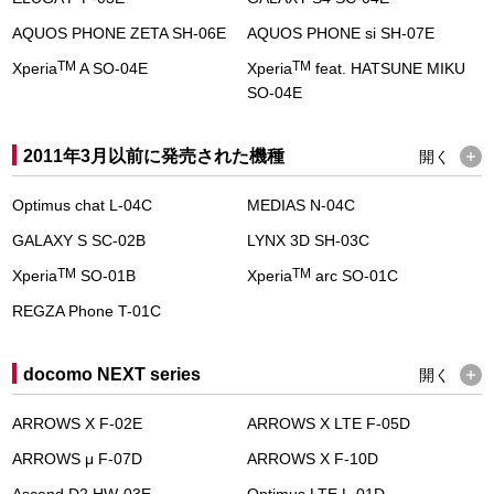
AQUOS PHONE ZETA SH-06E
AQUOS PHONE si SH-07E
TM
TM
Xperia
A SO-04E
Xperia
feat. HATSUNE MIKU
SO-04E
2011年3月以前に発売された機種
開く
Optimus chat L-04C
MEDIAS N-04C
GALAXY S SC-02B
LYNX 3D SH-03C
TM
TM
Xperia
SO-01B
Xperia
arc SO-01C
REGZA Phone T-01C
docomo NEXT series
開く
ARROWS X F-02E
ARROWS X LTE F-05D
ARROWS μ F-07D
ARROWS X F-10D