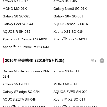
arrows NX F-01K
arrows Be F-05J
MONO MO-01K
Galaxy Note8 SC-01K
Galaxy S8 SC-02J
Galaxy S8+ SC-03J
Galaxy Feel SC-04J
AQUOS sense SH-01K
AQUOS R SH-03J
Xperia XZ1 SO-01K
TM
Xperia XZ1 Compact SO-02K
Xperia
XZs SO-03J
TM
Xperia
XZ Premium SO-04J
2016年発売機種（2016年5月以降）
開く
Disney Mobile on docomo DM-
arrows NX F-01J
02H
arrows SV F-03H
MONO MO-01J
Galaxy S7 edge SC-02H
AQUOS EVER SH-02J
TM
AQUOS ZETA SH-04H
Xperia
XZ SO-01J
TM
TM