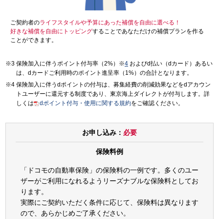
ご契約者の
ライフスタイルや予算にあった補償を自由に選べる！
好きな補償を自由にトッピング
することであなただけの補償プランを作る
ことができます。
保険加入に伴うポイント付与率（2%）※
4
およびd払い（dカード）あるい
は、dカードご利用時のポイント進呈率（1%）の合計となります。
保険加入に伴うdポイントの付与は、募集経費の削減効果などをdアカウン
トユーザーに還元する制度であり、東京海上ダイレクトが付与します。詳
しくは
dポイント付与・使用に関する規約
をご確認ください。
お申し込み：
必要
保険料例
「ドコモの自動車保険」の保険料の一例です。多くのユー
ザーがご利用になれるようリーズナブルな保険料としてお
ります。
実際にご契約いただく条件に応じて、保険料は異なります
ので、あらかじめご了承ください。