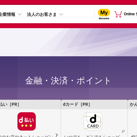
企業情報
法人のお客さま
Online
金融・決済・ポイント
払い［PR］
dカード［PR］
か