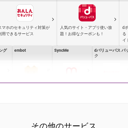
スマホのセキュリティ対策が
人気のサイト・アプリ使い放
d
利用できるサービス
題！お得なクーポンも！
る
イ
ミング
embot
SyncMe
dバリューパス パ
ク
ホワー
SmartNews for
dフォト
イマドコサーチ
docomo
その他のサービス
スパ
d Wi-Fi
dメニュー
my daiz（マイデ