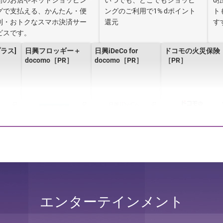
街のお店やネットショッピン
いつでも、どこでもショッピ
d
グで支払える、かんたん・便
ングのご利用で1% dポイント
ト
利・おトクなスマホ決済サー
還元
す
ビスです。
プラス]
日興フロッギー＋
日興iDeCo for
ドコモの火災保険
］
docomo［PR］
docomo［PR］
［PR］
しん賃
ドコモスマート保険
AIほけん［PR］
かざしてお支払い
ナビ［PR］
「iD」［PR］
エンターテインメント
dスマホローン
［PR］