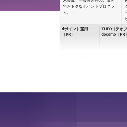
入会金・年会費無料の、便利
でおトクなポイントプログラ
ム。
dポイント運用
THEO+[テオ
［PR］
docomo［PR
ドコモの賃貸火災保
ドコモのあん
険［PR］
貸保証
EVERING（エブリン
dアカウント
グ）