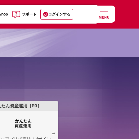
 Shop
サポート
ログインする
MENU
んたん資産運用［PR］