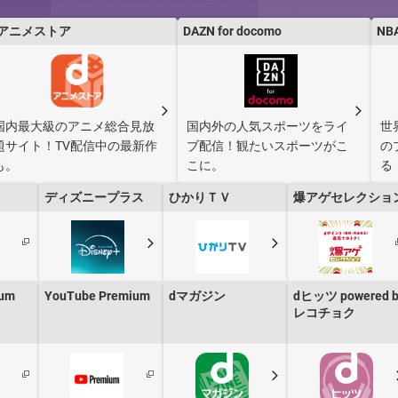
dアニメストア
DAZN for docomo
NB
NTTドコモ・フィナンシャルグループおよび、提携会社の提供サービスとなります
国内最大級のアニメ総合見放
国内外の人気スポーツをライ
世
題サイト！TV配信中の最新作
ブ配信！観たいスポーツがこ
の
も。
こに。
る
ディズニープラス
ひかりＴＶ
爆アゲセレクショ
ium
YouTube Premium
dマガジン
dヒッツ powered b
レコチョク