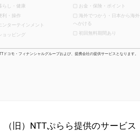
暮らし・健康
お金・保険・ポイント
便利・操作
海外でつかう・日本から海外
へかける
エンターテインメント
初回無料期間あり
ショッピング
NTTドコモ・フィナンシャルグループおよび、提携会社の提供サービスとなります。
（旧）NTTぷらら提供のサービス