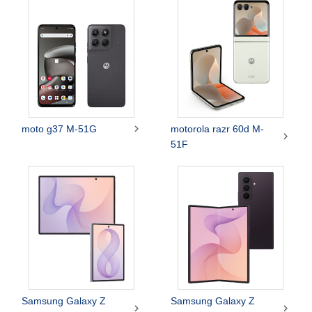

moto g37 M-51G
motorola razr 60d M-

51F
Samsung Galaxy Z
Samsung Galaxy Z

