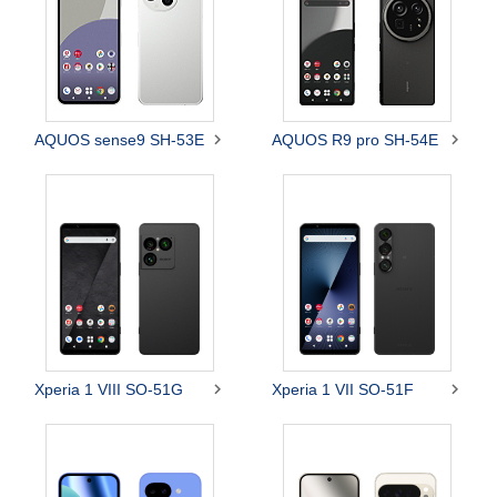


AQUOS sense9 SH-53E
AQUOS R9 pro SH-54E


Xperia 1 VIII SO-51G
Xperia 1 VII SO-51F