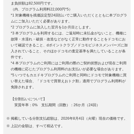
ま負担額は82,500円です。
（内、プログラム利用料22,000円*5）
*1 対象機種を残価設定型24回払いでご購入いただくとともに本プログラ
ムにご加入いただく必要があります。
*2 プログラムに加入した翌月を1か月目とします。
*3 本プログラムを利用するには、ご返却時に未払金がないこと、機種に
故障・水濡れ・破損・改造などがなく正常に動作することをドコモにお
いて確認できること、dポイントクラブ／ドコモビジネスメンバーズに加
入されていること、そのほかドコモの査定基準を満たしていることが条
件です。
*4 本プログラムのご利用にはご利用の際のご契約状態および現在ご利用
の機種に応じたプログラム利用料のお支払いが必要な場合があります。
*5 いつでもカエドキプログラムのご利用と同時にドコモで対象機種に買
い替えた場合、「ドコモで買替えおトク割」適用でプログラム利用料が
免除されます。
【分割払いについて】
実質年率：0% 支払期間（回数）：26か月（24回）
掲載している分割支払総額は、2026年8月4日（火曜）現在の価格です。
上記の金額は、すべて税込です。