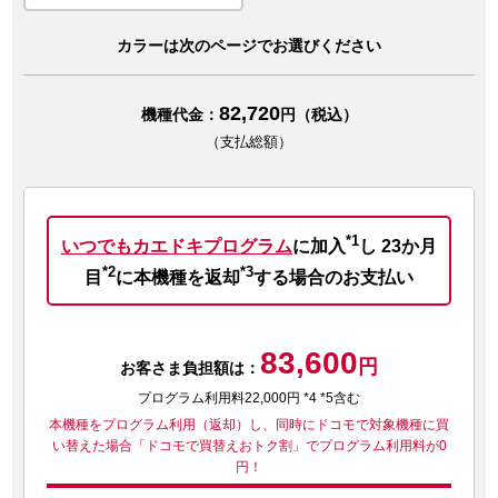
カラーは次のページでお選びください
82,720
機種代金：
円（税込）
（支払総額）
*1
いつでもカエドキプログラム
に加入
し
23か月
*2
*3
目
に本機種を返却
する場合のお支払い
83,600
円
お客さま負担額は：
プログラム利用料22,000円 *4 *5含む
本機種をプログラム利用（返却）し、同時にドコモで対象機種に買
い替えた場合
「ドコモで買替えおトク割」でプログラム利用料が0
円！