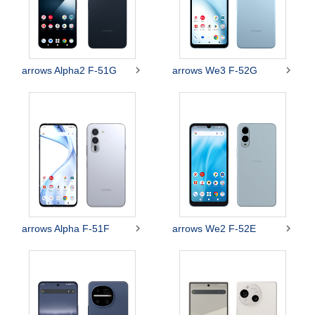


arrows Alpha2 F-51G
arrows We3 F-52G


arrows Alpha F-51F
arrows We2 F-52E