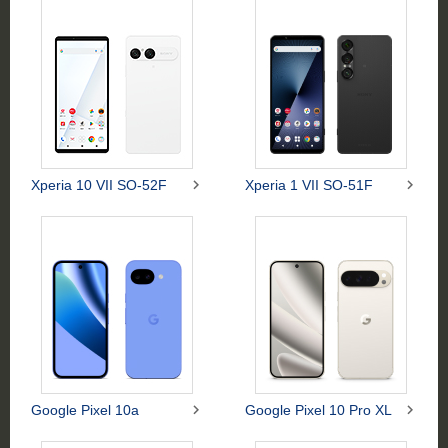


Xperia 10 VII SO-52F
Xperia 1 VII SO-51F


Google Pixel 10a
Google Pixel 10 Pro XL