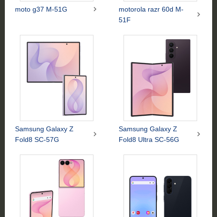

moto g37 M-51G
motorola razr 60d M-

51F
Samsung Galaxy Z
Samsung Galaxy Z


Fold8 SC-57G
Fold8 Ultra SC-56G