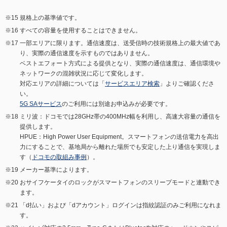
規格上の基準値です。
すべての容量を使用することはできません。
一部エリアに限ります。通信速度は、送受信時の技術規格上の最大値であ
り、実際の通信速度を示すものではありません。
ベストエフォート方式による提供となり、実際の通信速度は、通信環境や
ネットワークの混雑状況に応じて変化します。
対応エリアの詳細については「
サービスエリア検索
」よりご確認くださ
い。
5G SAサービス
のご利用には別途お申込みが必要です。
ミリ波：ドコモでは28GHz帯の400MHz幅を利用し、高速大容量の通信を
提供します。
HPUE：High Power User Equipment。スマートフォンの送信電力を高出
力にすることで、基地局から離れた場所でも安定した上り通信を実現しま
す（
ドコモの取組み事例
）。
メーカー基準によります。
おサイフケータイのロックがスマートフォンのスリープモードと連動でき
ます。
「d払い」および「dアカウント」ログインは指紋認証のみご利用になれま
す。