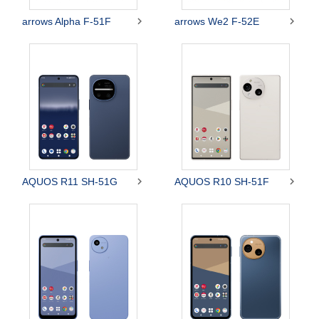


arrows Alpha F-51F
arrows We2 F-52E


AQUOS R11 SH-51G
AQUOS R10 SH-51F