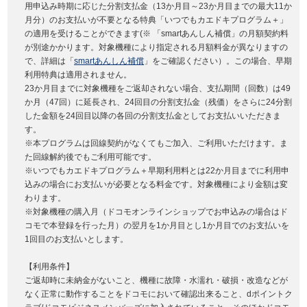
用申込み時期に応じた分割支払金（13か月目～23か月目までの最大11か
月分）のお支払いが不要となる特典「いつでもカエドキプログラム＋」
の適用を受けることができます(※ 「smartあんしん補償」の月額契約料
が別途かかります。対象機種により指定される月額料金が異なりますの
で、詳細は「
smartあんしん補償
」をご確認ください）。この場合、早期
利用特典は適用されません。
23か月目までに対象機種をご返却されない場合、支払期間（回数）は49
か月（47回）に延長され、24回目の分割支払金（残価）をさらに24分割
した金額を24回目以降の各回の分割支払金としてお支払いいただきま
す。
※本プログラムは回線契約がなくてもご加入、ご利用いただけます。ま
た回線解約後でもご利用可能です。
※いつでもカエドキプログラム＋早期利用料とは22か月目までに利用申
込みの場合にお支払いが必要となる料金です。対象機種により金額は変
わります。
※対象機種の購入月（ドコモオンラインショップでお申込みの場合はド
コモで本登録を行った月）の翌月を1か月目とし1か月目でのお支払いを
1回目のお支払いとします。
【利用条件】
ご返却時に未納金がないこと、機種に故障・水濡れ・破損・改造などが
なく正常に動作することをドコモにおいて確認出来ること、dポイントク