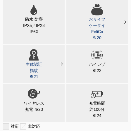
防水 防塵
おサイフ
IPX5／IPX8
ケータイ
IP6X
FeliCa
※20
生体認証
ハイレゾ
指紋
※22
※21
ワイヤレス
充電時間
充電 ※23
約100分
※24
対応
非対応