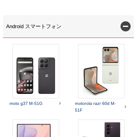
Android スマートフォン

moto g37 M-51G
motorola razr 60d M-

51F