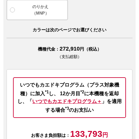
のりかえ
（MNP）
カラーは次のページでお選びください
272,910
機種代金：
円（税込）
（支払総額）
いつでもカエドキプログラム（プラス対象機
*1
*2
種）に加入
し、
12か月目
に本機種を返却
し、
「
いつでもカエドキプログラム＋
」を適用
*3
する場合
のお支払い
133,793
円
お客さま負担額は：