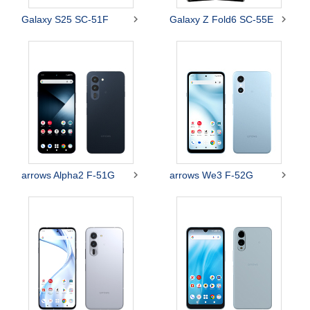


Galaxy S25 SC-51F
Galaxy Z Fold6 SC-55E


arrows Alpha2 F-51G
arrows We3 F-52G