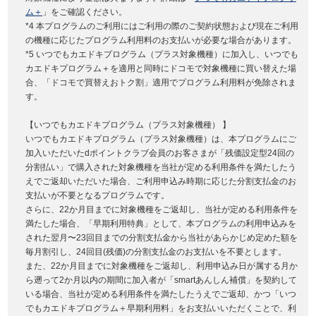
ム＋
」をご確認ください。
*4 本プログラムのご利用にはご利用の際のご契約状態および現在ご利用
の機種に応じたプログラム利用料のお支払いが必要な場合があります。
*5 いつでもカエドキプログラム（プラス対象機種）に加入し、いつでも
カエドキプログラム＋を適用と同時にドコモで対象機種に買い替えた場
合、「ドコモで買替えおトク割」適用でプログラム利用料が免除されま
す。
【いつでもカエドキプログラム（プラス対象機種） 】
いつでもカエドキプログラム（プラス対象機種）は、本プログラムにご
加入いただいたdポイントクラブ会員のお客さまが「残価設定型24回の
分割払い」で購入された対象機種を当社が定める利用条件を満たしたう
えでご返却いただいた場合、ご利用申込み時期に応じた分割支払金のお
支払いが不要となるプログラムです。
さらに、22か月目までに対象機種をご返却し、当社が定める利用条件を
満たした場合、「早期利用特典」として、本プログラムの利用申込みを
された翌月〜23回目までの分割支払金から当社があらかじめ定めた額を
毎月割引し、24回目(残価)の分割支払金のお支払いを不要とします。
また、22か月目までに対象機種をご返却し、利用申込み日が属する月か
ら遡って2か月以内の期間に加入者が「smartあんしん補償」を契約して
いる場合、当社が定める利用条件を満たしたうえでご返却、かつ「いつ
でもカエドキプログラム＋早期利用料」をお支払いいただくことで、利