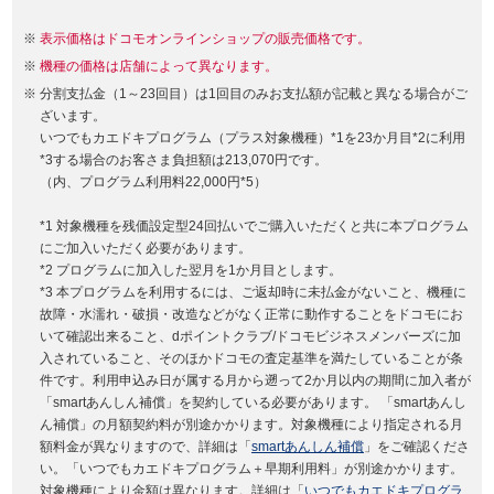
表示価格はドコモオンラインショップの販売価格です。
機種の価格は店舗によって異なります。
分割支払金（1～23回目）は1回目のみお支払額が記載と異なる場合がご
ざいます。
いつでもカエドキプログラム（プラス対象機種）*1を23か月目*2に利用
*3する場合のお客さま負担額は213,070円です。
（内、プログラム利用料22,000円*5）
*1 対象機種を残価設定型24回払いでご購入いただくと共に本プログラム
にご加入いただく必要があります。
*2 プログラムに加入した翌月を1か月目とします。
*3 本プログラムを利用するには、ご返却時に未払金がないこと、機種に
故障・水濡れ・破損・改造などがなく正常に動作することをドコモにお
いて確認出来ること、dポイントクラブ/ドコモビジネスメンバーズに加
入されていること、そのほかドコモの査定基準を満たしていることが条
件です。利用申込み日が属する月から遡って2か月以内の期間に加入者が
「smartあんしん補償」を契約している必要があります。 「smartあんし
ん補償」の月額契約料が別途かかります。対象機種により指定される月
額料金が異なりますので、詳細は「
smartあんしん補償
」をご確認くださ
い。「いつでもカエドキプログラム＋早期利用料」が別途かかります。
対象機種により金額は異なります。詳細は「
いつでもカエドキプログラ