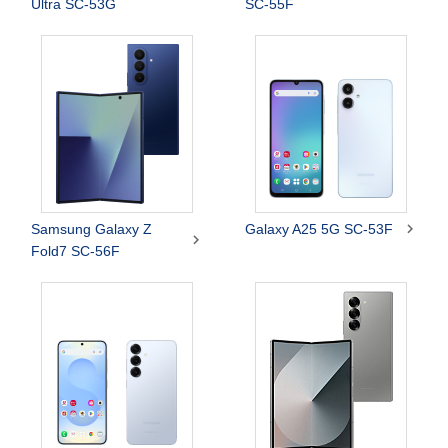
Ultra SC-53G
SC-55F

Samsung Galaxy Z
Galaxy A25 5G SC-53F

Fold7 SC-56F