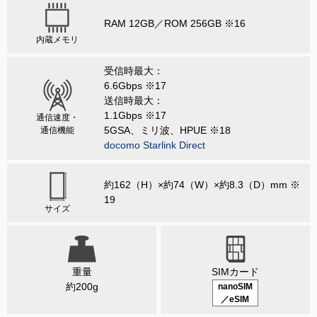
RAM 12GB／ROM 256GB ※16
内蔵メモリ
受信時最大：
6.6Gbps ※17
送信時最大：
1.1Gbps ※17
通信速度・
5GSA、ミリ波、HPUE ※18
通信機能
docomo Starlink Direct
約162（H）×約74（W）×約8.3（D）mm ※
19
サイズ
重量
SIMカード
約200g
nanoSIM
／eSIM