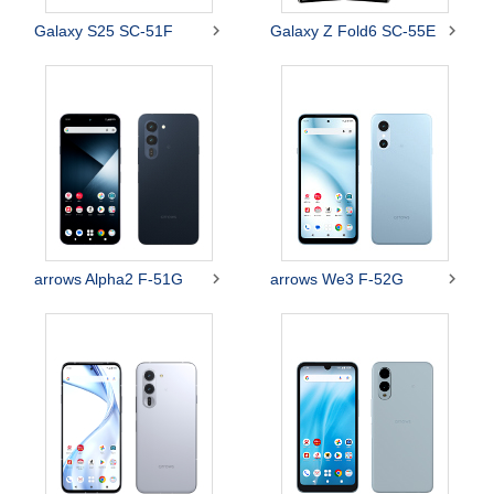


Galaxy S25 SC-51F
Galaxy Z Fold6 SC-55E


arrows Alpha2 F-51G
arrows We3 F-52G