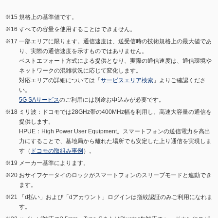
規格上の基準値です。
すべての容量を使用することはできません。
一部エリアに限ります。通信速度は、送受信時の技術規格上の最大値であ
り、実際の通信速度を示すものではありません。
ベストエフォート方式による提供となり、実際の通信速度は、通信環境や
ネットワークの混雑状況に応じて変化します。
対応エリアの詳細については「
サービスエリア検索
」よりご確認くださ
い。
5G SAサービス
のご利用には別途お申込みが必要です。
ミリ波：ドコモでは28GHz帯の400MHz幅を利用し、高速大容量の通信を
提供します。
HPUE：High Power User Equipment。スマートフォンの送信電力を高出
力にすることで、基地局から離れた場所でも安定した上り通信を実現しま
す（
ドコモの取組み事例
）。
メーカー基準によります。
おサイフケータイのロックがスマートフォンのスリープモードと連動でき
ます。
「d払い」および「dアカウント」ログインは指紋認証のみご利用になれま
す。