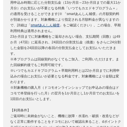
用申込み時期に応じた分割支払金（13か月目～23か月目までの最大11か
月分）のお支払いが不要となる特典「いつでもカエドキプログラム＋」
の適用を受けることができます(※ 「smartあんしん補償」の月額契約料
が別途かかります。対象機種により指定される月額料金が異なりますの
で、詳細は「
smartあんしん補償
」をご確認ください）。この場合、早期
利用特典は適用されません。
23か月目までに対象機種をご返却されない場合、支払期間（回数）は49
か月（47回）に延長され、24回目の分割支払金（残価）をさらに24分割
した金額を24回目以降の各回の分割支払金としてお支払いいただきま
す。
※本プログラムは回線契約がなくてもご加入、ご利用いただけます。ま
た回線解約後でもご利用可能です。
※いつでもカエドキプログラム＋早期利用料とは22か月目までに利用申
込みの場合にお支払いが必要となる料金です。対象機種により金額は変
わります。
※対象機種の購入月（ドコモオンラインショップでお申込みの場合はド
コモで本登録を行った月）の翌月を1か月目とし1か月目でのお支払いを
1回目のお支払いとします。
【利用条件】
ご返却時に未納金がないこと、機種に故障・水濡れ・破損・改造などが
なく正常に動作することをドコモにおいて確認出来ること、dポイントク