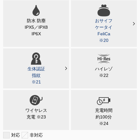
防水 防塵
おサイフ
IPX5／IPX8
ケータイ
IP6X
FeliCa
※20
生体認証
ハイレゾ
指紋
※22
※21
ワイヤレス
充電時間
充電 ※23
約100分
※24
対応
非対応