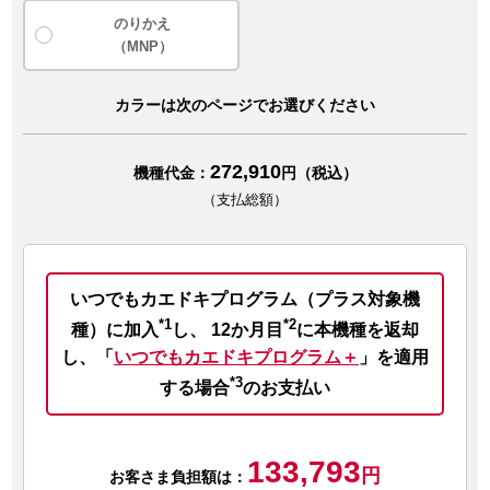
のりかえ
（MNP）
カラーは次のページでお選びください
272,910
機種代金：
円（税込）
（支払総額）
いつでもカエドキプログラム（プラス対象機
*1
*2
種）に加入
し、
12か月目
に本機種を返却
し、
「
いつでもカエドキプログラム＋
」を適用
*3
する場合
のお支払い
133,793
円
お客さま負担額は：