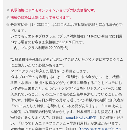
表示価格はドコモオンラインショップの販売価格です。
機種の価格は店舗によって異なります。
分割支払金（1～23回目）は1回目のみお支払額が記載と異なる場合がご
ざいます。
いつでもカエドキプログラム（プラス対象機種）*1を23か月目*2に利用
*3する場合のお客さま負担額は213,070円です。
（内、プログラム利用料22,000円*5）
*1 対象機種を残価設定型24回払いでご購入いただくと共に本プログラム
にご加入いただく必要があります。
*2 プログラムに加入した翌月を1か月目とします。
*3 本プログラムを利用するには、ご返却時に未払金がないこと、機種に
故障・水濡れ・破損・改造などがなく正常に動作することをドコモにお
いて確認出来ること、dポイントクラブ/ドコモビジネスメンバーズに加
入されていること、そのほかドコモの査定基準を満たしていることが条
件です。利用申込み日が属する月から遡って2か月以内の期間に加入者が
「smartあんしん補償」を契約している必要があります。 「smartあんし
ん補償」の月額契約料が別途かかります。対象機種により指定される月
額料金が異なりますので、詳細は「
smartあんしん補償
」をご確認くださ
い。「いつでもカエドキプログラム＋早期利用料」が別途かかります。
対象機種により金額は異なります。詳細は「
いつでもカエドキプログラ