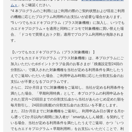
ム＋
」をご確認ください。
*4 本プログラムのご利用にはご利用の際のご契約状態および現在ご利用
の機種に応じたプログラム利用料のお支払いが必要な場合があります。
*5 いつでもカエドキプログラム（プラス対象機種）に加入し、いつでも
カエドキプログラム＋を適用と同時にドコモで対象機種に買い替えた場
合、「ドコモで買替えおトク割」適用でプログラム利用料が免除されま
す。
【いつでもカエドキプログラム（プラス対象機種） 】
いつでもカエドキプログラム（プラス対象機種）は、本プログラムにご
加入いただいたdポイントクラブ会員のお客さまが「残価設定型24回の
分割払い」で購入された対象機種を当社が定める利用条件を満たしたう
えでご返却いただいた場合、ご利用申込み時期に応じた分割支払金のお
支払いが不要となるプログラムです。
さらに、22か月目までに対象機種をご返却し、当社が定める利用条件を
満たした場合、「早期利用特典」として、本プログラムの利用申込みを
された翌月〜23回目までの分割支払金から当社があらかじめ定めた額を
毎月割引し、24回目(残価)の分割支払金のお支払いを不要とします。
また、22か月目までに対象機種をご返却し、利用申込み日が属する月か
ら遡って2か月以内の期間に加入者が「smartあんしん補償」を契約して
いる場合、当社が定める利用条件を満たしたうえでご返却、かつ「いつ
でもカエドキプログラム＋早期利用料」をお支払いいただくことで、利