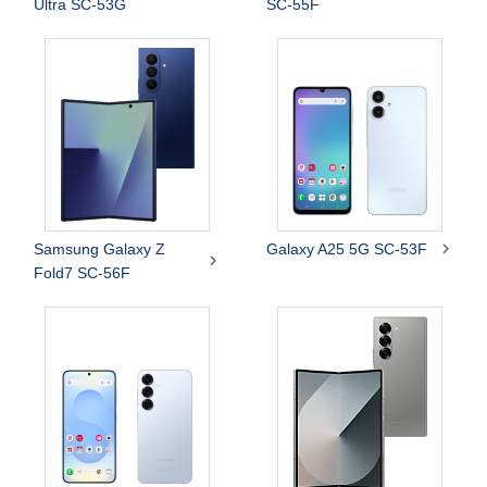
Ultra SC-53G
SC-55F

Samsung Galaxy Z
Galaxy A25 5G SC-53F

Fold7 SC-56F