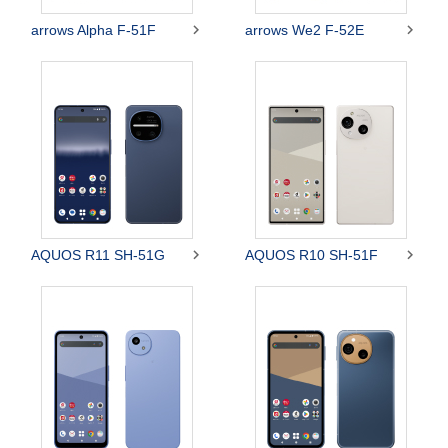


arrows Alpha F-51F
arrows We2 F-52E


AQUOS R11 SH-51G
AQUOS R10 SH-51F