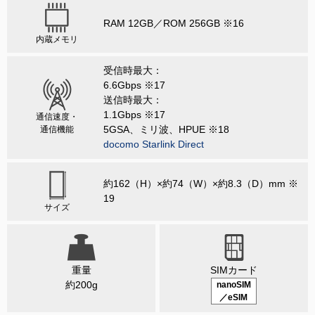
RAM 12GB／ROM 256GB ※16
内蔵メモリ
受信時最大：
6.6Gbps ※17
送信時最大：
1.1Gbps ※17
通信速度・
5GSA、ミリ波、HPUE ※18
通信機能
docomo Starlink Direct
約162（H）×約74（W）×約8.3（D）mm ※
19
サイズ
重量
SIMカード
約200g
nanoSIM
／eSIM