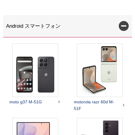
Android スマートフォン

moto g37 M-51G
motorola razr 60d M-

51F