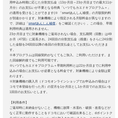
用申込み時期に応じた分割支払金（13か月目～23か月目までの最大11か
月分）のお支払いが不要となる特典「いつでもカエドキプログラム＋」
の適用を受けることができます(※ 「smartあんしん補償」の月額契約料
が別途かかります。対象機種により指定される月額料金が異なりますの
で、詳細は「
smartあんしん補償
」をご確認ください）。この場合、早期
利用特典は適用されません。
23か月目までに対象機種をご返却されない場合、支払期間（回数）は49
か月（47回）に延長され、24回目の分割支払金（残価）をさらに24分割
した金額を24回目以降の各回の分割支払金としてお支払いいただきま
す。
※本プログラムは回線契約がなくてもご加入、ご利用いただけます。ま
た回線解約後でもご利用可能です。
※いつでもカエドキプログラム＋早期利用料とは22か月目までに利用申
込みの場合にお支払いが必要となる料金です。対象機種により金額は変
わります。
※対象機種の購入月（ドコモオンラインショップでお申込みの場合はド
コモで本登録を行った月）の翌月を1か月目とし1か月目でのお支払いを
1回目のお支払いとします。
【利用条件】
ご返却時に未納金がないこと、機種に故障・水濡れ・破損・改造などが
なく正常に動作することをドコモにおいて確認出来ること、dポイントク