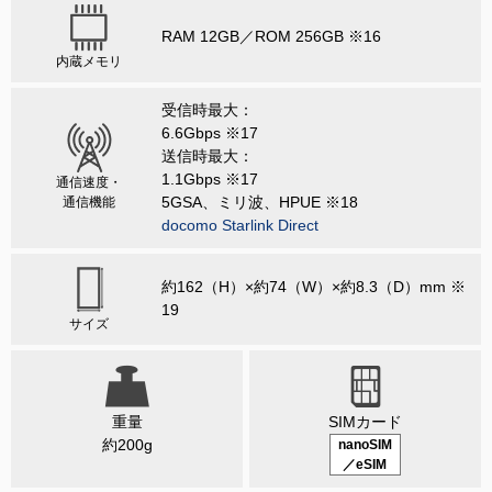
RAM 12GB／ROM 256GB ※16
内蔵メモリ
受信時最大：
6.6Gbps ※17
送信時最大：
1.1Gbps ※17
通信速度・
5GSA、ミリ波、HPUE ※18
通信機能
docomo Starlink Direct
約162（H）×約74（W）×約8.3（D）mm ※
19
サイズ
重量
SIMカード
約200g
nanoSIM
／eSIM