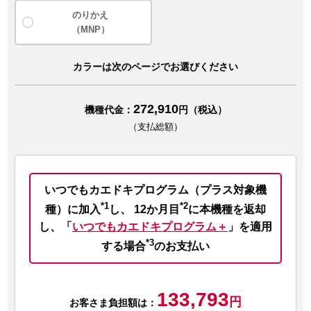
のりかえ
（MNP）
カラーは次のページでお選びください
272,910
機種代金：
円（税込）
（支払総額）
いつでもカエドキプログラム（プラス対象機
*1
*2
種）に加入
し、
12か月目
に本機種を返却
し、
「
いつでもカエドキプログラム＋
」を適用
*3
する場合
のお支払い
133,793
円
お客さま負担額は：