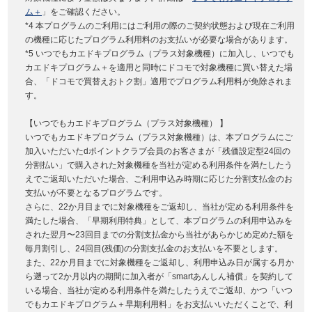
ム＋
」をご確認ください。
*4 本プログラムのご利用にはご利用の際のご契約状態および現在ご利用
の機種に応じたプログラム利用料のお支払いが必要な場合があります。
*5 いつでもカエドキプログラム（プラス対象機種）に加入し、いつでも
カエドキプログラム＋を適用と同時にドコモで対象機種に買い替えた場
合、「ドコモで買替えおトク割」適用でプログラム利用料が免除されま
す。
【いつでもカエドキプログラム（プラス対象機種） 】
いつでもカエドキプログラム（プラス対象機種）は、本プログラムにご
加入いただいたdポイントクラブ会員のお客さまが「残価設定型24回の
分割払い」で購入された対象機種を当社が定める利用条件を満たしたう
えでご返却いただいた場合、ご利用申込み時期に応じた分割支払金のお
支払いが不要となるプログラムです。
さらに、22か月目までに対象機種をご返却し、当社が定める利用条件を
満たした場合、「早期利用特典」として、本プログラムの利用申込みを
された翌月〜23回目までの分割支払金から当社があらかじめ定めた額を
毎月割引し、24回目(残価)の分割支払金のお支払いを不要とします。
また、22か月目までに対象機種をご返却し、利用申込み日が属する月か
ら遡って2か月以内の期間に加入者が「smartあんしん補償」を契約して
いる場合、当社が定める利用条件を満たしたうえでご返却、かつ「いつ
でもカエドキプログラム＋早期利用料」をお支払いいただくことで、利