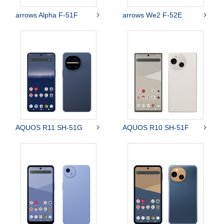


arrows Alpha F-51F
arrows We2 F-52E


AQUOS R11 SH-51G
AQUOS R10 SH-51F