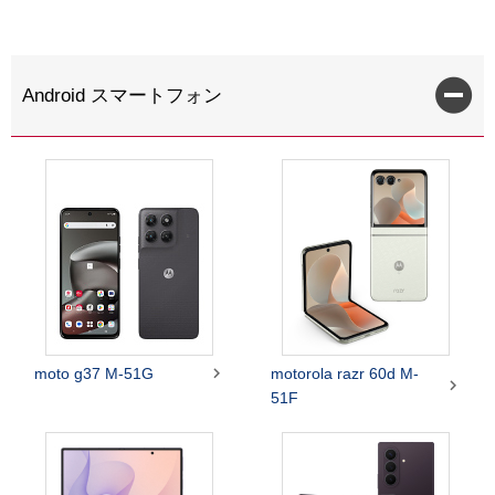
Android スマートフォン

moto g37 M-51G
motorola razr 60d M-

51F