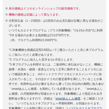
表示価格はドコモオンラインショップの販売価格です。
機種の価格は店舗によって異なります。
分割支払金（1～23回目）は1回目のみお支払額が記載と異なる場合がご
ざいます。
いつでもカエドキプログラム（プラス対象機種）*1を23か月目*2に利用
*3する場合のお客さま負担額は213,070円です。
（内、プログラム利用料22,000円*5）
*1 対象機種を残価設定型24回払いでご購入いただくと共に本プログラム
にご加入いただく必要があります。
*2 プログラムに加入した翌月を1か月目とします。
*3 本プログラムを利用するには、ご返却時に未払金がないこと、機種に
故障・水濡れ・破損・改造などがなく正常に動作することをドコモにお
いて確認出来ること、dポイントクラブ/ドコモビジネスメンバーズに加
入されていること、そのほかドコモの査定基準を満たしていることが条
件です。利用申込み日が属する月から遡って2か月以内の期間に加入者が
「smartあんしん補償」を契約している必要があります。 「smartあんし
ん補償」の月額契約料が別途かかります。対象機種により指定される月
額料金が異なりますので、詳細は「
smartあんしん補償
」をご確認くださ
い。「いつでもカエドキプログラム＋早期利用料」が別途かかります。
対象機種により金額は異なります。詳細は「
いつでもカエドキプログラ