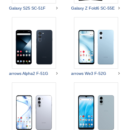


Galaxy S25 SC-51F
Galaxy Z Fold6 SC-55E


arrows Alpha2 F-51G
arrows We3 F-52G