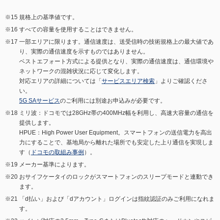
規格上の基準値です。
すべての容量を使用することはできません。
一部エリアに限ります。通信速度は、送受信時の技術規格上の最大値であ
り、実際の通信速度を示すものではありません。
ベストエフォート方式による提供となり、実際の通信速度は、通信環境や
ネットワークの混雑状況に応じて変化します。
対応エリアの詳細については「
サービスエリア検索
」よりご確認くださ
い。
5G SAサービス
のご利用には別途お申込みが必要です。
ミリ波：ドコモでは28GHz帯の400MHz幅を利用し、高速大容量の通信を
提供します。
HPUE：High Power User Equipment。スマートフォンの送信電力を高出
力にすることで、基地局から離れた場所でも安定した上り通信を実現しま
す（
ドコモの取組み事例
）。
メーカー基準によります。
おサイフケータイのロックがスマートフォンのスリープモードと連動でき
ます。
「d払い」および「dアカウント」ログインは指紋認証のみご利用になれま
す。