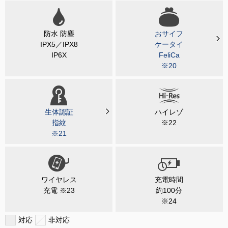
防水 防塵
おサイフ
IPX5／IPX8
ケータイ
IP6X
FeliCa
※20
生体認証
ハイレゾ
指紋
※22
※21
ワイヤレス
充電時間
充電 ※23
約100分
※24
対応
非対応