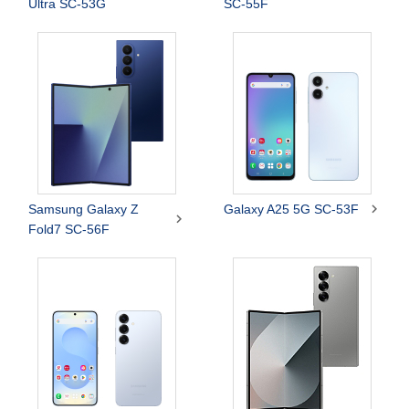
Ultra SC-53G
SC-55F

Samsung Galaxy Z
Galaxy A25 5G SC-53F

Fold7 SC-56F