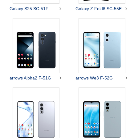


Galaxy S25 SC-51F
Galaxy Z Fold6 SC-55E


arrows Alpha2 F-51G
arrows We3 F-52G