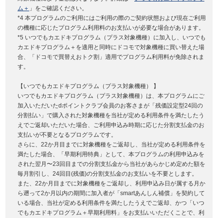
ム＋
」をご確認ください。
*4 本プログラムのご利用にはご利用の際のご契約状態および現在ご利用
の機種に応じたプログラム利用料のお支払いが必要な場合があります。
*5 いつでもカエドキプログラム（プラス対象機種）に加入し、いつでも
カエドキプログラム＋を適用と同時にドコモで対象機種に買い替えた場
合、「ドコモで買替えおトク割」適用でプログラム利用料が免除されま
す。
【いつでもカエドキプログラム（プラス対象機種） 】
いつでもカエドキプログラム（プラス対象機種）は、本プログラムにご
加入いただいたdポイントクラブ会員のお客さまが「残価設定型24回の
分割払い」で購入された対象機種を当社が定める利用条件を満たしたう
えでご返却いただいた場合、ご利用申込み時期に応じた分割支払金のお
支払いが不要となるプログラムです。
さらに、22か月目までに対象機種をご返却し、当社が定める利用条件を
満たした場合、「早期利用特典」として、本プログラムの利用申込みを
された翌月〜23回目までの分割支払金から当社があらかじめ定めた額を
毎月割引し、24回目(残価)の分割支払金のお支払いを不要とします。
また、22か月目までに対象機種をご返却し、利用申込み日が属する月か
ら遡って2か月以内の期間に加入者が「smartあんしん補償」を契約して
いる場合、当社が定める利用条件を満たしたうえでご返却、かつ「いつ
でもカエドキプログラム＋早期利用料」をお支払いいただくことで、利