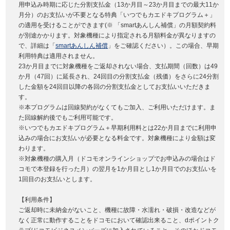
用申込み時期に応じた分割支払金（13か月目～23か月目までの最大11か
月分）のお支払いが不要となる特典「いつでもカエドキプログラム＋」
の適用を受けることができます(※ 「smartあんしん補償」の月額契約料
が別途かかります。対象機種により指定される月額料金が異なりますの
で、詳細は「
smartあんしん補償
」をご確認ください）。この場合、早期
利用特典は適用されません。
23か月目までに対象機種をご返却されない場合、支払期間（回数）は49
か月（47回）に延長され、24回目の分割支払金（残価）をさらに24分割
した金額を24回目以降の各回の分割支払金としてお支払いいただきま
す。
※本プログラムは回線契約がなくてもご加入、ご利用いただけます。ま
た回線解約後でもご利用可能です。
※いつでもカエドキプログラム＋早期利用料とは22か月目までに利用申
込みの場合にお支払いが必要となる料金です。対象機種により金額は変
わります。
※対象機種の購入月（ドコモオンラインショップでお申込みの場合はド
コモで本登録を行った月）の翌月を1か月目とし1か月目でのお支払いを
1回目のお支払いとします。
【利用条件】
ご返却時に未納金がないこと、機種に故障・水濡れ・破損・改造などが
なく正常に動作することをドコモにおいて確認出来ること、dポイントク