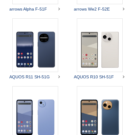


arrows Alpha F-51F
arrows We2 F-52E


AQUOS R11 SH-51G
AQUOS R10 SH-51F