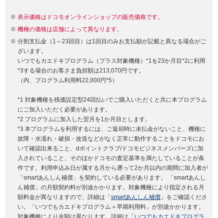
表示価格はドコモオンラインショップの販売価格です。
機種の価格は店舗によって異なります。
分割支払金（1～23回目）は1回目のみお支払額が記載と異なる場合がご
ざいます。
いつでもカエドキプログラム（プラス対象機種）*1を23か月目*2に利用
*3する場合のお客さま負担額は213,070円です。
（内、プログラム利用料22,000円*5）
*1 対象機種を残価設定型24回払いでご購入いただくと共に本プログラム
にご加入いただく必要があります。
*2 プログラムに加入した翌月を1か月目とします。
*3 本プログラムを利用するには、ご返却時に未払金がないこと、機種に
故障・水濡れ・破損・改造などがなく正常に動作することをドコモにお
いて確認出来ること、dポイントクラブ/ドコモビジネスメンバーズに加
入されていること、そのほかドコモの査定基準を満たしていることが条
件です。利用申込み日が属する月から遡って2か月以内の期間に加入者が
「smartあんしん補償」を契約している必要があります。 「smartあんし
ん補償」の月額契約料が別途かかります。対象機種により指定される月
額料金が異なりますので、詳細は「
smartあんしん補償
」をご確認くださ
い。「いつでもカエドキプログラム＋早期利用料」が別途かかります。
対象機種により金額は異なります。詳細は「
いつでもカエドキプログラ