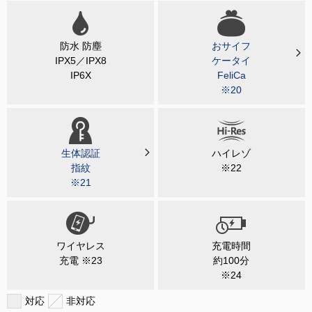
防水 防塵
おサイフ
IPX5／IPX8
ケータイ
IP6X
FeliCa
※20
生体認証
ハイレゾ
指紋
※22
※21
ワイヤレス
充電時間
充電 ※23
約100分
※24
対応
非対応