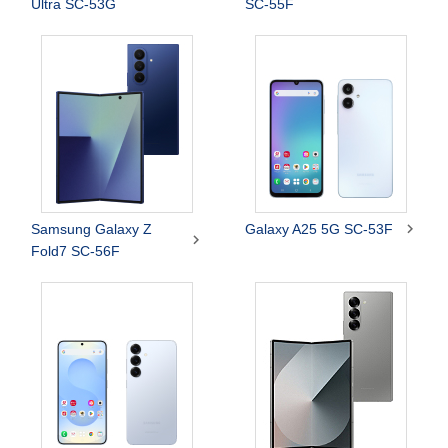
Ultra SC-53G
SC-55F

Samsung Galaxy Z
Galaxy A25 5G SC-53F

Fold7 SC-56F