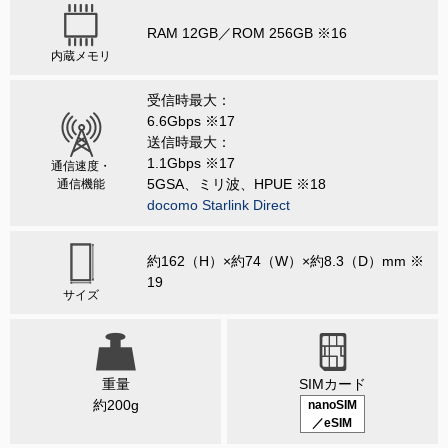
RAM 12GB／ROM 256GB ※16
内蔵メモリ
受信時最大：
6.6Gbps ※17
送信時最大：
1.1Gbps ※17
通信速度・
5GSA、ミリ波、HPUE ※18
通信機能
docomo Starlink Direct
約162（H）×約74（W）×約8.3（D）mm ※
19
サイズ
重量
SIMカード
約200g
nanoSIM
／eSIM