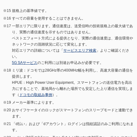
規格上の基準値です。
すべての容量を使用することはできません。
一部エリアに限ります。通信速度は、送受信時の技術規格上の最大値であ
り、実際の通信速度を示すものではありません。
ベストエフォート方式による提供となり、実際の通信速度は、通信環境や
ネットワークの混雑状況に応じて変化します。
対応エリアの詳細については「
サービスエリア検索
」よりご確認くださ
い。
5G SAサービス
のご利用には別途お申込みが必要です。
ミリ波：ドコモでは28GHz帯の400MHz幅を利用し、高速大容量の通信を
提供します。
HPUE：High Power User Equipment。スマートフォンの送信電力を高出
力にすることで、基地局から離れた場所でも安定した上り通信を実現しま
す（
ドコモの取組み事例
）。
メーカー基準によります。
おサイフケータイのロックがスマートフォンのスリープモードと連動でき
ます。
「d払い」および「dアカウント」ログインは指紋認証のみご利用になれま
す。