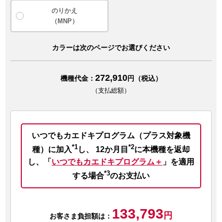
のりかえ
（MNP）
カラーは次のページでお選びください
272,910
機種代金：
円（税込）
（支払総額）
いつでもカエドキプログラム（プラス対象機
*1
*2
種）に加入
し、
12か月目
に本機種を返却
し、
「
いつでもカエドキプログラム＋
」を適用
*3
する場合
のお支払い
133,793
円
お客さま負担額は：