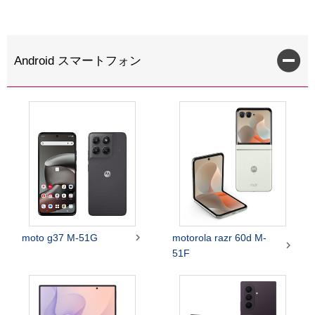
Android スマートフォン

moto g37 M-51G
motorola razr 60d M-

51F