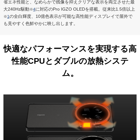
省エネ性能と、なめらかで残像を抑えクリアな表示を両立させた最
大240Hz駆動
に対応のPro IGZO OLEDを搭載。従来比1.5倍以上
※
4
の全白輝度、10億色表示が可能な高性能ディスプレイで屋外で
※
1
も見やすく色鮮やかに映し出します。
快適なパフォーマンスを実現する高
性能CPUとダブルの放熱システ
ム。