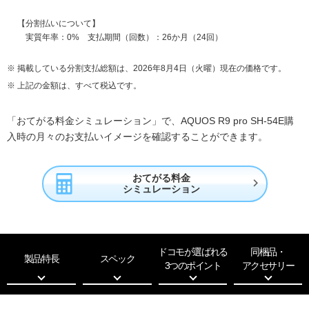
【分割払いについて】
実質年率：0% 支払期間（回数）：26か月（24回）
掲載している分割支払総額は、2026年8月4日（火曜）現在の価格です。
上記の金額は、すべて税込です。
「おてがる料金シミュレーション」で、AQUOS R9 pro SH-54E購
入時の月々のお支払いイメージを確認することができます。
おてがる料金

シミュレーション
ドコモが選ばれる
同梱品・
製品特長
スペック
3つのポイント
アクセサリー