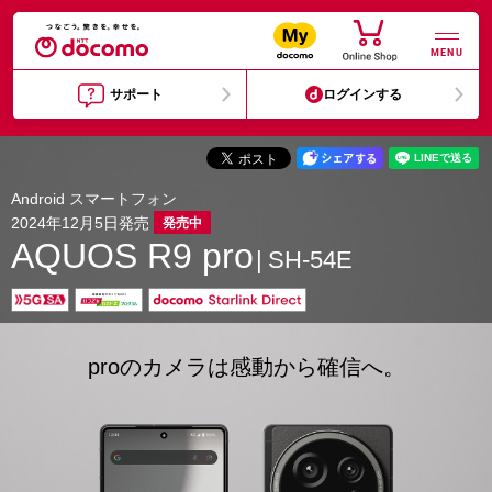
MENU
サポート
ログインする
Android スマートフォン
2024年12月5日発売
発売中
AQUOS R9 pro
SH-54E
proのカメラは感動から確信へ。