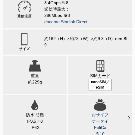
3.4Gbps ※8
送信時最大：
286Mbps ※8
通信速度
docomo Starlink Direct
約162（H）×約78（W）×約9.3（D）mm ※
9
サイズ
重量
SIMカード
約229g
nanoSIM／
eSIM
防水 防塵
おサイフ
IPX5／8
ケータイ
IP6X
FeliCa
※10