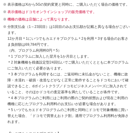
表示価格はXiから5Gの契約変更と同時に、ご購入いただく場合の価格です。
表示価格はドコモオンラインショップの販売価格です。
機種の価格は店舗によって異なります。
分割支払金（1～23回目）は1回目のみお支払額が記載と異なる場合がござい
ます。
12か月目＊1にいつでもカエドキプログラム＊2を利用＊3する場合のお客さ
ま負担額は69,784円です。
（内、プログラム利用料0円＊5）
＊1 プログラムに加入した翌月を1か月目とします。
＊2 対象機種を残価設定型24回払いでご購入いただくとともに本プログラム
にご加入いただく必要があります。
＊3 本プログラムを利用するには、ご返却時に未払金がないこと、機種に故
障・水濡れ・破損・改造などがなく正常に動作することをドコモにおいて確
認できること、dポイントクラブ／ドコモビジネスメンバーズに加入されて
いること、そのほかドコモの査定基準を満たしていることが条件です。
＊4 本プログラムのご利用にはご利用の際のご契約状態および現在ご利用の
機種に応じたプログラム利用料のお支払いが必要な場合があります。
＊5 いつでもカエドキプログラムのご利用と同時にドコモで対象機種に買い
替えた場合、「ドコモで買替えおトク割」適用でプログラム利用料が免除さ
れます。