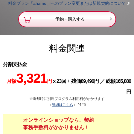
料金プラン「ahamo」へのプラン変更または新規契約について

予約・購入する
料金関連
分割支払金
3,321
月額
円
x 23回 + 残価89,496円 ／ 総額165,880
円
※返却時に別途プログラム利用料がかかります
（
詳細はこちら
） *4 *5
オンラインショップなら、契約
事務手数料がかかりません！