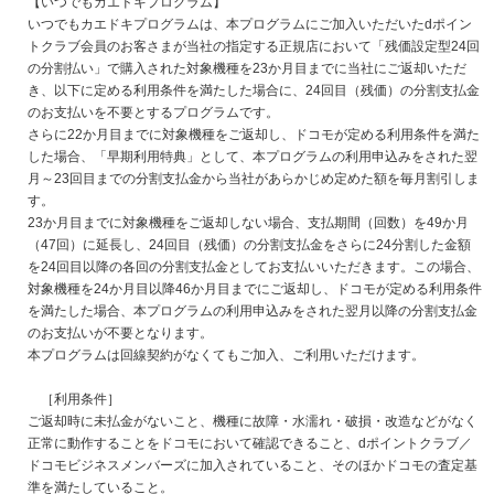
【いつでもカエドキプログラム】
いつでもカエドキプログラムは、本プログラムにご加入いただいたdポイン
トクラブ会員のお客さまが当社の指定する正規店において「残価設定型24回
の分割払い」で購入された対象機種を23か月目までに当社にご返却いただ
き、以下に定める利用条件を満たした場合に、24回目（残価）の分割支払金
のお支払いを不要とするプログラムです。
さらに22か月目までに対象機種をご返却し、ドコモが定める利用条件を満た
した場合、「早期利用特典」として、本プログラムの利用申込みをされた翌
月～23回目までの分割支払金から当社があらかじめ定めた額を毎月割引しま
す。
23か月目までに対象機種をご返却しない場合、支払期間（回数）を49か月
（47回）に延長し、24回目（残価）の分割支払金をさらに24分割した金額
を24回目以降の各回の分割支払金としてお支払いいただきます。この場合、
対象機種を24か月目以降46か月目までにご返却し、ドコモが定める利用条件
を満たした場合、本プログラムの利用申込みをされた翌月以降の分割支払金
のお支払いが不要となります。
本プログラムは回線契約がなくてもご加入、ご利用いただけます。
［利用条件］
ご返却時に未払金がないこと、機種に故障・水濡れ・破損・改造などがなく
正常に動作することをドコモにおいて確認できること、dポイントクラブ／
ドコモビジネスメンバーズに加入されていること、そのほかドコモの査定基
準を満たしていること。