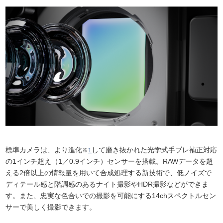
標準カメラは、より進化
して磨き抜かれた光学式手ブレ補正対応
※
1
の1インチ超え（1／0.9インチ）センサーを搭載。RAWデータを超
える2倍以上の情報量を用いて合成処理する新技術で、低ノイズで
ディテール感と階調感のあるナイト撮影やHDR撮影などができま
す。また、忠実な色合いでの撮影を可能にする14chスペクトルセン
サーで美しく撮影できます。